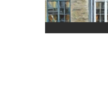
toda segunda-
feira no blog.
Não perca
nossas
novidades!