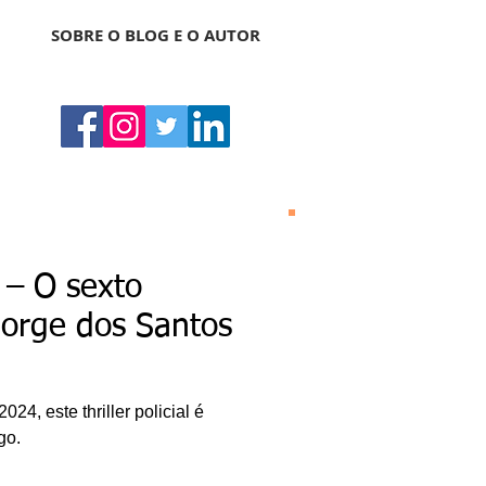
SOBRE O BLOG E O AUTOR
Bonas Histórias
O Bonas Histórias é o
 – O sexto
blog de literatura,
cultura, arte e
orge dos Santos
entretenimento criado
por Ricardo Bonacorci
em 2014. Com um
conteúdo multicultural
– literatura, cinema,
4, este thriller policial é
música, dança, teatro,
exposição, pintura,
go.
gastronomia, turismo
etc. –, o Blog Bonas
Histórias analisa de