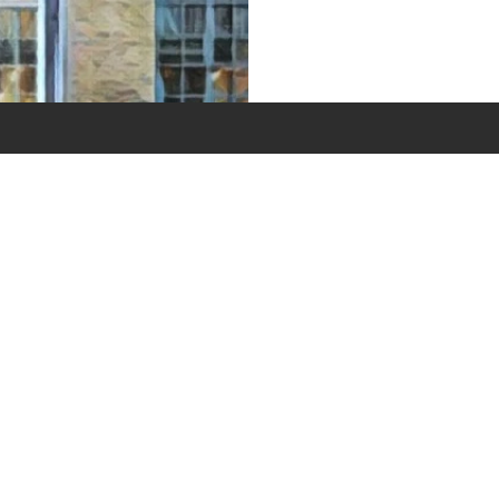
ricardobonacorci@hotmail.com