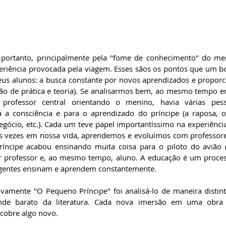
portanto, principalmente pela "fome de conhecimento" do meni
periência provocada pela viagem. Esses sãos os pontos que um b
eus alunos: a busca constante por novos aprendizados e proporci
ião de prática e teoria). Se analisarmos bem, ao mesmo tempo e
professor central orientando o menino, havia várias pesso
 a consciência e para o aprendizado do príncipe (a raposa, o 
ócio, etc.). Cada um teve papel importantíssimo na experiência
s vezes em nossa vida, aprendemos e evoluímos com professore
ríncipe acabou ensinando muita coisa para o piloto do avião (o
r professor e, ao mesmo tempo, aluno. A educação é um proces
agentes ensinam e aprendem constantemente.
vamente "O Pequeno Príncipe" foi analisá-lo de maneira distint
ande barato da literatura. Cada nova imersão em uma obra
cobre algo novo.