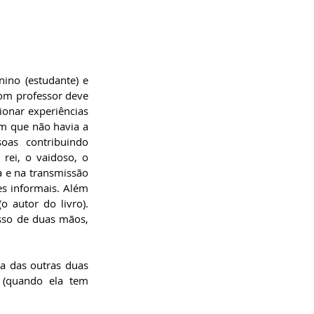
no (estudante) e 
om professor deve 
onar experiências 
m que não havia a 
as contribuindo 
rei, o vaidoso, o 
 e na transmissão 
s informais. Além 
 autor do livro). 
so de duas mãos, 
a das outras duas 
 (quando ela tem 