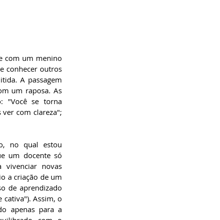
ade com um menino 
e conhecer outros 
tida. A passagem 
om um raposa. As 
: "Você se torna 
ver com clareza"; 
o, no qual estou 
ue um docente só 
 vivenciar novas 
io a criação de um 
so de aprendizado 
ativa"). Assim, o 
do apenas para a 
uilibrado com o 