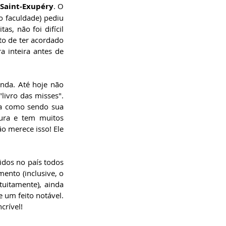
 Saint-Exupéry
. O 
 faculdade) pediu 
, não foi difícil 
o de ter acordado 
inteira antes de 
nda. Até hoje não 
livro das misses". 
a como sendo sua 
tura e tem muitos 
o merece isso! Ele 
dos no país todos 
nto (inclusive, o 
tuitamente), ainda 
 um feito notável. 
crível!