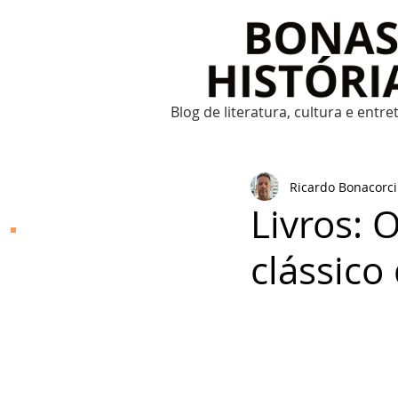
Blog de literatura, cultura e entr
Ricardo Bonacorci
Livros: 
Bonas Histórias
clássico
O Bonas Histórias é o
blog de literatura,
cultura, arte e
entretenimento criado
por Ricardo Bonacorci
em 2014. Com um
conteúdo multicultural
– literatura, cinema,
música, dança, teatro,