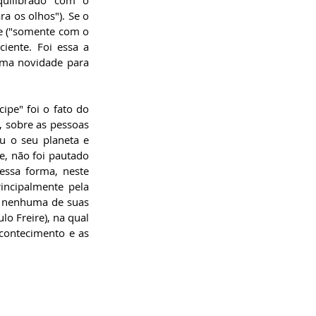
a os olhos"). Se o 
e ("somente com o 
ente. Foi essa a 
uma novidade para 
pe" foi o fato do 
 sobre as pessoas 
 o seu planeta e 
, não foi pautado 
ssa forma, neste 
ncipalmente pela 
r nenhuma de suas 
o Freire), na qual 
contecimento e as 