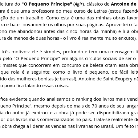
leitura do 
"O Pequeno Príncipe"
 (
Agir
), clássico de 
Antoine de
ura é que uma professora do meu curso de Letras (estou fazendo
zação de um trabalho. Como esta é uma das minhas obras favoritas
a e bater novamente os olhos por suas páginas. Aproveitei o fat
no me abandonou antes das cinco horas da manhã) e li a obra 
ura de menos de duas horas - o livro é realmente muito enxuto!).
r três motivos: ele é simples, profundo e tem uma mensagem li
 pelo "O Pequeno Príncipe" em alguns círculos sociais de ser o "
s misses que concorrem em concurso de beleza citam essa obr
a que rola é a seguinte: como o livro é pequeno, de fácil lei
ido das mulheres bonitas (e burras!). Antoine de Saint-Exupéry nã
o povo fica falando essas coisas.
ica evidente quando analisamos o ranking dos livros mais vendi
ueno Príncipe", mesmo depois de mais de 70 anos de seu lançame
lia do autor já expirou e a obra já pode ser disponibilizada gra
or dos livros mais comercializados no país. Trata-se realmente de
obra chega a liderar as vendas nas livrarias no Brasil. Um feito in