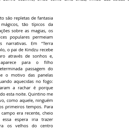
o são repletas de fantasia 
mágicos, tão típicos da 
tações sobre as magias, os 
ices populares permeiam 
 narrativas. Em "Terra 
o, o pai de Kindzu recebe 
uro através de sonhos e, 
parece para o filho 
eterminada passagem do 
se o motivo das panelas 
ando aquecidas no fogo: 
aram a rachar é porque 
 esta noite. Quintino me 
vo, como aquele, ninguém 
s primeiros tempos. Para 
campo era recente, cheio 
 essa espera iria trazer 
ra os velhos do centro 