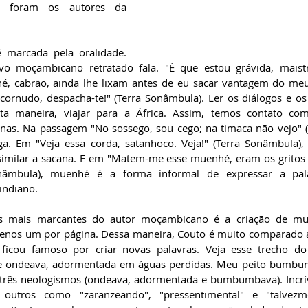
 foram os autores da 
 marcada pela oralidade. 
o moçambicano retratado fala. "É que estou grávida, maistr
é, cabrão, ainda lhe lixam antes de eu sacar vantagem do meu n
cornudo, despacha-te!" (Terra Sonâmbula). Ler os diálogos e o
ta maneira, viajar para a África. Assim, temos contato com
as. Na passagem "No sossego, sou cego; na timaca não vejo" (
ga. Em "Veja essa corda, satanhoco. Veja!" (Terra Sonâmbula)
similar a sacana. E em "Matem-me esse muenhé, eram os gritos
Sonâmbula), muenhé é a forma informal de expressar a pa
indiano.
as mais marcantes do autor moçambicano é a criação de mui
enos um por página. Dessa maneira, Couto é muito comparado a
e ficou famoso por criar novas palavras. Veja esse trecho do
se ondeava, adormentada em águas perdidas. Meu peito bumbumb
três neologismos (ondeava, adormentada e bumbumbava). Incrív
 outros como "zaranzeando", "pressentimental" e "talvezme