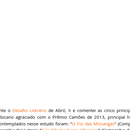
ricardobonacorci@hotmail.com
nte o 
Desafio Literário
 de Abril, li e comentei as cinco princi
mbicano agraciado com o Prêmio Camões de 2013, principal ho
contemplados nesse estudo foram: "
O Fio das Missangas
" (Comp