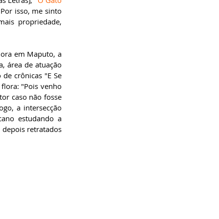
s Letras), "
O Gato 
Por isso, me sinto 
ais propriedade, 
   
ora em Maputo, a 
, área de atuação 
 de crônicas "E Se 
flora: "Pois venho 
tor caso não fosse 
go, a intersecção 
cano estudando a 
 depois retratados 