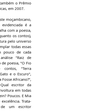
 também o Prêmio 
icas, em 2007. 
ste moçambicano, 
r evidenciada é a 
alha com a poesia, 
uanto os contos), 
ura pelo universo 
emplar todas essas 
m pouco de cada 
análise "Raiz de 
de poesia, "O Fio 
contos, "Terra 
ato e o Escuro", 
 Fosse Africano?", 
Qual escritor da 
nvoltura em todas 
in? Poucos. E Mia 
excelência. Trata-
de um escritor 