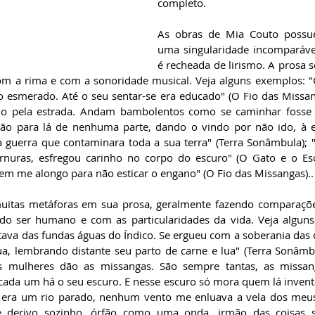
completo. 
As obras de Mia Couto possu
uma singularidade incomparávei
é recheada de lirismo. A prosa s
om a rima e com a sonoridade musical. Veja alguns exemplos: "O
io esmerado. Até o seu sentar-se era educado" (O Fio das Missan
 pela estrada. Andam bambolentos como se caminhar fosse s
ão para lá de nenhuma parte, dando o vindo por não ido, à es
 guerra que contaminara toda a sua terra" (Terra Sonâmbula); "
nuras, esfregou carinho no corpo do escuro" (O Gato e o Escu
m me alongo para não esticar o engano" (O Fio das Missangas)..
itas metáforas em sua prosa, geralmente fazendo comparaçõe
 do ser humano e com as particularidades da vida. Veja alguns
tava das fundas águas do Índico. Se ergueu com a soberania das c
nua, lembrando distante seu parto de carne e lua" (Terra Sonâmbu
as mulheres dão as missangas. São sempre tantas, as missanga
cada um há o seu escuro. E nesse escuro só mora quem lá invent
a era um rio parado, nenhum vento me enluava a vela dos meus
derivo sozinho, órfão como uma onda, irmão das coisas s