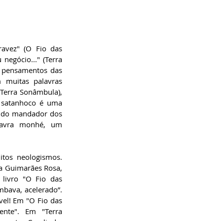
avez" (O Fio das 
egócio..." (Terra 
s pensamentos das 
 muitas palavras 
Terra Sonâmbula), 
, satanhoco é uma 
 do mandador dos 
lavra monhé, um 
tos neologismos. 
 Guimarães Rosa, 
 livro "O Fio das 
ava, acelerado”. 
el! Em "O Fio das 
nte". Em "Terra 