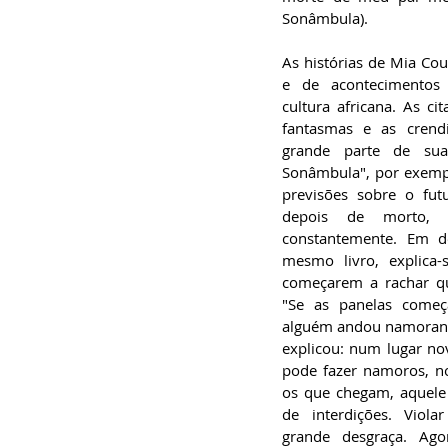
Sonâmbula). 
As histórias de Mia Cout
e de acontecimentos 
cultura africana. As ci
fantasmas e as crend
grande parte de suas
Sonâmbula", por exempl
previsões sobre o fut
depois de morto, a
constantemente. Em d
mesmo livro, explica-
começarem a rachar qu
"Se as panelas começ
alguém andou namorando
explicou: num lugar no
pode fazer namoros, no
os que chegam, aquele 
de interdições. Violar
grande desgraça. Ago