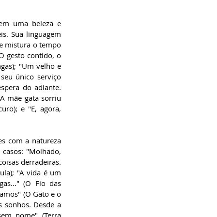
em uma beleza e 
s. Sua linguagem 
e mistura o tempo 
 gesto contido, o 
gas); "Um velho e 
eu único serviço 
pera do adiante. 
A mãe gata sorriu 
ro); e "E, agora, 
s com a natureza 
 casos: "Molhado, 
oisas derradeiras. 
la); "A vida é um 
s..." (O Fio das 
amos" (O Gato e o 
 sonhos. Desde a 
em nome" (Terra 