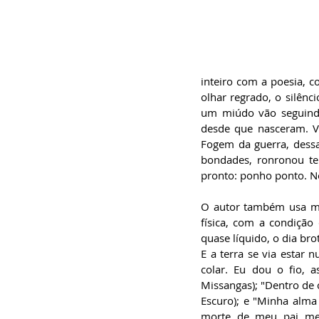
inteiro com a poesia, c
olhar regrado, o silênc
um miúdo vão seguindo
desde que nasceram. V
Fogem da guerra, dessa
bondades, ronronou ter
pronto: ponho ponto. Ne
O autor também usa mu
física, com a condição
quase líquido, o dia bro
E a terra se via estar 
colar. Eu dou o fio, 
Missangas); "Dentro de 
Escuro); e "Minha alm
morte de meu pai me 