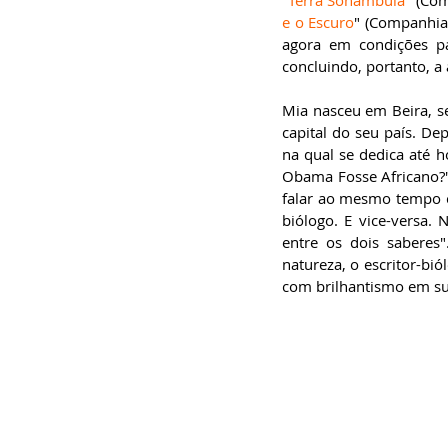
"
Terra Sonâmbula
" (Com
especialista em
e o Escuro
" (Companhia 
Administração de
Empresas, pós-graduado
agora em condições par
em Gestão da Inovação,
bacharel em
concluindo, portanto, a 
Comunicação Social,
licenciando em Letras-
Português e pós-
Mia nasceu em Beira, 
graduando em Formação
capital do seu país. De
de Escritores.
na qual se dedica até ho
Obama Fosse Africano?",
falar ao mesmo tempo co
biólogo. E vice-versa.
entre os dois saberes"
natureza, o escritor-bió
com brilhantismo em sua