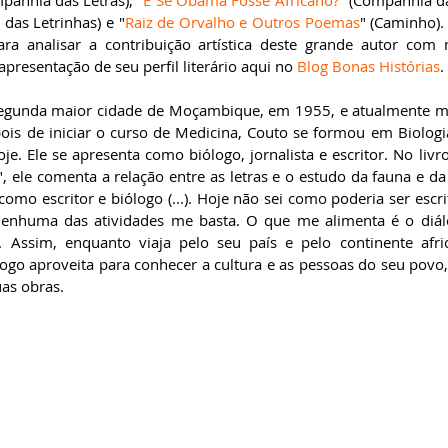
panhia das Letras), "
E Se Obama Fosse Africano?
" (Companhia da
das Letrinhas) e "
Raiz de Orvalho e Outros Poemas
" (Caminho). 
a analisar a contribuição artística deste grande autor com m
apresentação de seu perfil literário aqui no 
Blog Bonas Histórias
. 
segunda maior cidade de Moçambique, em 1955, e atualmente m
pois de iniciar o curso de Medicina, Couto se formou em Biologia
je. Ele se apresenta como biólogo, jornalista e escritor. No livro
 ele comenta a relação entre as letras e o estudo da fauna e da 
mo escritor e biólogo (...). Hoje não sei como poderia ser escri
 Nenhuma das atividades me basta. O que me alimenta é o diálo
. Assim, enquanto viaja pelo seu país e pelo continente afri
logo aproveita para conhecer a cultura e as pessoas do seu povo,
s obras.  