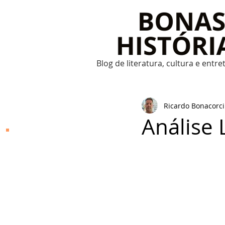
Blog de literatura, cultura e entr
Ricardo Bonacorci
Análise 
Bonas Histórias
O Bonas Histórias é o
blog de literatura,
cultura, arte e
entretenimento criado
por Ricardo Bonacorci
em 2014. Com um
conteúdo multicultural
– literatura, cinema,
música, dança, teatro,