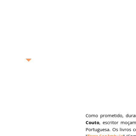
exposição, pintura,
gastronomia, turismo
etc. –, o Blog Bonas
Histórias analisa de
maneira profunda e
completa as boas
histórias contadas no
Brasil e no mundo.
bonashistorias.com.br
Ricardo Bonacorci
Nascido na cidade de São
Paulo, Ricardo Bonacorci
tem 44 anos e mora com
um pé em Buenos Aires e
outro na capital paulista.
Atuando como editor de
livros, escritor
Como prometido, dura
(ghostwriter), redator
publicitário, produtor de
Couto
, escritor moça
conteúdo, crítico literário
Portuguesa. Os livros 
e cultural e pesquisador
acadêmico, Ricardo é