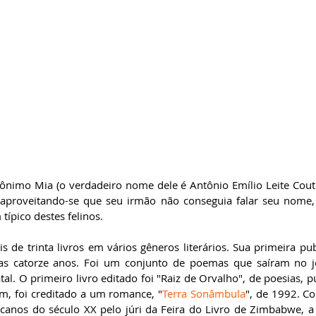
ônimo Mia (o verdadeiro nome dele é Antônio Emílio Leite Couto
, aproveitando-se que seu irmão não conseguia falar seu nome,
típico destes felinos.  
 de trinta livros em vários gêneros literários. Sua primeira pub
as catorze anos. Foi um conjunto de poemas que saíram no jor
tal. O primeiro livro editado foi "Raiz de Orvalho", de poesias, 
m, foi creditado a um romance, "
Terra Sonâmbula
", de 1992. C
icanos do século XX pelo júri da Feira do Livro de Zimbabwe, a 