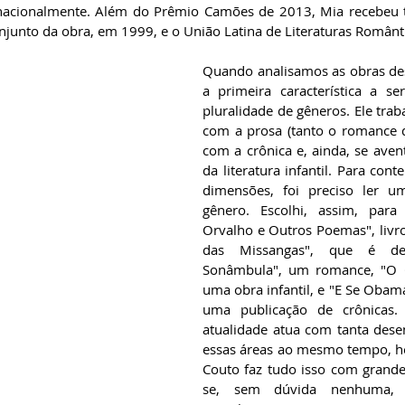
ernacionalmente. Além do Prêmio Camões de 2013, Mia recebeu
conjunto da obra, em 1999, e o União Latina de Literaturas Românt
Quando analisamos as obras de
a primeira característica a se
pluralidade de gêneros. Ele trab
com a prosa (tanto o romance q
com a crônica e, ainda, se avent
da literatura infantil. Para cont
dimensões, foi preciso ler u
gênero. Escolhi, assim, para 
Orvalho e Outros Poemas", livro 
das Missangas", que é de 
Sonâmbula", um romance, "O G
uma obra infantil, e "E Se Obama
uma publicação de crônicas. 
atualidade atua com tanta dese
essas áreas ao mesmo tempo, he
Couto faz tudo isso com grande 
se, sem dúvida nenhuma, 