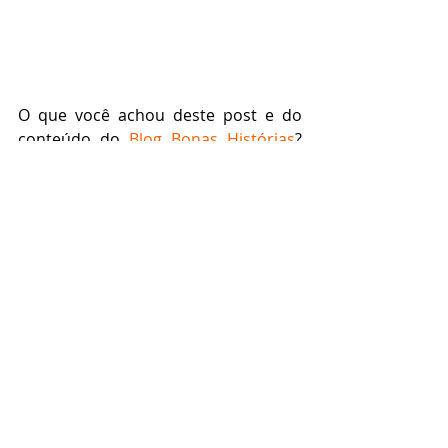
O que você achou deste post e do 
conteúdo do 
Blog Bonas Histórias
? 
Não se esqueça de deixar seu 
comentário. Se você é fã de filmes 
novos ou antigos e deseja saber mais 
notícias da sétima arte, clique em 
Cinema
. E aproveite também para 
curtir a 
página do Bonas Histórias no 
Facebook
.
Cinema