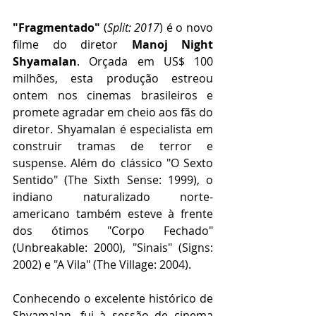
"Fragmentado"
 (
Split: 2017
) é o novo 
filme do diretor 
Manoj Night 
Shyamalan
. Orçada em US$ 100 
milhões, esta produção estreou 
ontem nos cinemas brasileiros e 
promete agradar em cheio aos fãs do 
diretor. Shyamalan é especialista em 
construir tramas de terror e 
suspense. Além do clássico "O Sexto 
Sentido" (The Sixth Sense: 1999), o 
indiano naturalizado norte-
americano também esteve à frente 
dos ótimos "Corpo Fechado" 
(Unbreakable: 2000), "Sinais" (Signs: 
2002) e "A Vila" (The Village: 2004).
Conhecendo o excelente histórico de 
Shyamalan, fui à sessão de cinema 