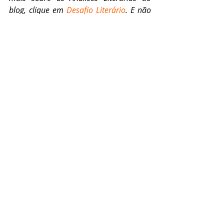
blog, clique em 
Desafio Literário
. E não 
deixe de curtir a 
página do Bonas 
Histórias no Facebook
.
Tags:
Literatura Angolana
Ondjaki
Desafio Literário
Livros
Literatura Angolana