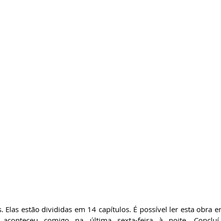
. Elas estão divididas em 14 capítulos. É possível ler esta obra 
aconteceu comigo na última sexta-feira à noite. Concluí 