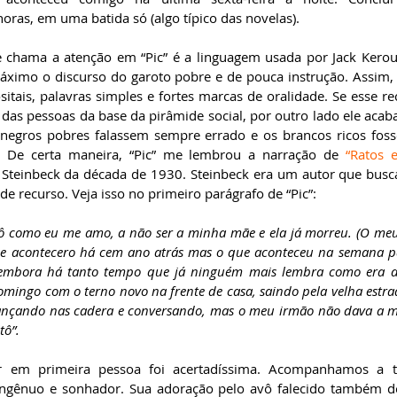
ras, em uma batida só (algo típico das novelas).    
 chama a atenção em “Pic” é a linguagem usada por Jack Keroua
áximo o discurso do garoto pobre e de pouca instrução. Assim, 
sitais, palavras simples e fortes marcas de oralidade. Se esse r
 das pessoas da base da pirâmide social, por outro lado ele acab
 negros pobres falassem sempre errado e os brancos ricos fos
. De certa maneira, “Pic” me lembrou a narração de 
“Ratos 
 Steinbeck da década de 1930. Steinbeck era um autor que busca
de recurso. Veja isso no primeiro parágrafo de “Pic”:
omo eu me amo, a não ser a minha mãe e ela já morreu. (O meu vô
e acontecero há cem ano atrás mas o que aconteceu na semana pa
 embora há tanto tempo que já ninguém mais lembra como era a
ingo com o terno novo na frente de casa, saindo pela velha estrad
nçando nas cadera e conversando, mas o meu irmão não dava a mí
tô”.
r em primeira pessoa foi acertadíssima. Acompanhamos a tr
ingênuo e sonhador. Sua adoração pelo avô falecido também de