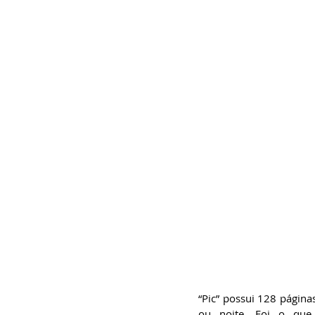
“Pic” possui 128 páginas
ou noite. Foi o que 