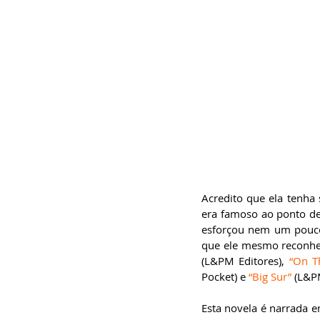
Acredito que ela tenha
era famoso ao ponto de 
esforçou nem um pouco 
que ele mesmo reconhec
(L&PM Editores), 
“On T
Pocket) e 
“Big Sur”
 (L&PM
Esta novela é narrada 