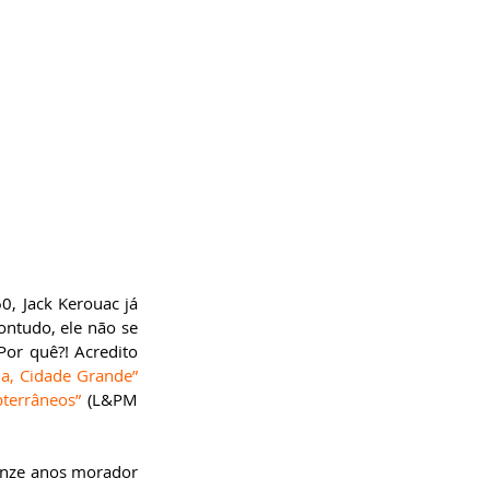
, Jack Kerouac já 
ntudo, ele não se 
or quê?! Acredito 
a, Cidade Grande”
terrâneos”
 (L&PM 
onze anos morador 