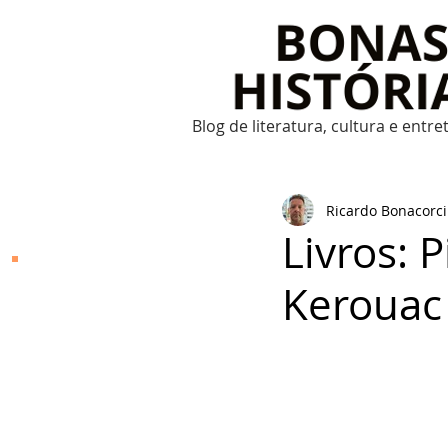
Blog de literatura, cultura e entr
Ricardo Bonacorci
Livros: 
Bonas Histórias
Kerouac
O Bonas Histórias é o
blog de literatura,
cultura, arte e
entretenimento criado
por Ricardo Bonacorci
em 2014. Com um
conteúdo multicultural
– literatura, cinema,
música, dança, teatro,