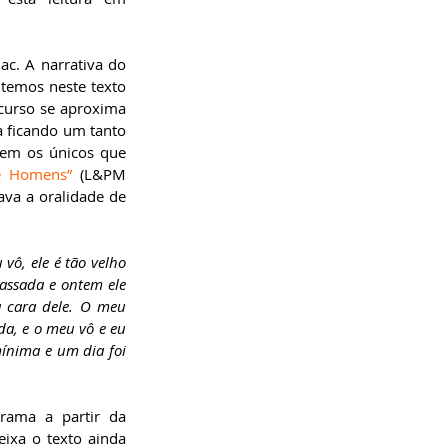
c. A narrativa do 
temos neste texto 
ecurso se aproxima 
a ficando um tanto 
sem os únicos que 
e Homens” 
(L&PM 
va a oralidade de 
, ele é tão velho 
ssada e ontem ele 
 cara dele. O meu 
a, e o meu vô e eu 
nima e um dia foi 
ama a partir da 
ixa o texto ainda 