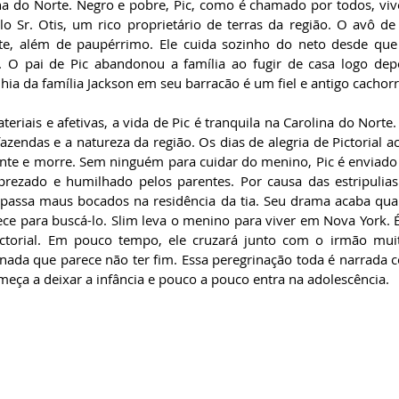
ina do Norte. Negro e pobre, Pic, como é chamado por todos, vi
o Sr. Otis, um rico proprietário de terras da região. O avô 
nte, além de paupérrimo. Ele cuida sozinho do neto desde que
. O pai de Pic abandonou a família ao fugir de casa logo dep
ia da família Jackson em seu barracão é um fiel e antigo cachorr
eriais e afetivas, a vida de Pic é tranquila na Carolina do Norte.
fazendas e a natureza da região. Os dias de alegria de Pictorial
nte e morre. Sem ninguém para cuidar do menino, Pic é enviado p
prezado e humilhado pelos parentes. Por causa das estripulias 
 passa maus bocados na residência da tia. Seu drama acaba qua
ce para buscá-lo. Slim leva o menino para viver em Nova York. É 
ctorial. Em pouco tempo, ele cruzará junto com o irmão muit
ada que parece não ter fim. Essa peregrinação toda é narrada c
eça a deixar a infância e pouco a pouco entra na adolescência.  