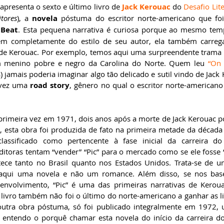
 apresenta o sexto e último livro de 
Jack Kerouac
 do 
Desafio Lite
tores
), a 
novela 
póstuma do escritor norte-americano que fo
 Beat
. Esta pequena narrativa é curiosa porque ao mesmo tem
ogem completamente do estilo de seu autor, ela também carreg
ura de Kerouac. Por exemplo, temos aqui uma surpreendente trama 
m menino pobre e negro da Carolina do Norte. Quem leu 
“On 
 jamais poderia imaginar algo tão delicado e sutil vindo de Jack 
vez uma 
road story
, gênero no qual o escritor norte-americano
  
 primeira vez em 1971, dois anos após a morte de Jack Kerouac po
, esta obra foi produzida de fato na primeira metade da década 
classificado como pertencente à fase inicial da carreira do 
ditoras tentam “vender” “Pic” para o mercado como se ele fosse 
tece tanto no Brasil quanto nos Estados Unidos. Trata-se de u
 aqui uma novela e não um romance. Além disso, se nos ba
senvolvimento, “Pic” é uma das primeiras narrativas de Kerou
e livro também não foi o último do norte-americano a ganhar as liv
outra obra póstuma, só foi publicado integralmente em 1972, 
 entendo o porquê chamar esta novela do início da carreira do p