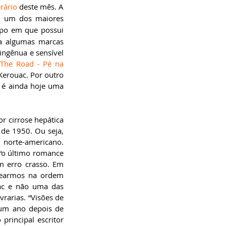
rário
 deste mês. A 
i um dos maiores 
po em que possui 
a algumas marcas 
ingênua e sensível 
The Road - Pé na 
Kerouac. Por outro 
 é ainda hoje uma 
r cirrose hepática 
de 1950. Ou seja, 
norte-americano. 
“o último romance 
m erro crasso. Em 
searmos na ordem 
ac e não uma das 
rarias. “Visões de 
um ano depois de 
rincipal escritor 