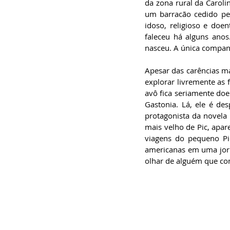
da zona rural da Carol
um barracão cedido pel
idoso, religioso e doe
faleceu há alguns anos
nasceu. A única companh
Apesar das carências mat
explorar livremente as 
avô fica seriamente doe
Gastonia. Lá, ele é des
protagonista da novela
mais velho de Pic, apare
viagens do pequeno Pi
americanas em uma jorn
olhar de alguém que com