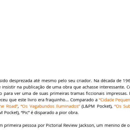
 sido desprezada até mesmo pelo seu criador. Na década de 1960
insistir na publicação de uma obra que achasse interessante. Co
para ver uma de suas primeiras tramas ficcionais impressas. P
eu que este livro era fraquinho... Comparado a 
“Cidade Pequen
he Road”
, 
“Os Vagabundos Iluminados”
 (L&PM Pocket),
 “Os Sub
 Pocket), “Pic” é disparado a pior obra.  
em primeira pessoa por Pictorial Review Jackson, um menino de 