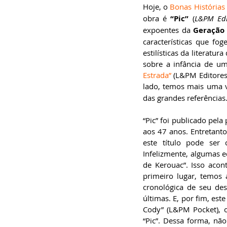
especialista em
Hoje, o 
Bonas Histórias
Administração de
obra é
 “Pic”
 (
L&PM Edi
Empresas, pós-graduado
em Gestão da Inovação,
expoentes da 
Geração
bacharel em
Comunicação Social,
características que f
licenciando em Letras-
estilísticas da literat
Português e pós-
graduando em Formação
sobre a infância de u
de Escritores.
Estrada”
 (L&PM Editores)
lado, temos mais uma 
das grandes referências. 
“Pic” foi publicado pela
aos 47 anos. Entretanto
este título pode ser 
Infelizmente, algumas e
de Kerouac”. Isso acon
primeiro lugar, temos
cronológica de seu de
últimas. E, por fim, est
Cody” (L&PM Pocket), 
“Pic”. Dessa forma, não