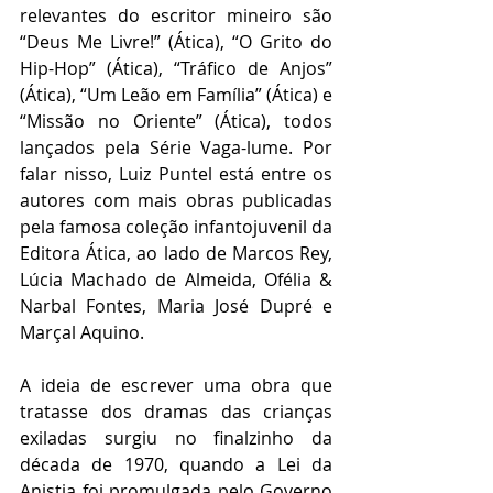
relevantes do escritor mineiro são 
“Deus Me Livre!” (Ática), “O Grito do 
Hip-Hop” (Ática), “Tráfico de Anjos” 
(Ática), “Um Leão em Família” (Ática) e 
“Missão no Oriente” (Ática), todos 
lançados pela Série Vaga-lume. Por 
falar nisso, Luiz Puntel está entre os 
autores com mais obras publicadas 
pela famosa coleção infantojuvenil da 
Editora Ática, ao lado de Marcos Rey, 
Lúcia Machado de Almeida, Ofélia & 
Narbal Fontes, Maria José Dupré e 
Marçal Aquino.
A ideia de escrever uma obra que 
tratasse dos dramas das crianças 
exiladas surgiu no finalzinho da 
década de 1970, quando a Lei da 
Anistia foi promulgada pelo Governo 