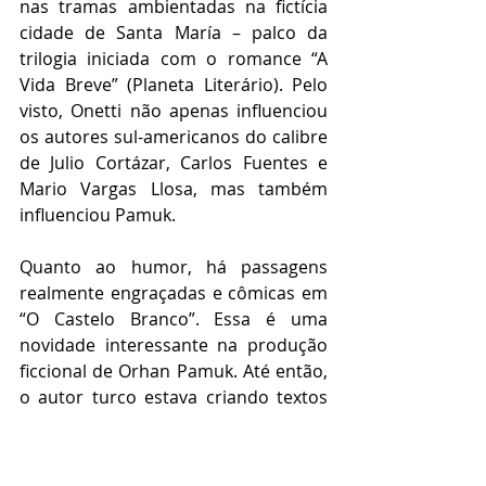
nas tramas ambientadas na fictícia 
cidade de Santa María – palco da 
trilogia iniciada com o romance “A 
Vida Breve” (Planeta Literário). Pelo 
visto, Onetti não apenas influenciou 
os autores sul-americanos do calibre 
de Julio Cortázar, Carlos Fuentes e 
Mario Vargas Llosa, mas também 
influenciou Pamuk. 
Quanto ao humor, há passagens 
realmente engraçadas e cômicas em 
“O Castelo Branco”. Essa é uma 
novidade interessante na produção 
ficcional de Orhan Pamuk. Até então, 
o autor turco estava criando textos 
totalmente sérios. Obviamente, não 
estou dizendo aqui que o leitor irá 
morrer de rir durante essa leitura. 