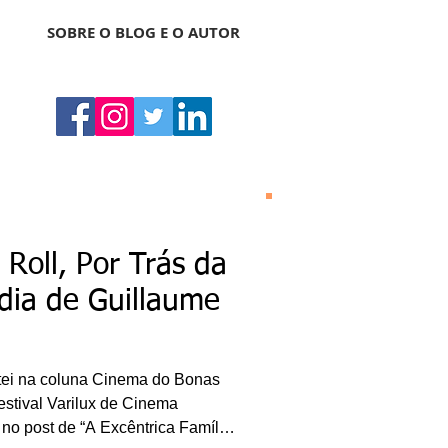
SOBRE O BLOG E O AUTOR
Bonas Histórias
O Bonas Histórias é o
Roll, Por Trás da
blog de literatura,
cultura, arte e
dia de Guillaume
entretenimento criado
por Ricardo Bonacorci
em 2014. Com um
conteúdo multicultural
– literatura, cinema,
ei na coluna Cinema do Bonas
música, dança, teatro,
exposição, pintura,
estival Varilux de Cinema
gastronomia, turismo
 no post de “A Excêntrica Família
etc. –, o Blog Bonas
Histórias analisa de