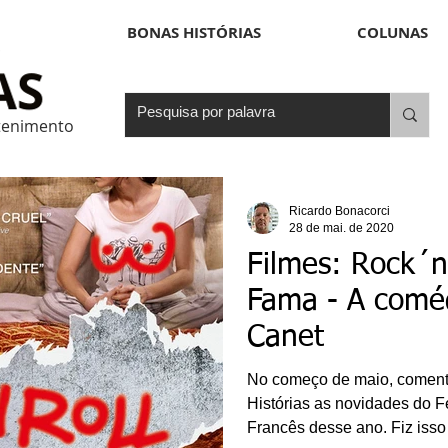
BONAS HISTÓRIAS
COLUNAS
etenimento
Ricardo Bonacorci
28 de mai. de 2020
Filmes: Rock´n 
Fama - A comé
Canet
No começo de maio, coment
Histórias as novidades do F
Francês desse ano. Fiz isso