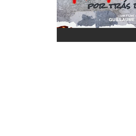
toda segunda-
feira no blog.
Não perca
nossas
novidades!