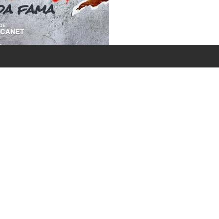
de Gaspard” (Gaspard Va Au
filme do polêmico Antony C
salas de cinema em nosso p
adiou para o segundo semes
e lançou uma edição comem
Festival Varilux em Casa, e
ricardobonacorci@hotmail.com