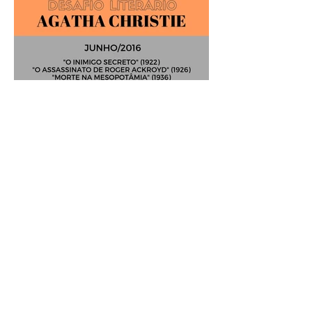
Análise Literária: Agatha
Christie