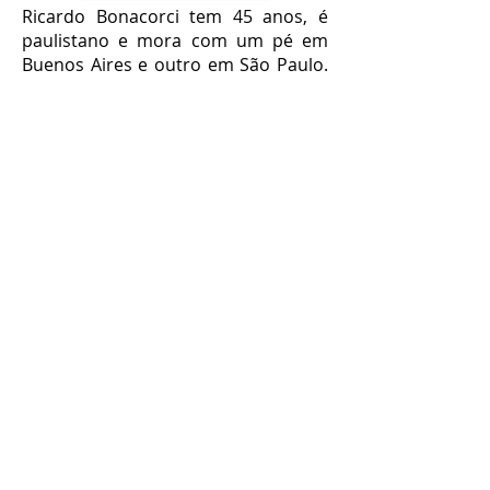
Ricardo Bonacorci tem 45 anos, é
paulistano e mora com um pé em
Buenos Aires e outro em São Paulo.
Especialista em Administração de
Empresas, pós-graduado em Gestão
da Inovação, bacharel em
Comunicação Social, licenciando em
Letras-Português e pós-graduando
em Formação de Escritores, Ricardo
é aficionado por literatura, cinema e
música. Atuando como profissional
de Propaganda & Marketing,
produtor de conteúdo, crítico
literário e cultural, editor de livros,
escritor (ghostwriter) e pesquisador
acadêmico, Ricardo Bonacorci criou
o Bonas Histórias em 2014. As
principais colunas do blog são:
Livros - Críticas Literárias, Desafio
Literário, Talk Show Literário, Teoria