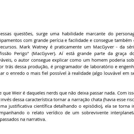
 essas questões, surge uma habilidade marcante do personage
ipamentos com grande perícia e facilidade e consegue também co
recursos. Mark Watney é praticamente um MacGyver - da série
issão Perigo" (MacGyver). Aí está grande parte da graça do l
rováveis, o autor consegue explicar como um homem poderia sob
or trás dessa produção, é programador de laboratório e engenhe
r o enredo o mais fiel possível à realidade (algo louvável em s
 que Weir é daqueles nerds que não deixa passar nada. Com isso,
invés dessa característica tornar a narração chata (havia esse risco
 justificativa científica detalhando o episódio), ela se torna i
ompanhando o relato verídico de um sobrevivente interplanet
passados na narrativa.