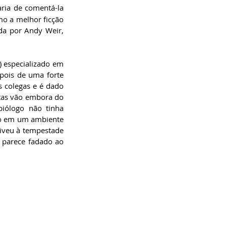
aria de comentá-la 
mo a melhor ficção 
da por Andy Weir, 
 especializado em 
ois de uma forte 
 colegas e é dado 
tas vão embora do 
biólogo não tinha 
ho em um ambiente 
iveu à tempestade 
 parece fadado ao 