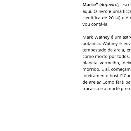
especialista em
Marte"
 (
Arqueiro
), escr
Administração de
aqui. O livro é uma ficç
Empresas, pós-graduado
em Gestão da Inovação,
científica de 2014) e é
bacharel em
Comunicação Social,
vou contá-la.
licenciando em Letras-
Português e pós-
graduando em Formação
Mark Watney é um astro
de Escritores.
botânica. Watney é env
tempestade de areia, e
como morto por todos. 
planeta vermelho, deix
morrido. E aí, começam
inteiramente hostil? Co
de areia? Como fará pa
fracasso e a morte prem