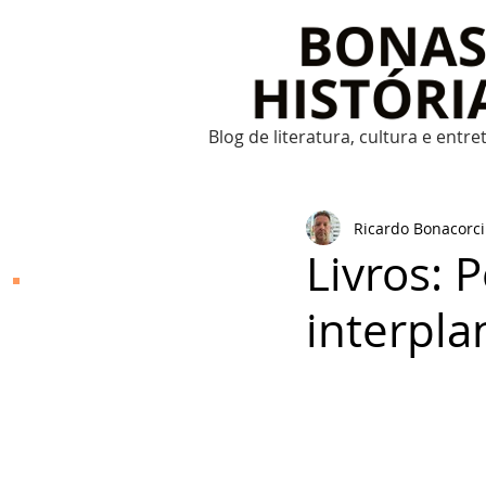
Blog de literatura, cultura e entr
Ricardo Bonacorci
Livros: 
Bonas Histórias
interpla
O Bonas Histórias é o
blog de literatura,
cultura, arte e
entretenimento criado
por Ricardo Bonacorci
em 2014. Com um
conteúdo multicultural
– literatura, cinema,
música, dança, teatro,