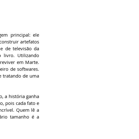
m principal: ele 
nstruir artefatos 
 de televisão da 
ivro. Utilizando 
reviver em Marte. 
iro de softwares. 
e tratando de uma 
 a história ganha 
, pois cada fato e 
ncrível. Quem lê a 
ário tamanho é a 