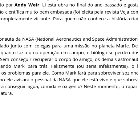
ito por 
Andy Weir
. Li esta obra no final do ano passado e gost
ão científica muito bem embasada (foi eleita pela revista Veja co
 completamente viciante. Para quem não conhece a história cria
nauta da NASA (National Aeronautics and Space Administration)
iado junto com colegas para uma missão no planeta Marte. Dep
nquanto fazia uma operação em campo, o biólogo se perdeu dos
Sem conseguir recuperar o corpo do amigo, os demais astronau
ando Mark para trás. Felizmente (ou seria infelizmente!), o 
 os problemas para ele. Como Mark fará para sobreviver sozin
mo ele avisará o pessoal da NASA que ele está vivo e que sobrev
ra conseguir água, comida e oxigênio? Neste momento, o rapaz
atura.