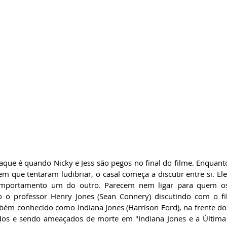
que é quando Nicky e Jess são pegos no final do filme. Enquanto
que tentaram ludibriar, o casal começa a discutir entre si. Eles
mportamento um do outro. Parecem nem ligar para quem os a
 professor Henry Jones (Sean Connery) discutindo com o fil
bém conhecido como Indiana Jones (Harrison Ford), na frente do
s e sendo ameaçados de morte em "Indiana Jones e a Última C