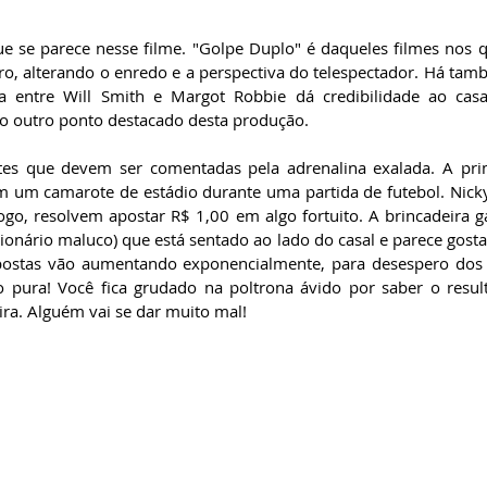
 se parece nesse filme. "Golpe Duplo" é daqueles filmes nos qu
o, alterando o enredo e a perspectiva do telespectador. Há ta
 entre Will Smith e Margot Robbie dá credibilidade ao casal
 outro ponto destacado desta produção.
tes que devem ser comentadas pela adrenalina exalada. A prim
 em um camarote de estádio durante uma partida de futebol. Nicky
ogo, resolvem apostar R$ 1,00 em algo fortuito. A brincadeira 
onário maluco) que está sentado ao lado do casal e parece gostar
postas vão aumentando exponencialmente, para desespero dos e
o pura! Você fica grudado na poltrona ávido por saber o result
ra. Alguém vai se dar muito mal!