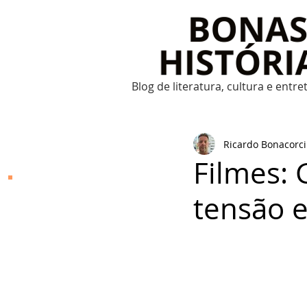
Blog de literatura, cultura e entr
Ricardo Bonacorci
Filmes: 
Bonas Histórias
tensão 
O Bonas Histórias é o
blog de literatura,
cultura, arte e
entretenimento criado
por Ricardo Bonacorci
em 2014. Com um
conteúdo multicultural
– literatura, cinema,
música, dança, teatro,