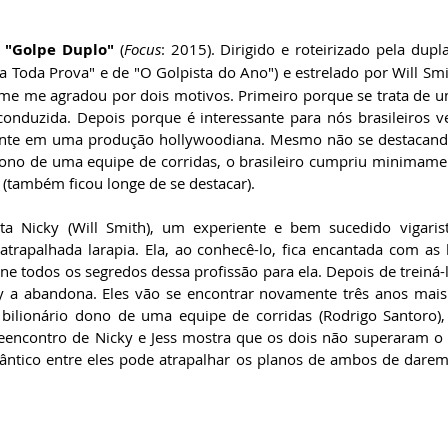
 
"Golpe Duplo"
 (
Focus
: 2015). Dirigido e roteirizado pela dupl
a Toda Prova" e de "O Golpista do Ano") e estrelado por Will Smi
lme me agradou por dois motivos. Primeiro porque se trata de um
onduzida. Depois porque é interessante para nós brasileiros 
nte em uma produção hollywoodiana. Mesmo não se destacando
dono de uma equipe de corridas, o brasileiro cumpriu minimamen
(também ficou longe de se destacar).
a Nicky (Will Smith), um experiente e bem sucedido vigarista
trapalhada larapia. Ela, ao conhecê-lo, fica encantada com as h
ine todos os segredos dessa profissão para ela. Depois de treiná-l
y a abandona. Eles vão se encontrar novamente três anos mais
bilionário dono de uma equipe de corridas (Rodrigo Santoro),
reencontro de Nicky e Jess mostra que os dois não superaram o 
ntico entre eles pode atrapalhar os planos de ambos de darem