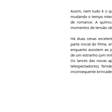
Assim, nem tudo é o que
mudando o tempo inteir
de romance. A química
momentos de tensão são
Há duas cenas excelen
parte inicial do filme,
enquanto assistem ao j
de um estranho (um mili
Os lances das novas a
telespectadores). Tensã
inconsequente brincadei