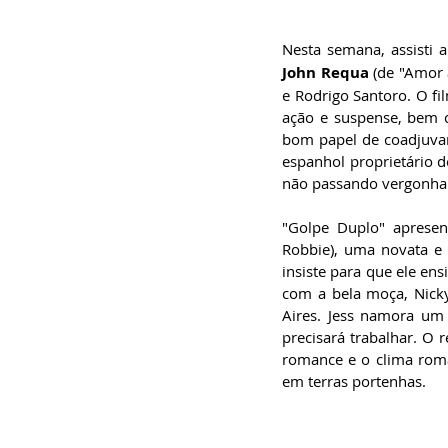
especialista em
Administração de
Empresas, pós-graduado
Nesta semana, assisti a
em Gestão da Inovação,
bacharel em
John Requa
 (de "Amor 
Comunicação Social,
licenciando em Letras-
e Rodrigo Santoro. O fi
Português e pós-
ação e suspense, bem c
graduando em Formação
de Escritores.
bom papel de coadjuva
espanhol proprietário 
não passando vergonha 
"Golpe Duplo" apresent
Robbie), uma novata e a
insiste para que ele ens
com a bela moça, Nick
Aires. Jess namora um 
precisará trabalhar. O 
romance e o clima româ
em terras portenhas.