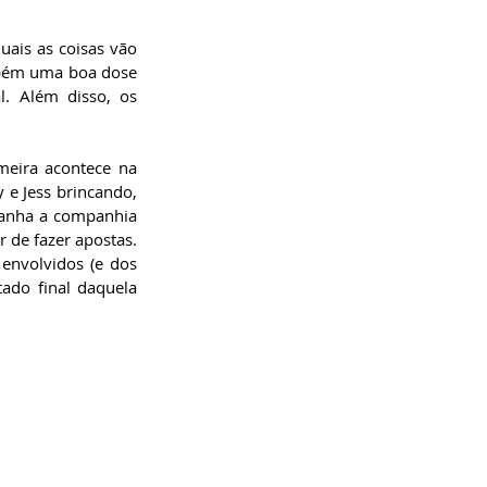
ais as coisas vão 
mbém uma boa dose 
. Além disso, os 
eira acontece na 
 e Jess brincando, 
ganha a companhia 
 de fazer apostas. 
nvolvidos (e dos 
ado final daquela 