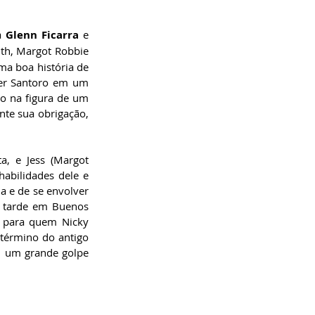
a 
Glenn Ficarra
 e 
th, Margot Robbie 
a boa história de 
ver Santoro em um 
 na figura de um 
te sua obrigação, 
, e Jess (Margot 
abilidades dele e 
a e de se envolver 
 tarde em Buenos 
 para quem Nicky 
término do antigo 
 um grande golpe 