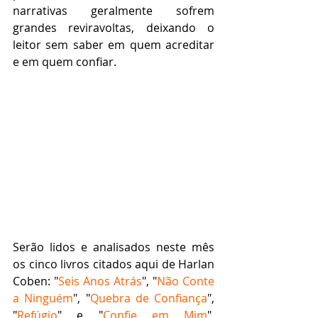
narrativas geralmente sofrem 
grandes reviravoltas, deixando o 
leitor sem saber em quem acreditar 
e em quem confiar.
Serão lidos e analisados neste mês 
os cinco livros citados aqui de Harlan 
Coben: "
Seis Anos Atrás
", "
Não Conte 
a Ninguém
", "
Quebra de Confiança
", 
"
Refúgio
" e "
Confie em Mim
". 