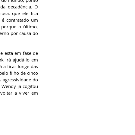
s do mundo, ponto 
da decadência. O 
sa, que ele fica 
 é contratado um 
porque o último, 
erno por causa do 
e está em fase de 
k irá ajudá-lo em 
a ficar longe das 
lo filho de cinco 
 agressividade do 
 Wendy já cogitou 
oltar a viver em 