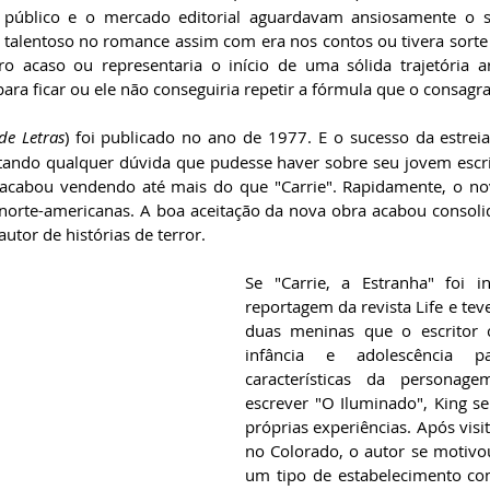
público e o mercado editorial aguardavam ansiosamente o 
ra talentoso no romance assim com era nos contos ou tivera sorte 
 acaso ou representaria o início de uma sólida trajetória artí
para ficar ou ele não conseguiria repetir a fórmula que o consagr
e Letras
) foi publicado no ano de 1977. E o sucesso da estreia
tando qualquer dúvida que pudesse haver sobre seu jovem escrit
 acabou vendendo até mais do que "Carrie". Rapidamente, o nov
as norte-americanas. A boa aceitação da nova obra acabou consoli
tor de histórias de terror.
Se "Carrie, a Estranha" foi 
reportagem da revista Life e tev
duas meninas que o escritor 
infância e adolescência 
características da personagem
escrever "O Iluminado", King se
próprias experiências. Após visit
no Colorado, o autor se motivou
um tipo de estabelecimento co