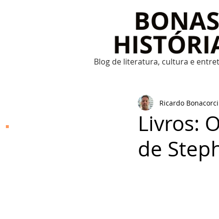
Blog de literatura, cultura e entr
Ricardo Bonacorci
Livros: 
Bonas Histórias
de Step
O Bonas Histórias é o
blog de literatura,
cultura, arte e
entretenimento criado
por Ricardo Bonacorci
em 2014. Com um
conteúdo multicultural
– literatura, cinema,
música, dança, teatro,