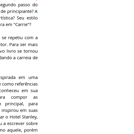
segundo passo do 
de principiante? A 
stica? Seu estilo 
ara em "Carrie"?
 se repetiu com a 
or. Para ser mais 
o livro se tornou 
dando a carreia de 
inspirada em uma 
e como referências 
conheceu em sua 
para compor as 
 principal, para 
 inspirou em suas 
ar o Hotel Stanley, 
 a escrever sobre 
mo aquele, porém 