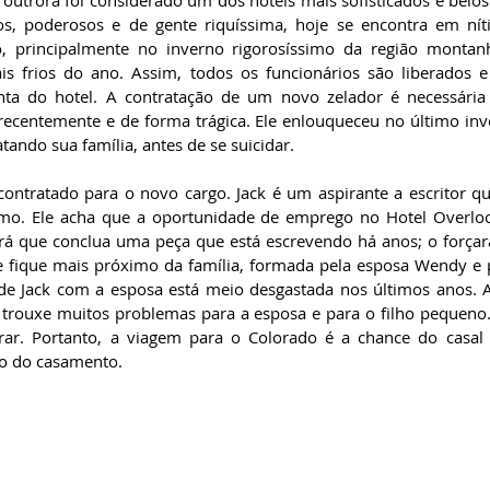
outrora foi considerado um dos hotéis mais sofisticados e belo
s, poderosos e de gente riquíssima, hoje se encontra em níti
, principalmente no inverno rigorosíssimo da região montanho
s frios do ano. Assim, todos os funcionários são liberados e
nta do hotel. A contratação de um novo zelador é necessária 
recentemente e de forma trágica. Ele enlouqueceu no último inv
ando sua família, antes de se suicidar.
contratado para o novo cargo. Jack é um aspirante a escritor qu
ismo. Ele acha que a oportunidade de emprego no Hotel Overloo
irá que conclua uma peça que está escrevendo há anos; o forçará 
 fique mais próximo da família, formada pela esposa Wendy e pe
de Jack com a esposa está meio desgastada nos últimos anos. A
trouxe muitos problemas para a esposa e para o filho pequeno.
ar. Portanto, a viagem para o Colorado é a chance do casal v
o do casamento.