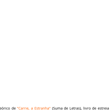
ricardobonacorci@hotmail.com
eórico de 
"Carrie, a Estranha" 
(Suma de Letras), livro de estreia