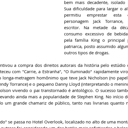
bem mais decadente, isolado e
Sua dificuldade para largar o 
permitiu emprestar esta ca
personagem Jack Torrance, 
escritor. Na metade da déc
consumo excessivo de bebida 
pela família King o principal
patriarca, posto assumido algun
outros tipos de drogas.
ntivou a compra dos direitos autorais da história pelo estúdio
eceu com "Carrie, a Estranha", "O Iluminado" rapidamente viro
 o longa-metragem homônimo que teve Jack Nicholson (no papel d
endy Torrance) e o pequeno Danny Lloyd (interpretando o menino
son vivendo o pai transtornado é antológico. O sucesso també
levando ainda mais a popularidade de Stephen King. No início d
o um grande chamariz de público, tanto nas livrarias quanto na
ado" se passa no Hotel Overlook, localizado no alto de uma mont