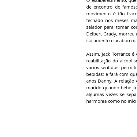
O estabelecimento, que 
de encontro de famoso
movimento é tão fraco
fechado nos meses mai
zelador para tomar co
Delbert Grady, morreu 
isolamento e acabou mat
Assim, Jack Torrance é 
reabilitação do alcool
vários sentidos: permit
bebidas; e fará com que
anos Danny. A relação 
marido quando bebe já 
algumas vezes se separ
harmonia como no iníci