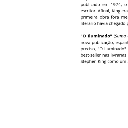
especialista em
publicado em 1974, o 
Administração de
escritor. Afinal, King e
Empresas, pós-graduado
em Gestão da Inovação,
primeira obra fora mero
bacharel em
Comunicação Social,
literário havia chegado 
licenciando em Letras-
Português e pós-
graduando em Formação
"O Iluminado"
 (
Suma d
de Escritores.
nova publicação, espan
preciso, "O Iluminado"
best-seller nas livrari
Stephen King como um au