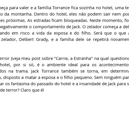
ça para valer e a família Torrance fica sozinha no hotel, uma t
lto da montanha. Dentro do hotel, eles não podem sair nem po
s próximas. As estradas ficam bloqueadas. Neste momento, for
egativamente o comportamento de Jack. O zelador começa a delir
cando em risco a vida da esposa e do filho. Será que o que 
zelador, Delbert Grady, e a família dele se repetirá novamen
error (veja meu post sobre "Carrie, a Estranha" na qual questiono 
hotel, por si só, é o ambiente ideal para os acontecimentos
tados na trama. Jack Torrance também se torna, em determi
ão, disposto a matar a esposa e o filho pequeno. Sem ninguém par
r os fantasma do passado do hotel e a insanidade de Jack para s
de terror? Claro que é!