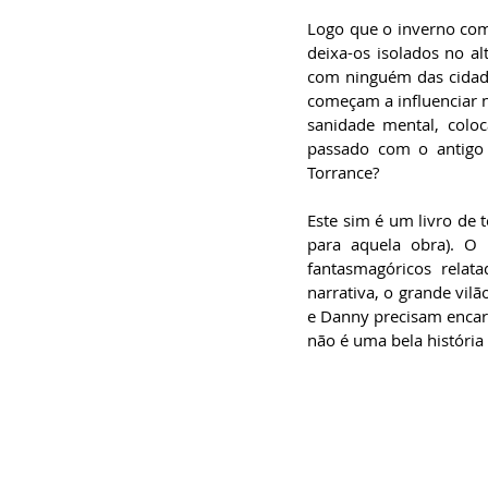
Logo que o inverno come
deixa-os isolados no a
com ninguém das cidade
começam a influenciar n
sanidade mental, colo
passado com o antigo 
Torrance?
Este sim é um livro de t
para aquela obra). O 
fantasmagóricos rela
narrativa, o grande vil
e Danny precisam encara
não é uma bela história 