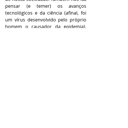
pensar (e temer) os avanços 
tecnológicos e da ciência (afinal, foi 
um vírus desenvolvido pelo próprio 
homem o causador da epidemia). 
Stephen King
 é realmente genial. Este 
livro é imperdível. É daquelas obras 
que ao acabarmos de ler, já sentimos 
saudades...
Gostou da seleção de autores e de obras 
do Desafio Literário? Que tal o 
Blog 
Bonas Histórias
? Seja o(a) primeiro(a) a 
deixar um comentário aqui. Para saber 
mais sobre as Análises Literárias do 
blog, clique em 
Desafio Literário
. E não 
deixe de curtir a 
página do Bonas 
Histórias no Facebook
.
Desafio Literário