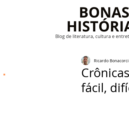
Blog de literatura, cultura e entr
Ricardo Bonacorci
Crônicas
Bonas Histórias
fácil, di
O Bonas Histórias é o
blog de literatura,
cultura, arte e
entretenimento criado
por Ricardo Bonacorci
em 2014. Com um
conteúdo multicultural
– literatura, cinema,
música, dança, teatro,