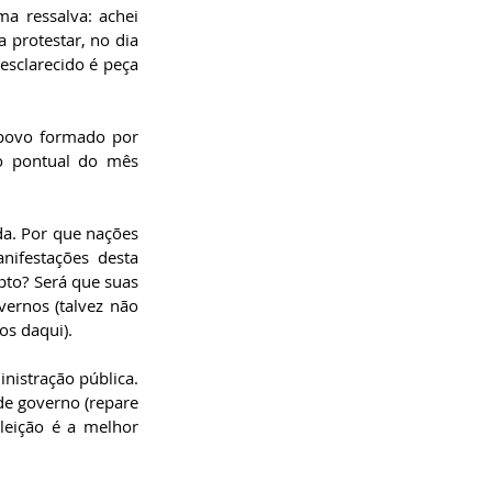
a ressalva: achei 
 protestar, no dia 
sclarecido é peça 
 povo formado por 
o pontual do mês 
a. Por que nações 
ifestações desta 
to? Será que suas 
ernos (talvez não 
os daqui).
nistração pública. 
e governo (repare 
leição é a melhor 