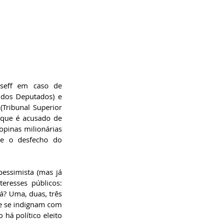
seff em caso de 
dos Deputados) e 
Tribunal Superior 
que é acusado de 
opinas milionárias 
e o desfecho do 
essimista (mas já 
resses públicos: 
lá? Uma, duas, três 
e se indignam com 
há político eleito 