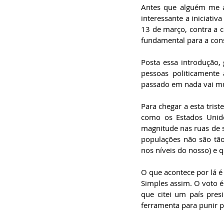
especialista em
Antes que alguém me ac
Administração de
interessante a iniciativ
Empresas, pós-graduado
em Gestão da Inovação,
13 de março, contra a 
bacharel em
Comunicação Social,
fundamental para a con
licenciando em Letras-
Português e pós-
graduando em Formação
Posta essa introdução,
de Escritores.
pessoas politicamente
passado em nada vai mu
Para chegar a esta tris
como os Estados Unido
magnitude nas ruas de s
populações não são tão
nos níveis do nosso) e 
O que acontece por lá é 
Simples assim. O voto 
que citei um país pres
ferramenta para punir 