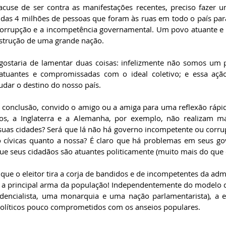
use de ser contra as manifestações recentes, preciso fazer um
a das 4 milhões de pessoas que foram às ruas em todo o país para
corrupção e a incompetência governamental. Um povo atuante e e
strução de uma grande nação.
 gostaria de lamentar duas coisas: infelizmente não somos um
 atuantes e compromissadas com o ideal coletivo; e essa açã
dar o destino do nosso país.
te conclusão, convido o amigo ou a amiga para uma reflexão rápid
s, a Inglaterra e a Alemanha, por exemplo, não realizam man
uas cidades? Será que lá não há governo incompetente ou corrup
 cívicas quanto a nossa? É claro que há problemas em seus gov
que seus cidadãos são atuantes politicamente (muito mais do que 
que o eleitor tira a corja de bandidos e de incompetentes da admi
é a principal arma da população! Independentemente do modelo d
idencialista, uma monarquia e uma nação parlamentarista), a e
políticos pouco comprometidos com os anseios populares.