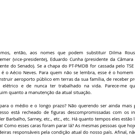
amos, então, aos nomes que podem substituir Dilma Rous
emer (vice-presidente), Eduardo Cunha (presidente da Câmara 
dente do Senado). Se a chapa do PT-PMDB for cassada pelo TSE (
e é o Aécio Neves. Para quem não se lembra, esse é o homem 
struir aeroporto público em terras da sua família, de receber pr
 elétrico e de nunca ter trabalhado na vida. Parece-me qu
uim quanto a manutenção da atual situação. 
 para o médio e o longo prazo? Não querendo ser ainda mais p
esso está recheado de figuras descompromissadas com os inte
der Barbalho, Sarney, etc., etc., etc. Há quanto tempos eles estão 
ra! Como esses caras foram parar lá? As mesmas pessoas que hoj
eiras responsáveis pela condição atual do nosso país. Afinal, não 