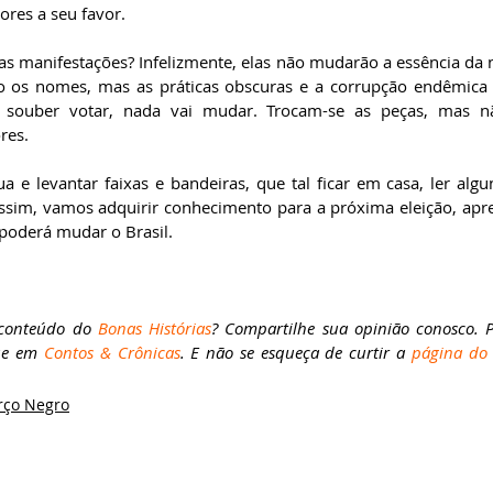
res a seu favor.
as manifestações? Infelizmente, elas não mudarão a essência da no
o os nomes, mas as práticas obscuras e a corrupção endêmica i
souber votar, nada vai mudar. Trocam-se as peças, mas 
res.
a e levantar faixas e bandeiras, que tal ficar em casa, ler algun
ssim, vamos adquirir conhecimento para a próxima eleição, apre
 poderá mudar o Brasil.
 conteúdo do 
Bonas Histórias
? Compartilhe sua opinião conosco. P
ue em 
Contos & Crônicas
. E não se esqueça de curtir a 
página do 
ço Negro