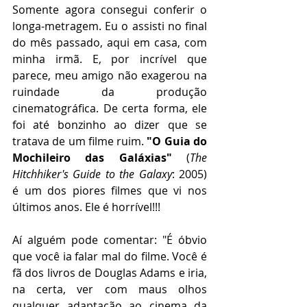
Somente agora consegui conferir o 
longa-metragem. Eu o assisti no final 
do mês passado, aqui em casa, com 
minha irmã. E, por incrível que 
parece, meu amigo não exagerou na 
ruindade da produção 
cinematográfica. De certa forma, ele 
foi até bonzinho ao dizer que se 
tratava de um filme ruim. 
"O Guia do 
Mochileiro das Galáxias"
 (
The 
Hitchhiker's Guide to the Galaxy
: 2005) 
é um dos piores filmes que vi nos 
últimos anos. Ele é horrível!!!
Aí alguém pode comentar: "É óbvio 
que você ia falar mal do filme. Você é 
fã dos livros de Douglas Adams e iria, 
na certa, ver com maus olhos 
qualquer adaptação ao cinema da 