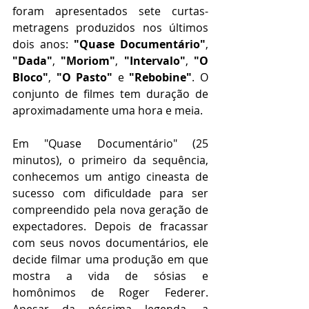
foram apresentados sete curtas-
metragens produzidos nos últimos 
dois anos: 
"Quase Documentário"
, 
"Dada"
, 
"Moriom"
, 
"Intervalo"
, 
"O 
Bloco"
, 
"O Pasto"
 e 
"Rebobine"
. O 
conjunto de filmes tem duração de 
aproximadamente uma hora e meia.
Em "Quase Documentário" (25 
minutos), o primeiro da sequência, 
conhecemos um antigo cineasta de 
sucesso com dificuldade para ser 
compreendido pela nova geração de 
expectadores. Depois de fracassar 
com seus novos documentários, ele 
decide filmar uma produção em que 
mostra a vida de sósias e 
homônimos de Roger Federer. 
Apesar da péssima legenda, a 