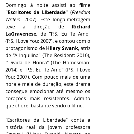
Domingo à noite assisti ao filme 
"Escritores da Liberdade"
 (
Freedom 
Writers
: 2007). Este longa-metragem 
teve a direção de 
Richard 
LaGravenese
, de "P.S. Eu Te Amo" 
(P.S. I Love You: 2007), e contou com o 
protagonismo de 
Hilary Swank
, atriz 
de "A Inquilina" (The Resident: 2010), 
"'Dívida de Honra" (The Homesman: 
2014) e "P.S. Eu Te Amo" (P.S. I Love 
You: 2007). Com pouco mais de uma 
hora e meia de duração, este drama 
consegue emocionar até mesmo os 
corações mais resistentes. Admito 
que chorei bastante vendo o filme.
"Escritores da Liberdade" conta a 
história real da jovem professora 