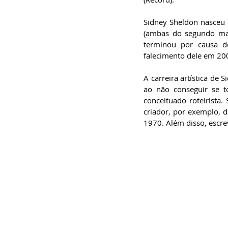
especialista em
Administração de
Empresas, pós-graduado
Sidney Sheldon nasceu e
em Gestão da Inovação,
(ambas do segundo mat
bacharel em
Comunicação Social,
terminou por causa do
licenciando em Letras-
Português e pós-
falecimento dele em 20
graduando em Formação
de Escritores.
A carreira artística de
ao não conseguir se t
conceituado roteirista.
criador, por exemplo, d
1970. Além disso, escrev