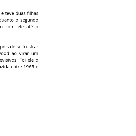
 teve duas filhas 
quanto o segundo 
ou com ele até o 
ois de se frustrar 
wood ao virar um 
visivos. Foi ele o 
zida entre 1965 e 