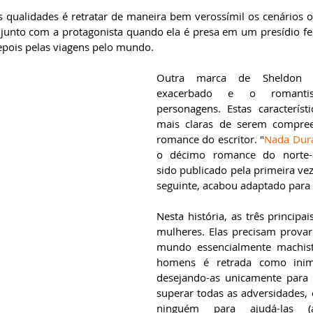
 qualidades é retratar de maneira bem verossímil os cenários on
e junto com a protagonista quando ela é presa em um presídio fe
pois pelas viagens pelo mundo. 
Outra marca de Sheldon 
exacerbado e o romanti
personagens. Estas característi
mais claras de serem compree
romance do escritor. "
Nada Dur
o décimo romance do norte-a
sido publicado pela primeira ve
seguinte, acabou adaptado para a
Nesta história, as três principa
mulheres. Elas precisam provar
mundo essencialmente machist
homens é retrada como inim
desejando-as unicamente para f
superar todas as adversidades, 
ninguém para ajudá-las 