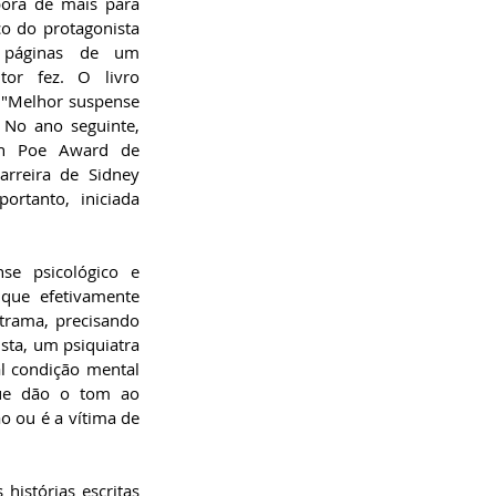
ora de mais para 
o do protagonista 
 páginas de um 
or fez. O livro 
 "Melhor suspense 
No ano seguinte, 
n Poe Award de 
arreira de Sidney 
ortanto, iniciada 
e psicológico e 
que efetivamente 
trama, precisando 
ta, um psiquiatra 
l condição mental 
ue dão o tom ao 
o ou é a vítima de 
istórias escritas 