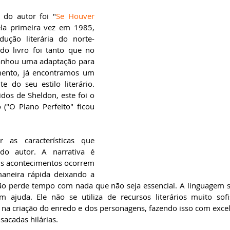
 do autor foi "
Se Houver 
ela primeira vez em 1985, 
dução literária do norte-
o livro foi tanto que no 
anhou uma adaptação para 
mento, já encontramos um 
e do seu estilo literário. 
dos de Sheldon, este foi o 
("O Plano Perfeito" ficou 
as características que 
do autor. A narrativa é 
Os acontecimentos ocorrem 
aneira rápida deixando a 
não perde tempo com nada que não seja essencial. A linguagem si
ajuda. Ele não se utiliza de recursos literários muito sofis
 na criação do enredo e dos personagens, fazendo isso com exce
acadas hilárias.