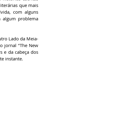
literárias que mais 
vida, com alguns 
m algum problema 
utro Lado da Meia-
o jornal "The New 
rs e da cabeça dos 
e instante.  