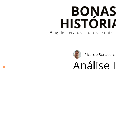
Blog de literatura, cultura e entr
Ricardo Bonacorci
Análise 
Bonas Histórias
O Bonas Histórias é o
blog de literatura,
cultura, arte e
entretenimento criado
por Ricardo Bonacorci
em 2014. Com um
conteúdo multicultural
– literatura, cinema,
música, dança, teatro,