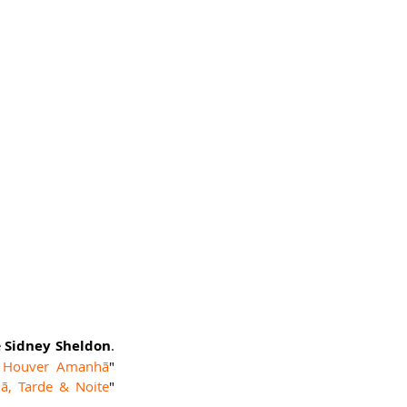
e
 Sidney Sheldon
. 
 Houver Amanhã
" 
ã, Tarde & Noite
" 