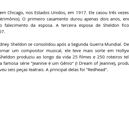
m Chicago, nos Estados Unidos, em 1917. Ele casou três vezes e
rimônio). O primeiro casamento durou apenas dois anos, en
 falecimento da esposa. A terceira esposa de Sheldon fic
07.
 Sidney Sheldon se consolidou após a Segunda Guerra Mundial. Dep
ornar um compositor musical, ele teve mais sorte em Holly
 Sheldon produziu ao longo da vida 25 filmes e 250 roteiros tele
a famosa série "Jeannie é um Gênio" (I Dream of Jeannie), produ
eu seis peças teatrais. A principal delas foi "Redhead".