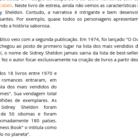
Coben
. Neste livro de estreia, ainda não vemos as características 
y Sheldon. Contudo, a narrativa é intrigante e bem desenvol
santes. Por exemplo, quase todos os personagens apresenta
ndo a história saborosa.
blico veio com a segunda publicação. Em 1974, foi lançado "O O
 chegou ao posto de primeiro lugar na lista dos mais vendidos d
í, o nome de Sidney Sheldon jamais sairia da lista de best-selle
io fez o autor focar exclusivamente na criação de livros a partir dest
os 18 livros entre 1970 e 
 romances entraram, em 
ta dos mais vendidos do 
imes". Sua vendagem total 
lhões de exemplares. As 
 Sidney Sheldon foram 
 de 50 idiomas e foram 
oximadamente 180 países. 
ness Book" o intitula como 
do no planeta".