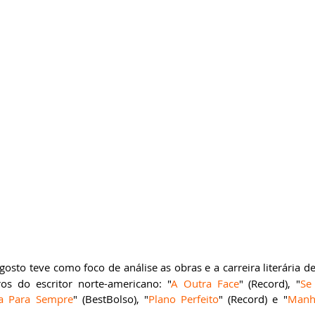
ricardobonacorci@hotmail.com
gosto teve como foco de análise as obras e a carreira literária d
ros do escritor norte-americano: "
A Outra Face
" (Record), "
Se
a Para Sempre
" (BestBolso), "
Plano Perfeito
" (Record) e "
Manh