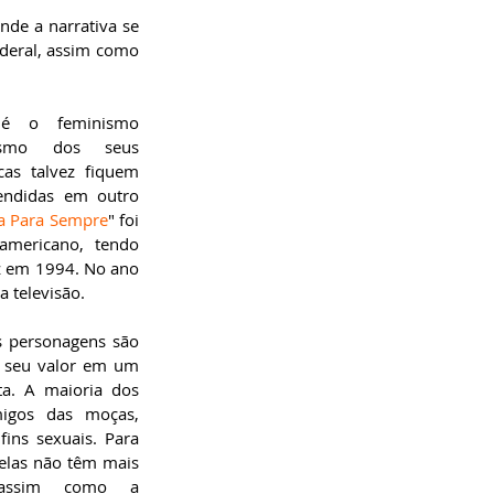
de a narrativa se 
deral, assim como 
é o feminismo 
smo dos seus 
cas talvez fiquem 
ndidas em outro 
a Para Sempre
" foi 
mericano, tendo 
z em 1994. No ano 
 televisão.
is personagens são 
 seu valor em um 
a. A maioria dos 
igos das moças, 
ins sexuais. Para 
elas não têm mais 
(assim como a 