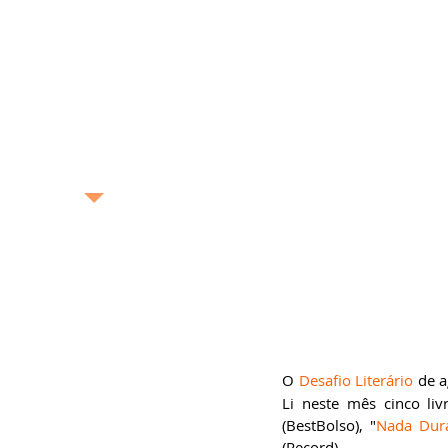
exposição, pintura,
gastronomia, turismo
etc. –, o Blog Bonas
Histórias analisa de
maneira profunda e
completa as boas
histórias contadas no
Brasil e no mundo.
bonashistorias.com.br
Ricardo Bonacorci
Nascido na cidade de São
Paulo, Ricardo Bonacorci
tem 44 anos e mora com
um pé em Buenos Aires e
outro na capital paulista.
Atuando como editor de
livros, escritor
O 
Desafio Literário
 de a
(ghostwriter), redator
publicitário, produtor de
Li neste mês cinco liv
conteúdo, crítico literário
(BestBolso), "
Nada Dur
e cultural e pesquisador
acadêmico, Ricardo é
(Record).