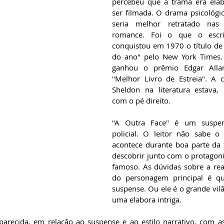
percebeu que a trama era elab
ser filmada. O drama psicológic
seria melhor retratado nas
romance. Foi o que o escrit
conquistou em 1970 o título de
do ano" pelo New York Times. 
ganhou o prêmio Edgar Alla
"Melhor Livro de Estreia". A c
Sheldon na literatura estava, p
com o pé direito.
"A Outra Face" é um suspens
policial. O leitor não sabe o 
acontece durante boa parte da 
descobrir junto com o protagonis
famoso. As dúvidas sobre a rea
do personagem principal é q
suspense. Ou ele é o grande vilã
uma elabora intriga.
arecida, em relação ao suspense e ao estilo narrativo, com as h