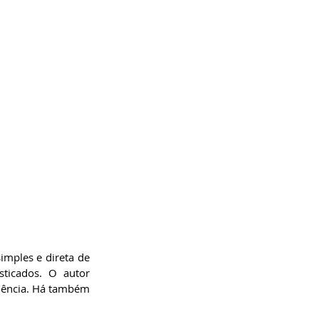
mples e direta de 
ticados. O autor 
lência. Há também 