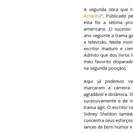
A segunda obra que li
Amanhã
". Publicado p
esta foi a sétima pro
americano. O sucesso d
ano seguinte a trama g
a televisão. Neste mo
escritor maduro e cient
Admito que dos livros li
meu favorito disparado 
na segunda posição).
Aqui já podemos ver 
marcaram a carreira 
agradável e dinâmica. 
sucessivamente e de m
trama ágil. O escritor 
Sidney Sheldon também 
concentra seus esforços
lances de bom humor e s