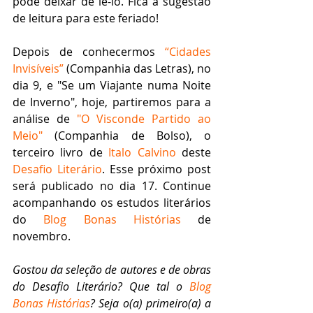
pode deixar de lê-lo. Fica a sugestão 
de leitura para este feriado!
Depois de conhecermos 
“Cidades 
Invisíveis”
 (Companhia das Letras), no 
dia 9, e "Se um Viajante numa Noite 
de Inverno", hoje, partiremos para a 
análise de 
"O Visconde Partido ao 
Meio"
 (Companhia de Bolso), o 
terceiro livro de 
Italo Calvino
 deste 
Desafio Literário
. Esse próximo post 
será publicado no dia 17. Continue 
acompanhando os estudos literários 
do 
Blog Bonas Histórias
 de 
novembro.
Gostou da seleção de autores e de obras 
do Desafio Literário? Que tal o 
Blog 
Bonas Histórias
? Seja o(a) primeiro(a) a 