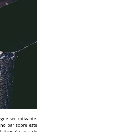
ue ser cativante. 
no bar sobre este 
taliano é capaz de 