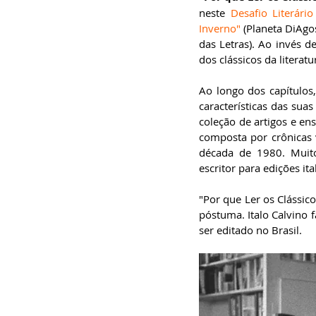
especialista em
neste 
Desafio Literário
Administração de
Empresas, pós-graduado
Inverno"
 (Planeta DiAgos
em Gestão da Inovação,
das Letras). Ao invés d
bacharel em
Comunicação Social,
dos clássicos da literatu
licenciando em Letras-
Português e pós-
graduando em Formação
Ao longo dos capítulos,
de Escritores.
características das suas
coleção de artigos e en
composta por crônicas v
década de 1980. Muito
escritor para edições it
"Por que Ler os Clássico
póstuma. Italo Calvino 
ser editado no Brasil.