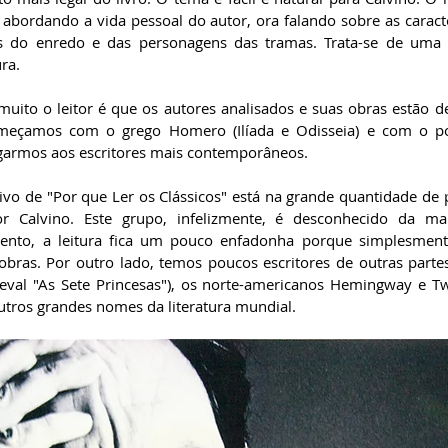
 abordando a vida pessoal do autor, ora falando sobre as caracte
s do enredo e das personagens das tramas. Trata-se de uma a
ra.
uito o leitor é que os autores analisados e suas obras estão d
omeçamos com o grego Homero (Ilíada e Odisseia) e com o poe
garmos aos escritores mais contemporâneos.
ivo de "Por que Ler os Clássicos" está na grande quantidade de p
or Calvino. Este grupo, infelizmente, é desconhecido da maio
mento, a leitura fica um pouco enfadonha porque simplesmen
 obras. Por outro lado, temos poucos escritores de outras part
val "As Sete Princesas"), os norte-americanos Hemingway e Tw
utros grandes nomes da literatura mundial.