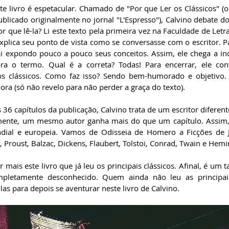
te livro é espetacular. Chamado de "Por que Ler os Clássicos" (o
blicado originalmente no jornal "L'Espresso"), Calvino debate do
r que lê-la? Li este texto pela primeira vez na Faculdade de Letra
xplica seu ponto de vista como se conversasse com o escritor. Pa
vai expondo pouco a pouco seus conceitos. Assim, ele chega a inc
ara o termo. Qual é a correta? Todas! Para encerrar, ele con
os clássicos. Como faz isso? Sendo bem-humorado e objetivo. Su
ra (só não revelo para não perder a graça do texto).  
6 capítulos da publicação, Calvino trata de um escritor diferent
amente, um mesmo autor ganha mais do que um capítulo. Assim,
ndial e europeia. Vamos de Odisseia de Homero a Ficções de J
 Proust, Balzac, Dickens, Flaubert, Tolstoi, Conrad, Twain e Hemi
mais este livro que já leu os principais clássicos. Afinal, é um ta
mpletamente desconhecido. Quem ainda não leu as principais o
las para depois se aventurar neste livro de Calvino.