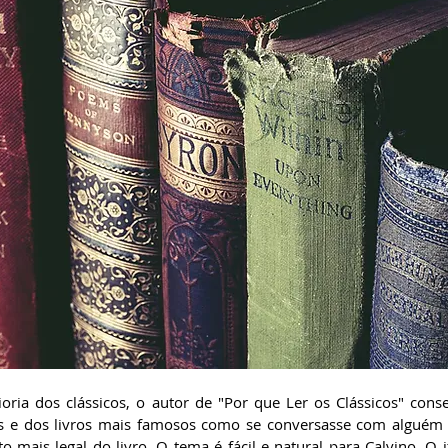
ria dos clássicos, o autor de "Por que Ler os Clássicos" conseg
es e dos livros mais famosos como se conversasse com alguém 
o mais legal do livro. O tema é fácil e natural para Calvino. O i