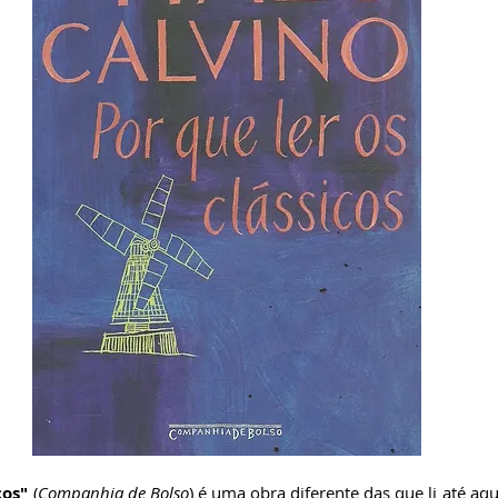
ricardobonacorci@hotmail.com
cos"
 (
Companhia de Bolso
) é uma obra diferente das que li até aqu