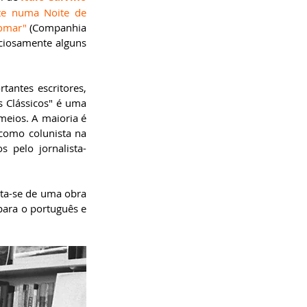
te numa Noite de 
omar"
 (Companhia 
ciosamente alguns 
antes escritores, 
s Clássicos" é uma 
eios. A maioria é 
como colunista na 
 pelo jornalista-
ata-se de uma obra 
ara o português e 