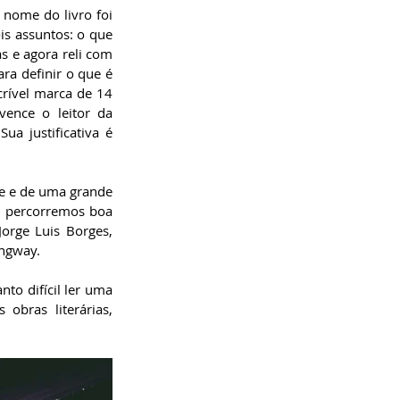
 nome do livro foi 
is assuntos: o que 
s e agora reli com 
ra definir o que é 
rível marca de 14 
vence o leitor da 
a justificativa é 
e e de uma grande 
 percorremos boa 
orge Luis Borges, 
ngway.  
nto difícil ler uma 
bras literárias, 