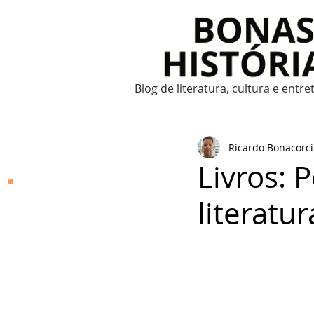
Blog de literatura, cultura e entr
Ricardo Bonacorci
Livros: 
Bonas Histórias
literatur
O Bonas Histórias é o
blog de literatura,
cultura, arte e
entretenimento criado
por Ricardo Bonacorci
em 2014. Com um
conteúdo multicultural
– literatura, cinema,
música, dança, teatro,