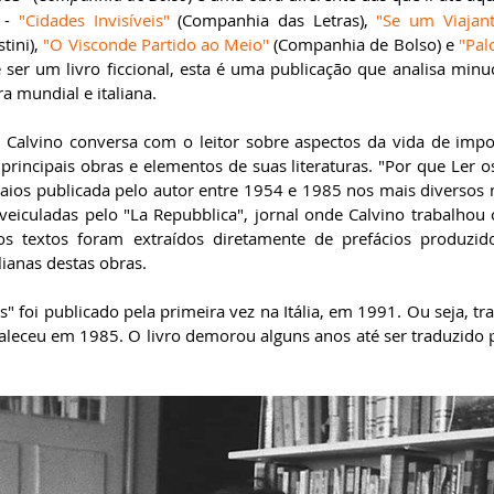
 - 
"Cidades Invisíveis"
 (Companhia das Letras), 
"Se um Viajan
tini), 
"O Visconde Partido ao Meio"
 (Companhia de Bolso) e 
"Pal
e ser um livro ficcional, esta é uma publicação que analisa minu
ra mundial e italiana.
 Calvino conversa com o leitor sobre aspectos da vida de import
 principais obras e elementos de suas literaturas. "Por que Ler o
saios publicada pelo autor entre 1954 e 1985 nos mais diversos m
eiculadas pelo "La Repubblica", jornal onde Calvino trabalhou 
s textos foram extraídos diretamente de prefácios produzidos
alianas destas obras.
s" foi publicado pela primeira vez na Itália, em 1991. Ou seja, tr
faleceu em 1985. O livro demorou alguns anos até ser traduzido p