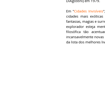
DiAgostini) em 1979.
Em "
Cidades Invisíveis
"
cidades mais exóticas 
fantasias, magias e surr
explorador esteja men
filosófica tão acent
incansavelmente novas h
da lista dos melhores li