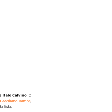
e 
Italo Calvino
. O 
Graciliano Ramos
, 
a lista.