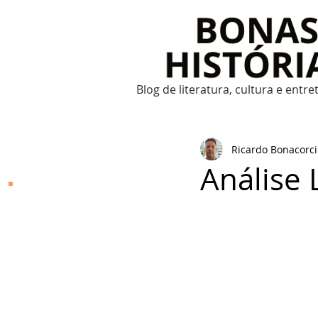
Blog de literatura, cultura e entr
Ricardo Bonacorci
Análise L
Bonas Histórias
O Bonas Histórias é o
blog de literatura,
cultura, arte e
entretenimento criado
por Ricardo Bonacorci
em 2014. Com um
conteúdo multicultural
– literatura, cinema,
música, dança, teatro,