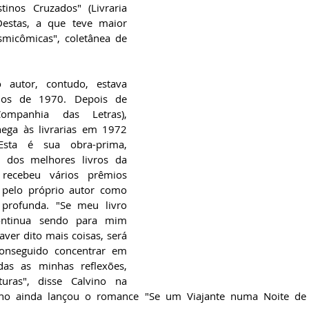
inos Cruzados" (Livraria 
estas, a que teve maior 
smicômicas", coletânea de 
autor, contudo, estava 
nos de 1970. Depois de 
Companhia das Letras), 
ega às livrarias em 1972 
 Esta é sua obra-prima, 
dos melhores livros da 
 recebeu vários prêmios 
a pelo próprio autor como 
profunda. "Se meu livro 
continua sendo para mim 
er dito mais coisas, será 
onseguido concentrar em 
as as minhas reflexões, 
turas", disse Calvino na 
no ainda lançou o romance "Se um Viajante numa Noite de I