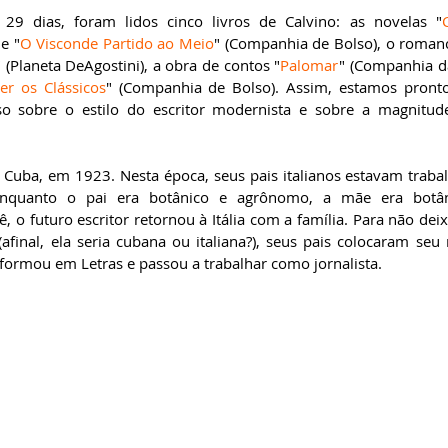
29 dias, foram lidos cinco livros de Calvino: as novelas "
e "
O Visconde Partido ao Meio
" (Companhia de Bolso), o roman
" (Planeta DeAgostini), a obra de contos "
Palomar
" (Companhia das
er os Clássicos
" (Companhia de Bolso). Assim, estamos pronto
so sobre o estilo do escritor modernista e sobre a magnitude
m Cuba, em 1923. Nesta época, seus pais italianos estavam trab
Enquanto o pai era botânico e agrônomo, a mãe era botâni
ê, o futuro escritor retornou à Itália com a família. Para não dei
(afinal, ela seria cubana ou italiana?), seus pais colocaram seu
e formou em Letras e passou a trabalhar como jornalista.