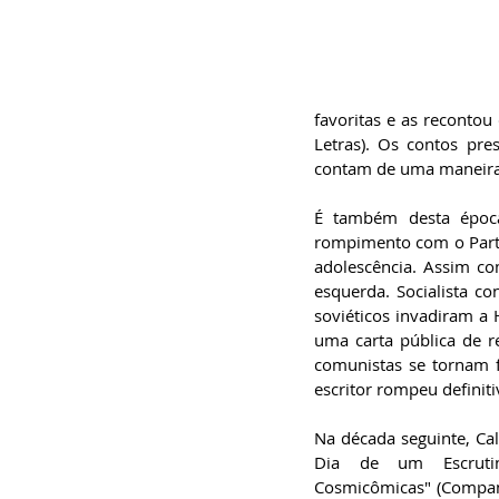
favoritas e as recontou
Letras). Os contos pre
contam de uma maneira p
É também desta época
rompimento com o Partid
adolescência. Assim com
esquerda. Socialista co
soviéticos invadiram a H
uma carta pública de re
comunistas se tornam f
escritor rompeu defini
Na década seguinte, Cal
Dia de um Escrutin
Cosmicômicas" (Companh