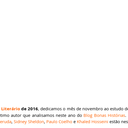
ricardobonacorci@hotmail.com
 Literário
 de 2016
, dedicamos o mês de novembro ao estudo d
 sétimo autor que analisamos neste ano do 
Blog Bonas Histórias
. 
Neruda
, 
Sidney Sheldon
, 
Paulo Coelho
 e 
Khaled Hosseini
 estão nest