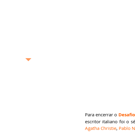
exposição, pintura,
gastronomia, turismo
etc. –, o Blog Bonas
Histórias analisa de
maneira profunda e
completa as boas
histórias contadas no
Brasil e no mundo.
bonashistorias.com.br
Ricardo Bonacorci
Nascido na cidade de São
Paulo, Ricardo Bonacorci
tem 44 anos e mora com
um pé em Buenos Aires e
outro na capital paulista.
Atuando como editor de
livros, escritor
Para encerrar o 
Desafio
(ghostwriter), redator
publicitário, produtor de
escritor italiano foi o
conteúdo, crítico literário
Agatha Christie
, 
Pablo 
e cultural e pesquisador
acadêmico, Ricardo é