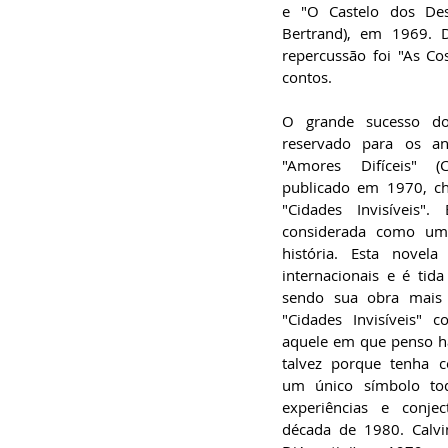
e "O Castelo dos Dest
Bertrand), em 1969. D
repercussão foi "As Co
contos.
O grande sucesso do 
reservado para os a
"Amores Difíceis" (
publicado em 1970, ch
"Cidades Invisíveis".
considerada como um 
história. Esta novela
internacionais e é tid
sendo sua obra mais 
"Cidades Invisíveis" 
aquele em que penso hav
talvez porque tenha c
um único símbolo tod
experiências e conjec
década de 1980. Calvi