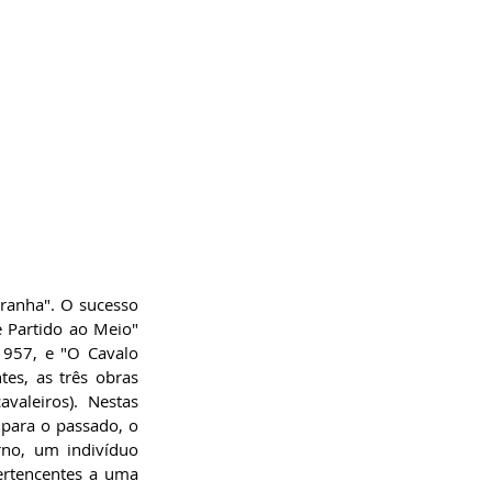
ranha". O sucesso 
 Partido ao Meio" 
957, e "O Cavalo 
es, as três obras 
aleiros). Nestas 
 para o passado, o 
no, um indivíduo 
ertencentes a uma 