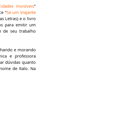
Cidades Invisíveis
" 
ce "
Se um Viajante 
 Letras) e o livro 
s para emitir um 
 de seu trabalho 
alhando e morando 
ca e professora 
xar dúvidas quanto 
 nome de Italo. Na 