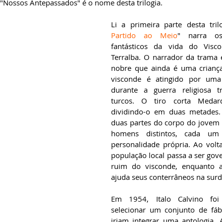
 "Nossos Antepassados" é o nome desta trilogia.
Li a primeira parte desta trilo
Partido ao Meio
" narra os
fantásticos da vida do Visc
Terralba. O narrador da trama 
nobre que ainda é uma criança.
visconde é atingido por uma
durante a guerra religiosa t
turcos. O tiro corta Medardo
dividindo-o em duas metades. I
duas partes do corpo do jovem 
homens distintos, cada um
personalidade própria. Ao voltar
população local passa a ser gove
ruim do visconde, enquanto a
ajuda seus conterrâneos na surd
Em 1954, Italo Calvino foi
selecionar um conjunto de fábu
iriam integrar uma antologia. A