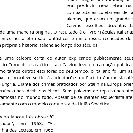
era produzir uma obra naci
comparada às coletâneas de fáb
alemãs, que eram um grande s
Calvino escolheu duzentas fá
 de uma maneira original. O resultado é o livro "Fábulas Italian
sentes nesta obra são fantásticos e misteriosos, recheados d
rópria a história italiana ao longo dos séculos.
 uma célebre carta do autor explicando publicamente seus
o Comunista soviético. Italo Calvino teve uma atuação política 
o tantos outros escritores do seu tempo, o italiano foi um ass
nvicto, manteve-se fiel às orientações do Partido Comunista at
ungria. Diante dos crimes praticados por Stalin na Europa orient
núncia aos ideais soviéticos. Suas palavras de repulsa aos ato
amosas no mundo todo. Apesar de se manter esquerdista até o 
tivamente com o modelo comunista da União Soviética.
vino lançou três obras: "O 
ador", em 1963, "As 
ia das Letras), em 1965, 