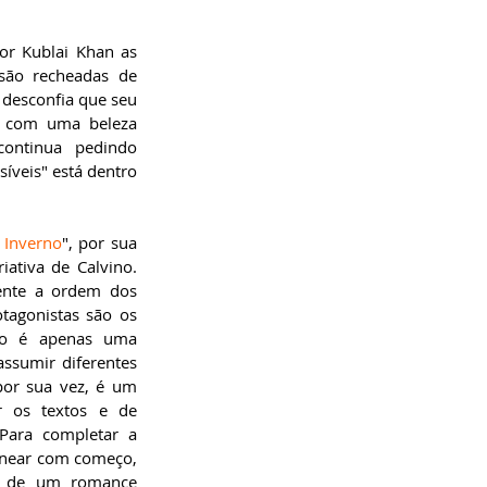
r Kublai Khan as 
são recheadas de 
 desconfia que seu 
e com uma beleza 
ontinua pedindo 
veis" está dentro 
 Inverno
", por sua 
iativa de Calvino. 
mente a ordem dos 
agonistas são os 
ão é apenas uma 
ssumir diferentes 
por sua vez, é um 
r os textos e de 
 Para completar a 
inear com começo, 
e de um romance 