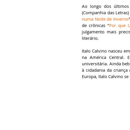
especialista em
Ao longo dos últimos 
Administração de
Empresas, pós-graduado
(Companhia das Letras) 
em Gestão da Inovação,
numa Noite de Inverno
bacharel em
Comunicação Social,
de crônicas "
Por que L
licenciando em Letras-
Português e pós-
julgamento mais preci
graduando em Formação
literário.
de Escritores.
Italo Calvino nasceu e
na América Central. 
universitária. Ainda beb
à cidadania da criança 
Europa, Italo Calvino s