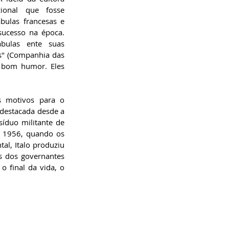
onal que fosse 
ulas francesas e 
ucesso na época. 
bulas ente suas 
as" (Companhia das 
e bom humor. Eles 
 motivos para o 
destacada desde a 
íduo militante de 
é 1956, quando os 
al, Italo produziu 
s dos governantes 
final da vida, o 