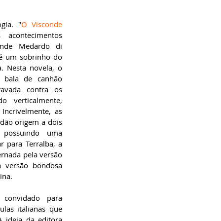
gia. "
O Visconde 
 acontecimentos 
onde Medardo di 
é um sobrinho do 
 Nesta novela, o 
 bala de canhão 
ravada contra os 
 verticalmente, 
ncrivelmente, as 
dão origem a dois 
 possuindo uma 
 para Terralba, a 
rnada pela versão 
 versão bondosa 
ina.
 convidado para 
las italianas que 
 ideia da editora 