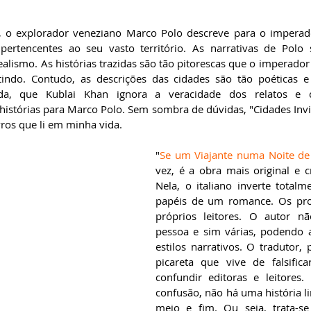
, o explorador veneziano Marco Polo descreve para o imperado
pertencentes ao seu vasto território. As narrativas de Polo 
ealismo. As histórias trazidas são tão pitorescas que o imperador
tindo. Contudo, as descrições das cidades são tão poéticas 
uada, que Kublai Khan ignora a veracidade dos relatos e c
istórias para Marco Polo. Sem sombra de dúvidas, "Cidades Invisí
vros que li em minha vida.
"
Se um Viajante numa Noite de
vez, é a obra mais original e cr
Nela, o italiano inverte total
papéis de um romance. Os prot
próprios leitores. O autor n
pessoa e sim várias, podendo a
estilos narrativos. O tradutor, 
picareta que vive de falsifica
confundir editoras e leitores.
confusão, não há uma história l
meio e fim. Ou seja, trata-s