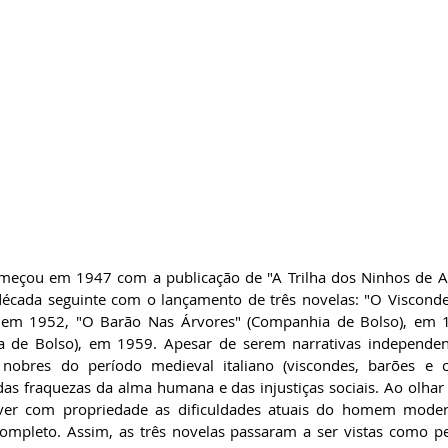
 começou em 1947 com a publicação de "A Trilha dos Ninhos de A
década seguinte com o lançamento de três novelas: "O Visconde
 em 1952, "O Barão Nas Árvores" (Companhia de Bolso), em 1
a de Bolso), em 1959. Apesar de serem narrativas independent
obres do período medieval italiano (viscondes, barões e cav
 das fraquezas da alma humana e das injustiças sociais. Ao olhar
ver com propriedade as dificuldades atuais do homem moder
ncompleto. Assim, as três novelas passaram a ser vistas como p