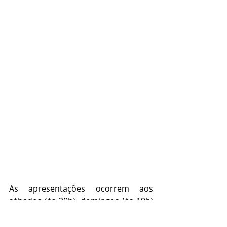
As apresentações ocorrem aos 
sábados (às 20h), domingos (às 19h) 
e segundas-feiras (às 20h). O valor do 
ingresso é de R$ 20,00. Como o 