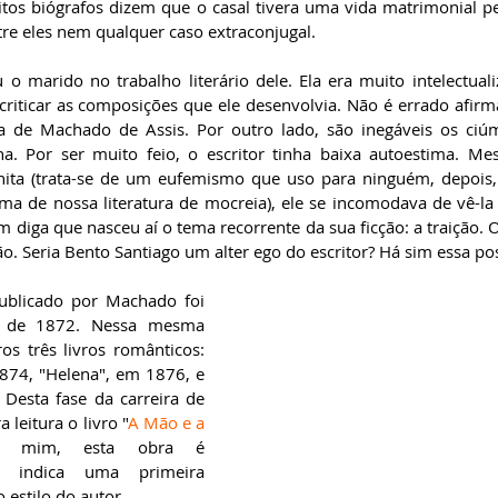
os biógrafos dizem que o casal tivera uma vida matrimonial per
re eles nem qualquer caso extraconjugal.
o marido no trabalho literário dele. Ela era muito intelectualiz
criticar as composições que ele desenvolvia. Não é errado afirma
ria de Machado de Assis. Por outro lado, são inegáveis os ci
a. Por ser muito feio, o escritor tinha baixa autoestima. Me
ta (trata-se de um eufemismo que uso para ninguém, depois, 
a de nossa literatura de mocreia), ele se incomodava de vê-l
diga que nasceu aí o tema recorrente da sua ficção: a traição. O
ção. Seria Bento Santiago um alter ego do escritor? Há sim essa pos
blicado por Machado foi 
do de 1872. Nessa mesma 
os três livros românticos: 
874, "Helena", em 1876, e 
 Desta fase da carreira de 
 leitura o livro "
A Mão e a 
ra mim, esta obra é 
is indica uma primeira 
 estilo do autor.