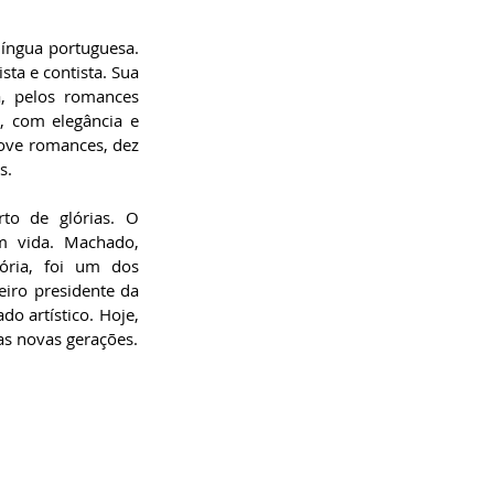
íngua portuguesa. 
ta e contista. Sua 
, pelos romances 
o, com elegância e 
ove romances, dez 
.  
o de glórias. O 
m vida. Machado, 
ria, foi um dos 
iro presidente da 
o artístico. Hoje, 
das novas gerações.