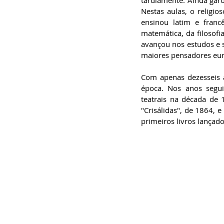
tardiamente. Ainda garo
Nestas aulas, o religio
ensinou latim e franc
matemática, da filosofi
avançou nos estudos e s
maiores pensadores eur
Com apenas dezesseis a
época. Nos anos segui
teatrais na década de 
"Crisálidas", de 1864, 
primeiros livros lançado