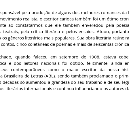
esponsável pela produção de alguns dos melhores romances da l
movimento realista, o escritor carioca também foi um ótimo cronis
idente ao constatarmos que ele também enveredou pela poesia
teatrais, pela crítica literária e pelos ensaios. Atuou, portant
os gêneros literários mais populares. Sua obra literária reúne n
 contos, cinco coletâneas de poemas e mais de seiscentas crônicas
ado, quando faleceu em setembro de 1908, estava cobert
ica e dos leitores nacionais foi obtido, felizmente, ainda e
 seus contemporâneos como o maior escritor da nossa histó
 Brasileira de Letras (ABL), sendo também proclamado o prime
as décadas só aumentou a grandeza do seu trabalho e de seu legad
cos literários internacionais e continua influenciando os autores 