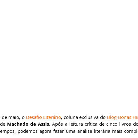
ricardobonacorci@hotmail.com
 de maio, o 
Desafio Literário
, coluna exclusiva do 
Blog Bonas His
 de 
Machado de Assis
. Após a leitura crítica de cinco livros do
 tempos, podemos agora fazer uma análise literária mais compl