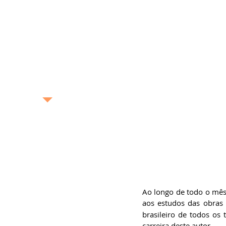
exposição, pintura,
gastronomia, turismo
etc. –, o Blog Bonas
Histórias analisa de
maneira profunda e
completa as boas
histórias contadas no
Brasil e no mundo.
bonashistorias.com.br
Ricardo Bonacorci
Nascido na cidade de São
Paulo, Ricardo Bonacorci
tem 44 anos e mora com
um pé em Buenos Aires e
outro na capital paulista.
Atuando como editor de
livros, escritor
Ao longo de todo o mês
(ghostwriter), redator
publicitário, produtor de
aos estudos das obras
conteúdo, crítico literário
brasileiro de todos os
e cultural e pesquisador
acadêmico, Ricardo é
carreira deste autor.   