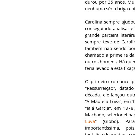
durou por 35 anos. Muit
nenhuma séria briga ent
Carolina sempre ajudou 
conseguindo analisar e 
grande parceira literá
sempre teve de Carolin
também não sendo boni
chamado a primeira dam
outros homens. Há quem 
teria levado a esta fixa
O primeiro romance pu
"Ressurreição", data
década, ele lançou outr
"A Mão e a Luva", em 1
"Iaiá Garcia", em 1878.
Machado, selecionei para
Luva
" (Globo). Pa
importantíssima, po
tentativa de mudança no