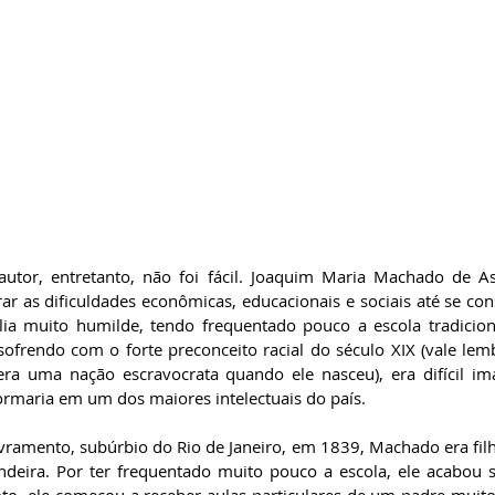
utor, entretanto, não foi fácil. Joaquim Maria Machado de As
r as dificuldades econômicas, educacionais e sociais até se cons
ília muito humilde, tendo frequentado pouco a escola tradicion
sofrendo com o forte preconceito racial do século XIX (vale le
era uma nação escravocrata quando ele nasceu), era difícil im
ormaria em um dos maiores intelectuais do país.
ramento, subúrbio do Rio de Janeiro, em 1839, Machado era filh
deira. Por ter frequentado muito pouco a escola, ele acabou s