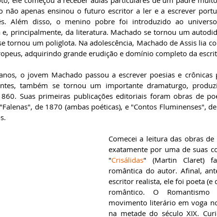
to, ele começou a receber aulas particulares de um padre muito 
so não apenas ensinou o futuro escritor a ler e a escrever port
ês. Além disso, o menino pobre foi introduzido ao universo 
a e, principalmente, da literatura. Machado se tornou um autodid
e tornou um poliglota. Na adolescência, Machado de Assis lia c
opeus, adquirindo grande erudição e domínio completo da escrit
nos, o jovem Machado passou a escrever poesias e crônicas pa
ntes, também se tornou um importante dramaturgo, produzi
1860. Suas primeiras publicações editoriais foram obras de poe
e "Falenas", de 1870 (ambas poéticas), e "Contos Fluminenses", d
s.
Comecei a leitura das obras de
exatamente por uma de suas col
"
Crisálidas
" (Martin Claret) f
romântica do autor. Afinal, ant
escritor realista, ele foi poeta (e
romântico. O Romantismo e
movimento literário em voga no
na metade do século XIX. Curi