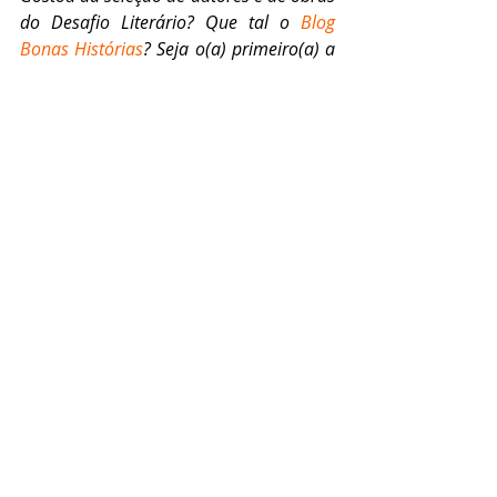
do Desafio Literário? Que tal o 
Blog 
Bonas Histórias
? Seja o(a) primeiro(a) a 
deixar um comentário aqui. Para saber 
mais sobre as Análises Literárias do 
blog, clique em 
Desafio Literário
. E não 
deixe de curtir 
a página do Bonas 
Histórias no Facebook
.
Desafio Literário
Livros