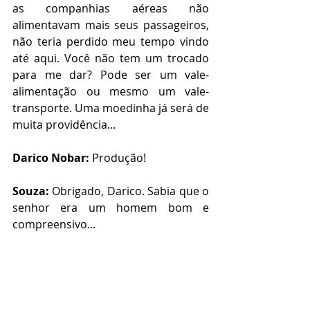
as companhias aéreas não 
alimentavam mais seus passageiros, 
não teria perdido meu tempo vindo 
até aqui. Você não tem um trocado 
para me dar? Pode ser um vale-
alimentação ou mesmo um vale-
transporte. Uma moedinha já será de 
muita providência...
Darico Nobar:
 Produção!
Souza:
 Obrigado, Darico. Sabia que o 
senhor era um homem bom e 
compreensivo...
Darico Nobar:
 Produção! Por favor, 
tire este mendigo do meu auditório.
------------------------------