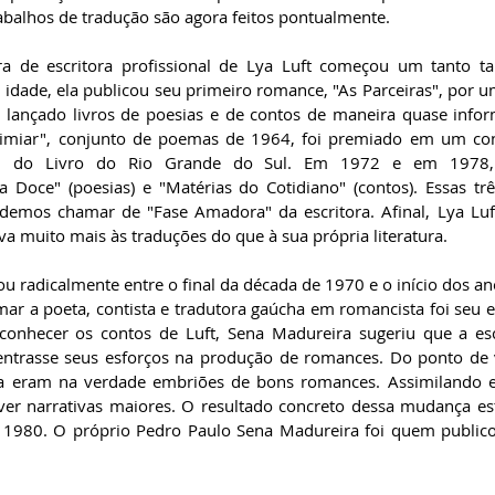
rabalhos de tradução são agora feitos pontualmente.
ra de escritora profissional de Lya Luft começou um tanto ta
 idade, ela publicou seu primeiro romance, "As Parceiras", por u
a lançado livros de poesias e de contos de maneira quase info
 Limiar", conjunto de poemas de 1964, foi premiado em um con
ual do Livro do Rio Grande do Sul. Em 1972 e em 1978, 
a Doce" (poesias) e "Matérias do Cotidiano" (contos). Essas trê
emos chamar de "Fase Amadora" da escritora. Afinal, Lya Luft
a muito mais às traduções do que à sua própria literatura.   
ou radicalmente entre o final da década de 1970 e o início dos a
mar a poeta, contista e tradutora gaúcha em romancista foi seu e
onhecer os contos de Luft, Sena Madureira sugeriu que a escr
entrasse seus esforços na produção de romances. Do ponto de vi
ya eram na verdade embriões de bons romances. Assimilando es
ver narrativas maiores. O resultado concreto dessa mudança est
 1980. O próprio Pedro Paulo Sena Madureira foi quem publico