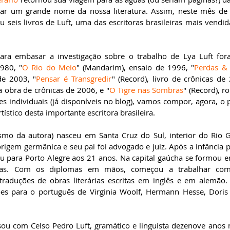
gar um grande nome da nossa literatura. Assim, neste mês de
 seis livros de Luft, uma das escritoras brasileiras mais vendid
para embasar a investigação sobre o trabalho de Lya Luft for
980, "
O Rio do Meio
" (Mandarim), ensaio de 1996, "
Perdas &
de 2003, "
Pensar é Transgredir
" (Record), livro de crônicas de
ra obra de crônicas de 2006, e "
O Tigre nas Sombras
" (Record), 
ses individuais (já disponíveis no blog), vamos compor, agora, o
rtístico desta importante escritora brasileira.   
smo da autora) nasceu em Santa Cruz do Sul, interior do Rio 
origem germânica e seu pai foi advogado e juiz. Após a infância 
u para Porto Alegre aos 21 anos. Na capital gaúcha se formou 
cas. Com os diplomas em mãos, começou a trabalhar como
traduções de obras literárias escritas em inglês e em alemão. 
es para o português de Virginia Woolf, Hermann Hesse, Doris 
sou com Celso Pedro Luft, gramático e linguista dezenove anos 