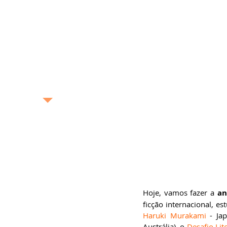
exposição, pintura,
gastronomia, turismo
etc. –, o Blog Bonas
Histórias analisa de
maneira profunda e
completa as boas
histórias contadas no
Brasil e no mundo.
bonashistorias.com.br
Ricardo Bonacorci
Nascido na cidade de São
Paulo, Ricardo Bonacorci
tem 44 anos e mora com
um pé em Buenos Aires e
outro na capital paulista.
Atuando como editor de
livros, escritor
Hoje, vamos fazer a 
an
(ghostwriter), redator
publicitário, produtor de
ficção internacional, 
conteúdo, crítico literário
Haruki Murakami
 - Ja
e cultural e pesquisador
acadêmico, Ricardo é
Austrália), o 
Desafio Lit