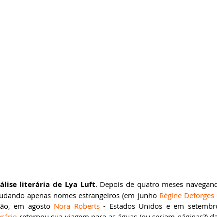
ricardobonacorci@hotmail.com
álise literária de Lya Luft
. Depois de quatro meses navegand
estudando apenas nomes estrangeiros (em junho 
Régine Deforges
pão, em agosto 
Nora Roberts
 - Estados Unidos e em setembr
erário
 retornou sua viagem para as águas (ou seriam páginas?) da