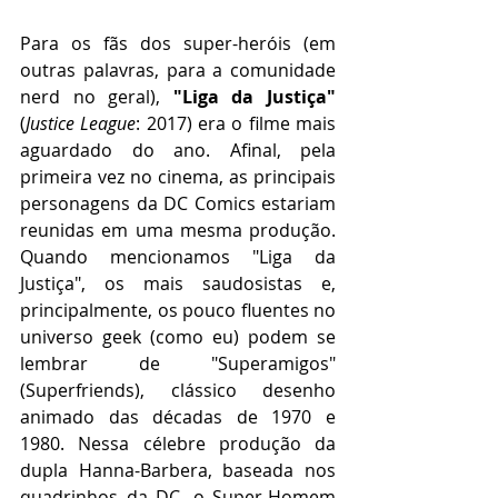
Para os fãs dos super-heróis (em 
outras palavras, para a comunidade 
nerd no geral), 
"Liga da Justiça"
(
Justice League
: 2017) era o filme mais 
aguardado do ano. Afinal, pela 
primeira vez no cinema, as principais 
personagens da DC Comics estariam 
reunidas em uma mesma produção. 
Quando mencionamos "Liga da 
Justiça", os mais saudosistas e, 
principalmente, os pouco fluentes no 
universo geek (como eu) podem se 
lembrar de "Superamigos" 
(Superfriends), clássico desenho 
animado das décadas de 1970 e 
1980. Nessa célebre produção da 
dupla Hanna-Barbera, baseada nos 
quadrinhos da DC, o Super-Homem 