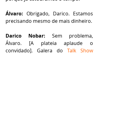
Álvaro:
 Obrigado, Darico. Estamos 
precisando mesmo de mais dinheiro.
Darico Nobar:
 Sem problema, 
Álvaro. [A plateia aplaude o 
convidado]. Galera do 
Talk Show 
Literário
, até semana que vem com 
mais uma exclusiva entrevista com as 
principais personagens da literatura 
brasileira. Boa noite!
[A banda encerra a atração tocando 
"Vida de Negro", de Dorival Caymmi].
------------------------------
O Talk Show Literário é o programa de 
televisão fictício que entrevista as mais 