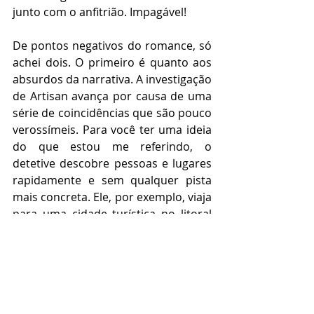
junto com o anfitrião. Impagável!
De pontos negativos do romance, só 
achei dois. O primeiro é quanto aos 
absurdos da narrativa. A investigação 
de Artisan avança por causa de uma 
série de coincidências que são pouco 
verossímeis. Para você ter uma ideia 
do que estou me referindo, o 
detetive descobre pessoas e lugares 
rapidamente e sem qualquer pista 
mais concreta. Ele, por exemplo, viaja 
para uma cidade turística no litoral 
norte-americano procurando uma 
mulher que ele não sabe o nome. Em 
apenas duas conversas (com o 
taxista e com o recepcionista do 
hotel), pronto, ele descobriu a 