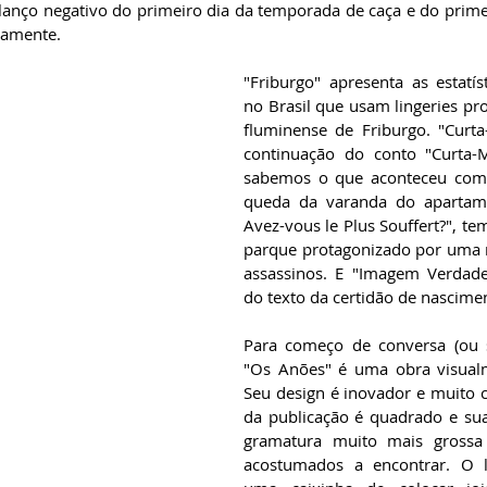
anço negativo do primeiro dia da temporada de caça e do primeir
vamente.
"Friburgo" apresenta as estatís
no Brasil que usam lingeries pro
fluminense de Friburgo. "Curta
continuação do conto "Curta-M
sabemos o que aconteceu com 
queda da varanda do apartam
Avez-vous le Plus Souffert?", te
parque protagonizado por uma m
assassinos. E "Imagem Verdadei
do texto da certidão de nascime
Para começo de conversa (ou se
"Os Anões" é uma obra visualm
Seu design é inovador e muito c
da publicação é quadrado e sua
gramatura muito mais grossa
acostumados a encontrar. O l