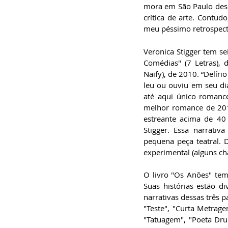
especialista em
mora em São Paulo desde
Administração de
crítica de arte. Contud
Empresas, pós-graduado
em Gestão da Inovação,
meu péssimo retrospecto
bacharel em
Comunicação Social,
licenciando em Letras-
Veronica Stigger tem se
Português e pós-
graduando em Formação
Comédias" (7 Letras), 
de Escritores.
Naify), de 2010. “Delíri
leu ou ouviu em seu dia
até aqui único romance
melhor romance de 201
estreante acima de 40 
Stigger. Essa narrativ
pequena peça teatral. 
experimental (alguns c
O livro "Os Anões" tem
Suas histórias estão di
narrativas dessas três p
"Teste", "Curta Metrage
"Tatuagem", "Poeta Drum