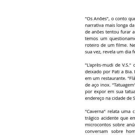
"Os Anões", o conto que
narrativa mais longa da 
de anões tentou furar a 
temos um questioname
roteiro de um filme. Ne
sua vez, revela um dia 
"L'après-mudi de V.S."
deixado por Pati a Bia.
em um restaurante. "Flá
de aço inox. "Tatuagem"
por expor em sua tatua
endereço na cidade de S
"Caverna" relata uma c
trágico acidente que e
microcontos sobre anún
conversam sobre homic