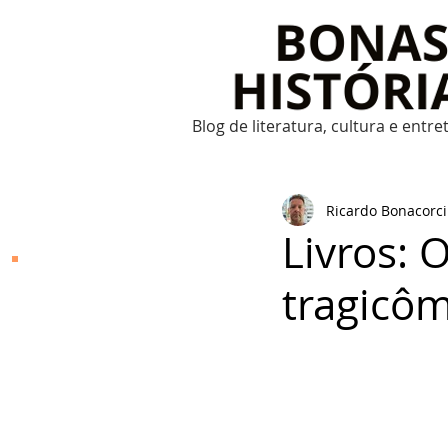
Blog de literatura, cultura e entr
Ricardo Bonacorci
Livros: 
Bonas Histórias
tragicôm
O Bonas Histórias é o
blog de literatura,
cultura, arte e
entretenimento criado
por Ricardo Bonacorci
em 2014. Com um
conteúdo multicultural
– literatura, cinema,
música, dança, teatro,