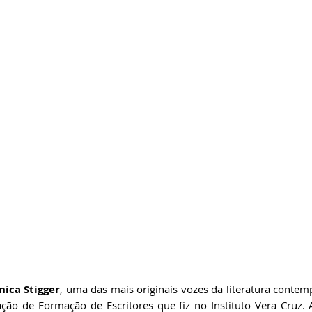
ricardobonacorci@hotmail.com
nica Stigger
, uma das mais originais vozes da literatura contemp
ão de Formação de Escritores que fiz no Instituto Vera Cruz. A