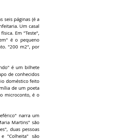
seis páginas (é a 
feitaria. Um casal 
ísica. Em "Teste", 
em" é o pequeno 
to. "200 m2", por 
ndo" é um bilhete 
upo de conhecidos 
o doméstico feito 
mília de um poeta 
o microconto, é o 
eférico" narra um 
aria Martins" são 
s", duas pessoas 
e "Colheita" são 