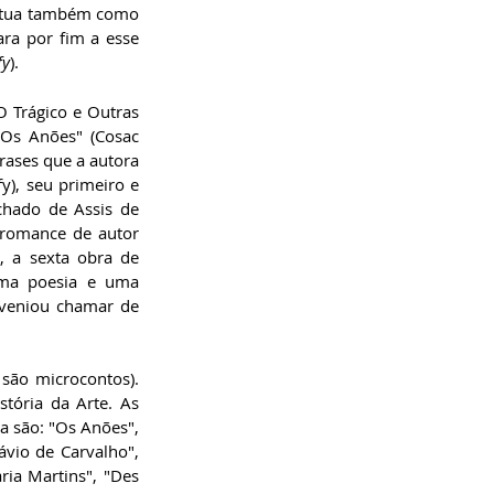
 atua também como 
ra por fim a esse 
fy
).
O Trágico e Outras 
"Os Anões" (Cosac 
rases que a autora 
), seu primeiro e 
hado de Assis de 
romance de autor 
, a sexta obra de 
 uma poesia e uma 
nveniou chamar de 
são microcontos). 
stória da Arte. As 
a são: "Os Anões", 
ávio de Carvalho", 
ia Martins", "Des 