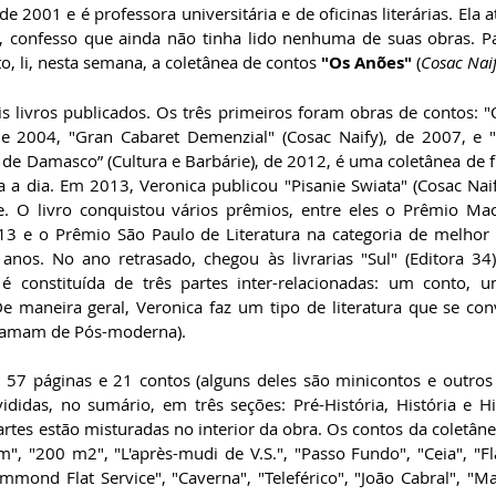
 2001 e é professora universitária e de oficinas literárias. Ela
o, confesso que ainda não tinha lido nenhuma de suas obras. Pa
, li, nesta semana, a coletânea de contos 
"Os Anões"
 (
Cosac Nai
is livros publicados. Os três primeiros foram obras de contos: "
de 2004, "Gran Cabaret Demenzial" (Cosac Naify), de 2007, e 
o de Damasco” (Cultura e Barbárie), de 2012, é uma coletânea de f
 a dia. Em 2013, Veronica publicou "Pisanie Swiata" (Cosac Naify
. O livro conquistou vários prêmios, entre eles o Prêmio Mac
3 e o Prêmio São Paulo de Literatura na categoria de melhor 
anos. No ano retrasado, chegou às livrarias "Sul" (Editora 34)
a é constituída de três partes inter-relacionadas: um conto,
De maneira geral, Veronica faz um tipo de literatura que se co
hamam de Pós-moderna). 
 57 páginas e 21 contos (alguns deles são minicontos e outros 
vididas, no sumário, em três seções: Pré-História, História e Hi
artes estão misturadas no interior da obra. Os contos da coletâne
m", "200 m2", "L'après-mudi de V.S.", "Passo Fundo", "Ceia", "Fl
mond Flat Service", "Caverna", "Teleférico", "João Cabral", "Mar