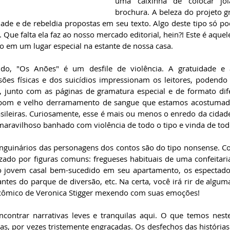
uma caixinha de colocar jo
brochura. A beleza do projeto grá
ade e de rebeldia propostas em seu texto. Algo deste tipo só pode
 Que falta ela faz ao nosso mercado editorial, hein?! Este é aquele
 em um lugar especial na estante de nossa casa.
o, "Os Anões" é um desfile de violência. A gratuidade e 
sões físicas e dos suicídios impressionam os leitores, podendo 
, junto com as páginas de gramatura especial e de formato difer
 bom e velho derramamento de sangue que estamos acostumados
sileiras. Curiosamente, esse é mais ou menos o enredo da cidade 
maravilhoso banhado com violência de todo o tipo e vinda de todo
anguinários das personagens dos contos são do tipo nonsense. C
ado por figuras comuns: fregueses habituais de uma confeitaria
 o jovem casal bem-sucedido em seu apartamento, os espectador
antes do parque de diversão, etc. Na certa, você irá rir de algum
co-cômico de Veronica Stigger mexendo com suas emoções!
ncontrar narrativas leves e tranquilas aqui. O que temos neste
as, por vezes tristemente engraçadas. Os desfechos das história