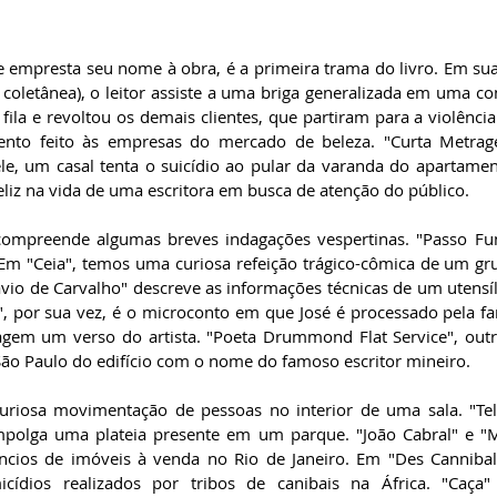
 empresta seu nome à obra, é a primeira trama do livro. Em suas 
coletânea), o leitor assiste a uma briga generalizada em uma con
fila e revoltou os demais clientes, que partiram para a violência f
nto feito às empresas do mercado de beleza. "Curta Metrag
le, um casal tenta o suicídio ao pular da varanda do apartamen
feliz na vida de uma escritora em busca de atenção do público.
 compreende algumas breves indagações vespertinas. "Passo Fu
 Em "Ceia", temos uma curiosa refeição trágico-cômica de um gr
vio de Carvalho" descreve as informações técnicas de um utensíli
, por sua vez, é o microconto em que José é processado pela fa
gem um verso do artista. "Poeta Drummond Flat Service", outr
ão Paulo do edifício com o nome do famoso escritor mineiro.
uriosa movimentação de pessoas no interior de uma sala. "Tel
mpolga uma plateia presente em um parque. "João Cabral" e "M
cios de imóveis à venda no Rio de Janeiro. Em "Des Cannibale
ídios realizados por tribos de canibais na África. "Caça" 