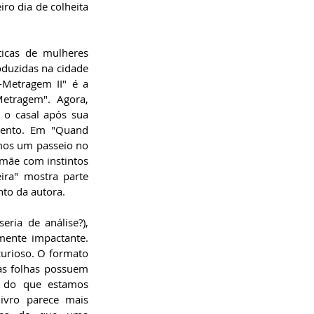
o dia de colheita 
ticas de mulheres 
duzidas na cidade 
-Metragem II" é a 
etragem". Agora, 
o casal após sua 
ento. Em "Quand 
mos um passeio no 
ãe com instintos 
ra" mostra parte 
nto da autora.
ria de análise?), 
ente impactante. 
urioso. O formato 
s folhas possuem 
 do que estamos 
ivro parece mais 