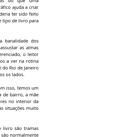
ias do que uma 
fico ajuda a criar 
ria ter sido feito 
 tipo de livro para 
a banalidade dos 
assustar as almas 
enciado, o leitor 
 a ver na rotina 
do Rio de Janeiro 
s os lados.  
om isso, temos um 
 de bairro, a mãe 
es no interior da 
as situações muito 
 livro são tramas 
s são normalmente 