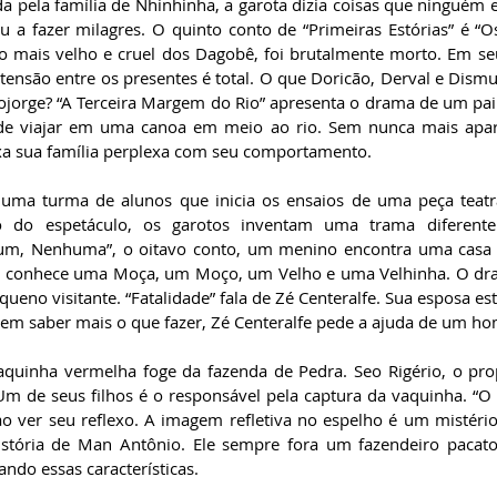
 pela família de Nhinhinha, a garota dizia coisas que ninguém en
 a fazer milagres. O quinto conto de “Primeiras Estórias” é “O
o mais velho e cruel dos Dagobê, foi brutalmente morto. Em seu
 tensão entre os presentes é total. O que Doricão, Derval e Dism
jorge? “A Terceira Margem do Rio” apresenta o drama de um pai d
ide viajar em uma canoa em meio ao rio. Sem nunca mais apa
a sua família perplexa com seu comportamento.
ta uma turma de alunos que inicia os ensaios de uma peça teatr
 do espetáculo, os garotos inventam uma trama diferente
um, Nenhuma”, o oitavo conto, um menino encontra uma casa 
le conhece uma Moça, um Moço, um Velho e uma Velhinha. O dra
eno visitante. “Fatalidade” fala de Zé Centeralfe. Sua esposa es
Sem saber mais o que fazer, Zé Centeralfe pede a ajuda de um h
quinha vermelha foge da fazenda de Pedra. Seo Rigério, o propr
m de seus filhos é o responsável pela captura da vaquinha. “O 
 ver seu reflexo. A imagem refletiva no espelho é um mistério 
stória de Man Antônio. Ele sempre fora um fazendeiro pacato 
ando essas características.