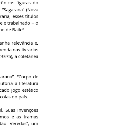
ônicas figuras do 
 “Sagarana” (Nova 
ária, esses títulos 
ele trabalhado – o 
o de Baile”.
ha relevância e, 
nda nas livrarias 
nteira
), a coletânea 
arana”, “Corpo de 
tória à literatura 
cado jogo estético 
colas do país.
. Suas invenções 
smos e as tramas 
tão: Veredas”, um 