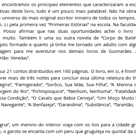
, encontramos os principais elementos que caracterizaram a esc
tivas deste livro, tudo é um pouco mais palatável. Não há obra
 universo do mais original escritor mineiro de todos os tempos. 
 Li pela primeira vez “Primeiras Estórias” na escola. Na faculda
 Posso afirmar que nas duas oportunidades achei o livro difí
ei muito. Também li uma ou outra novela de “Corpo de Baile”.
pós formado e quanto já tinha me tornado um adulto com algun
ragem para me aventurar nos demais livros de Guimarães. A
rtão: Veredas”.
sui 21 contos distribuídos em 160 páginas. O livro, em si, é fininh
i mais de três noites para concluir essa última releitura do tít
gria”, “Famigerado”, “Sorôco, Sua Mãe, Sua Filha”, “A Menina d
rgem do Rio”, “Pirlimpsiquice”, “Nenhum, Nenhuma”, “Fatalidade”
ssa Condição”, “O Cavalo que Bebia Cerveja”, “Um Moço Muito 
Navegante”, “A Benfazeja”, “Darandina”, “Substância”, “Tarantão,
ria”, um menino do interior viaja com os tios para a cidade g
 o garoto se encanta com um peru que gruguleja no quintal da ca