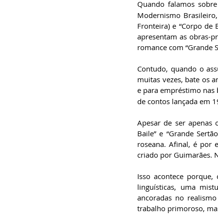
Quando falamos sobre 
especialista em
Administração de
Modernismo Brasileiro,
Empresas, pós-graduado
em Gestão da Inovação,
Fronteira) e “Corpo de Ba
bacharel em
apresentam as obras-pri
Comunicação Social,
licenciando em Letras-
romance com “Grande Ser
Português e pós-
graduando em Formação
de Escritores.
Contudo, quando o assu
muitas vezes, bate os a
e para empréstimo nas b
de contos lançada em 19
Apesar de ser apenas o 
Baile” e “Grande Sertão:
roseana. Afinal, é por 
criado por Guimarães. Nã
Isso acontece porque, 
linguísticas, uma mis
ancoradas no realismo 
trabalho primoroso, mas 