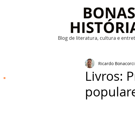
Blog de literatura, cultura e entr
Ricardo Bonacorci
Livros: 
Bonas Histórias
popular
O Bonas Histórias é o
blog de literatura,
cultura, arte e
entretenimento criado
por Ricardo Bonacorci
em 2014. Com um
conteúdo multicultural
– literatura, cinema,
música, dança, teatro,