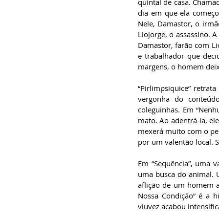
quintal de casa. Chamada
dia em que ela começou
Nele, Damastor, o irmã
Liojorge, o assassino. A
Damastor, farão com Lio
e trabalhador que dec
margens, o homem deix
“Pirlimpsiquice” retra
vergonha do conteúdo
coleguinhas. Em “Nenh
mato. Ao adentrá-la, e
mexerá muito com o pequ
por um valentão local. 
Em “Sequência”, uma va
uma busca do animal. U
aflição de um homem ao
Nossa Condição” é a hi
viuvez acabou intensific