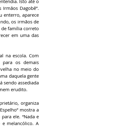
tendia. Isto até o 
s Irmãos Dagobê”. 
 enterro, aparece 
undo, os irmãos de 
e família correto 
recer em uma das 
al na escola. Com 
 para os demais 
velha no meio do 
ma daquela gente 
tá sendo assediada 
omem erudito.
ietário, organiza 
Espelho” mostra a 
para ele. “Nada e 
e melancólico. A 