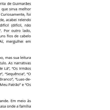
rita de Guimarães 
 que sirva melhor 
Curiosamente, foi 
de, acabei relendo 
cil (difícil, não 
 Por outro lado, 
s fios de cabelo 
í, mergulhei em 
o, mas sua leitura 
ulo. As narrativas 
e Lá”, “Os Irmãos 
, “Sequência”, “O 
Branco”, “Luas-de-
 Meu Patrão” e “Os 
rande. Em meio às 
sa onde a família 