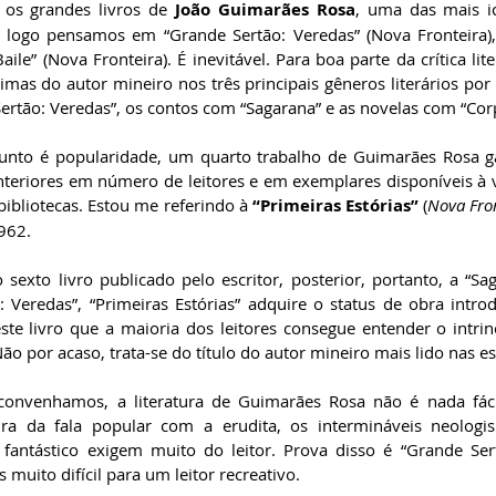
os grandes livros de 
João Guimarães Rosa
, uma das mais ic
 logo pensamos em “Grande Sertão: Veredas” (Nova Fronteira),
ile” (Nova Fronteira). É inevitável. Para boa parte da crítica liter
mas do autor mineiro nos três principais gêneros literários por 
tão: Veredas”, os contos com “Sagarana” e as novelas com “Corp
nto é popularidade, um quarto trabalho de Guimarães Rosa gan
nteriores em número de leitores e em exemplares disponíveis à ve
ibliotecas. Estou me referindo à 
“Primeiras Estórias”
 (
Nova Fro
62.  
sexto livro publicado pelo escritor, posterior, portanto, a “Sag
 Veredas”, “Primeiras Estórias” adquire o status de obra introdu
este livro que a maioria dos leitores consegue entender o intrin
o por acaso, trata-se do título do autor mineiro mais lido nas es
convenhamos, a literatura de Guimarães Rosa não é nada fácil
tura da fala popular com a erudita, os intermináveis neologi
fantástico exigem muito do leitor. Prova disso é “Grande Ser
muito difícil para um leitor recreativo.