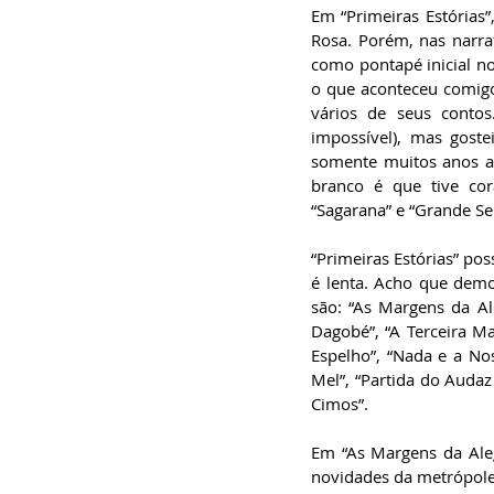
Em “Primeiras Estórias”
Rosa. Porém, nas narra
como pontapé inicial no
o que aconteceu comigo.
vários de seus contos.
impossível), mas gost
somente muitos anos a
branco é que tive co
“Sagarana” e “Grande Se
“Primeiras Estórias” pos
é lenta. Acho que demore
são: “As Margens da Ale
Dagobé”, “A Terceira Ma
Espelho”, “Nada e a No
Mel”, “Partida do Audaz 
Cimos”.  
Em “As Margens da Aleg
novidades da metrópole,