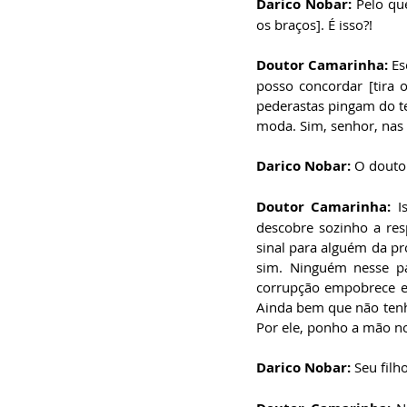
Darico Nobar:
 Pelo qu
os braços]. É isso?!
Doutor Camarinha:
 Es
posso concordar [tira
pederastas pingam do te
moda. Sim, senhor, nas fa
Darico Nobar:
 O douto
Doutor Camarinha:
 I
descobre sozinho a res
sinal para alguém da pr
sim. Ninguém nesse pa
corrupção empobrece e a
Ainda bem que não tenh
Por ele, ponho a mão no
Darico Nobar:
 Seu filh