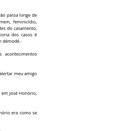
o passa longe de 
m, feminicídio, 
ntes do casamento, 
ria dos casos é 
um démodé.
 acontecimentos 
alertar meu amigo 
, em José Honório, 
ório era como se 