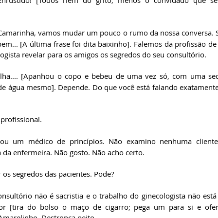
Enrustido! [Todos riem do grito, menos o convidado que se
Camarinha, vamos mudar um pouco o rumo da nossa conversa. S
em... [A última frase foi dita baixinho]. Falemos da profissão d
ogista revelar para os amigos os segredos do seu consultório.
lha.... [Apanhou o copo e bebeu de uma vez só, com uma sede
 de água mesmo]. Depende. Do que você está falando exatamente?
 profissional.
ou um médico de princípios. Não examino nenhuma cliente,
 da enfermeira. Não gosto. Não acho certo.
r os segredos das pacientes. Pode?
onsultório não é sacristia e o trabalho do ginecologista não está
r [tira do bolso o maço de cigarro; pega um para si e ofer
Amarelinho. Destronca peito.