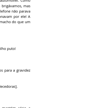
e automóvel. Como 
s brigávamos, mas 
lefone não parava 
navam por ele! A 
e macho do que um 
ilho puto!
s para a gravidez 
ecedoras].