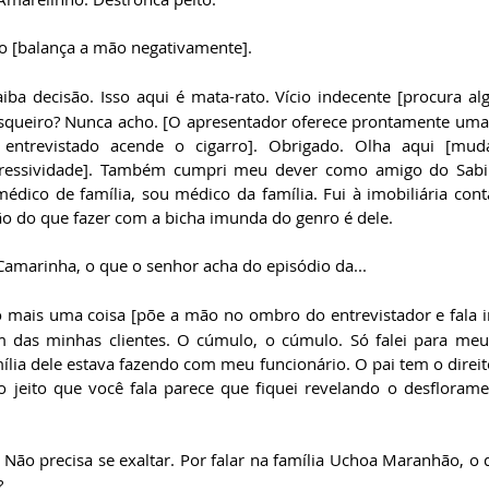
o [balança a mão negativamente].
aiba decisão. Isso aqui é mata-rato. Vício indecente [procura al
squeiro? Nunca acho. [O apresentador oferece prontamente uma c
entrevistado acende o cigarro]. Obrigado. Olha aqui [mud
essividade]. Também cumpri meu dever como amigo do Sabin
médico de família, sou médico da família. Fui à imobiliária cont
são do que fazer com a bicha imunda do genro é dele.
Camarinha, o que o senhor acha do episódio da...
ó mais uma coisa [põe a mão no ombro do entrevistador e fala i
m das minhas clientes. O cúmulo, o cúmulo. Só falei para me
ília dele estava fazendo com meu funcionário. O pai tem o direit
o jeito que você fala parece que fiquei revelando o desfloram
. Não precisa se exaltar. Por falar na família Uchoa Maranhão, o
?