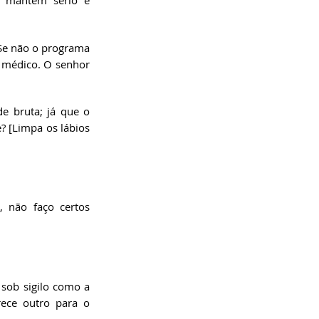
 mantém sério e 
e não o programa 
e médico. O senhor 
 bruta; já que o 
 [Limpa os lábios 
 não faço certos 
 sob sigilo como a 
ece outro para o 