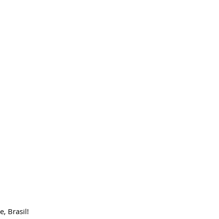
ricardobonacorci@hotmail.com
e, Brasil!