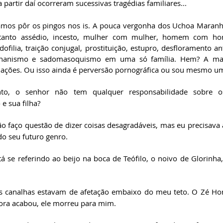
 partir daí ocorreram sucessivas tragédias familiares...
amos pôr os pingos nos is. A pouca vergonha dos Uchoa Maranhã
tanto assédio, incesto, mulher com mulher, homem com home
ofilia, traição conjugal, prostituição, estupro, desfloramento a
 onanismo e sadomasoquismo em uma só família. Hem? A maio
elações. Ou isso ainda é perversão pornográfica ou sou mesmo 
nto, o senhor não tem qualquer responsabilidade sobre os
e sua filha?
ão faço questão de dizer coisas desagradáveis, mas eu precisava 
o seu futuro genro.
tá se referindo ao beijo na boca de Teófilo, o noivo de Glorinha
s canalhas estavam de afetação embaixo do meu teto. O Zé Hon
gora acabou, ele morreu para mim.