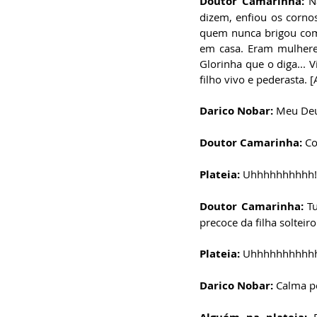
Doutor Camarinha:
 N
dizem, enfiou os corno
quem nunca brigou com 
em casa. Eram mulhere
Glorinha que o diga... 
filho vivo e pederasta. 
Darico Nobar:
 Meu Deu
Doutor Camarinha:
 C
Plateia:
 Uhhhhhhhhhh!
Doutor Camarinha:
 T
precoce da filha solteir
Plateia:
 Uhhhhhhhhhhhh
Darico Nobar:
 Calma p