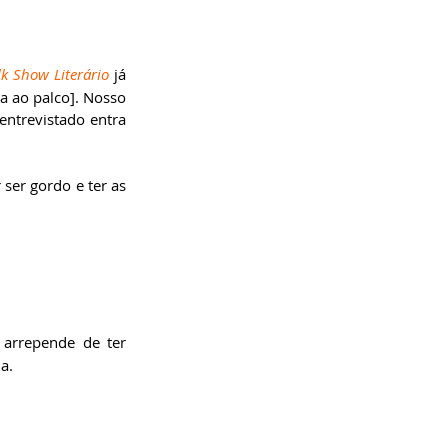
lk Show Literário
 já 
a ao palco]. Nosso 
trevistado entra 
ser gordo e ter as 
arrepende de ter 
a.