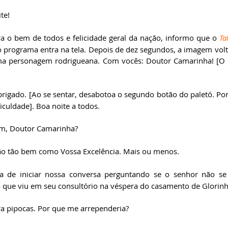
te!
ra o bem de todos e felicidade geral da nação, informo que o 
Ta
do programa entra na tela. Depois de dez segundos, a imagem volt
a personagem rodrigueana. Com vocês: Doutor Camarinha! [O en
rigado. [Ao se sentar, desabotoa o segundo botão do paletó. Por 
culdade]. Boa noite a todos.   
m, Doutor Camarinha?
ão tão bem como Vossa Excelência. Mais ou menos.
ia de iniciar nossa conversa perguntando se o senhor não se 
o que viu em seu consultório na véspera do casamento de Glorinh
ra pipocas. Por que me arrependeria?