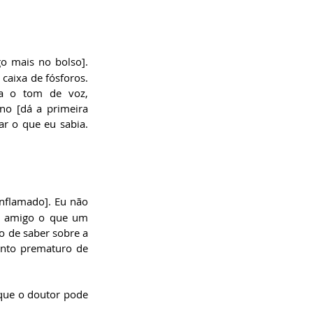
go mais no bolso]. 
aixa de fósforos. 
a o tom de voz, 
o [dá a primeira 
ar o que eu sabia. 
nflamado]. Eu não 
u amigo o que um 
o de saber sobre a 
ento prematuro de 
 que o doutor pode 