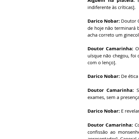
Alguém na plateia:
 
indiferente às críticas].
Darico Nobar:
 Doutor 
de hoje não terminará b
acha correto um ginecol
Doutor Camarinha:
 O
uísque não chegou, foi
com o lenço].
Darico Nobar:
 De ética
Doutor Camarinha:
 S
exames, sem a presença
Darico Nobar:
 E revela
Doutor Camarinha:
 C
confissão ao monsenho
apresentador]. Caporal 