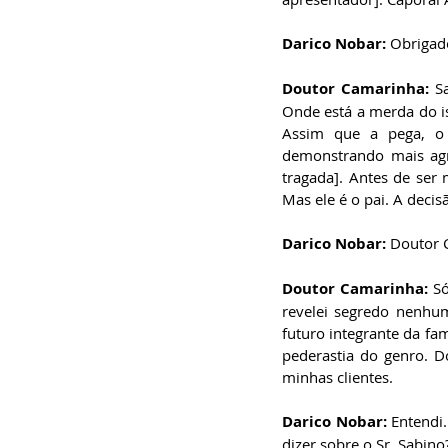
Darico Nobar:
 Obrigad
Doutor Camarinha: 
S
Onde está a merda do i
Assim que a pega, o 
demonstrando mais agr
tragada]. Antes de ser 
Mas ele é o pai. A deci
Darico Nobar:
 Doutor 
Doutor Camarinha:
 S
revelei segredo nenhu
futuro integrante da fam
pederastia do genro. D
minhas clientes.   
Darico Nobar:
 Entendi
dizer sobre o Sr. Sabino