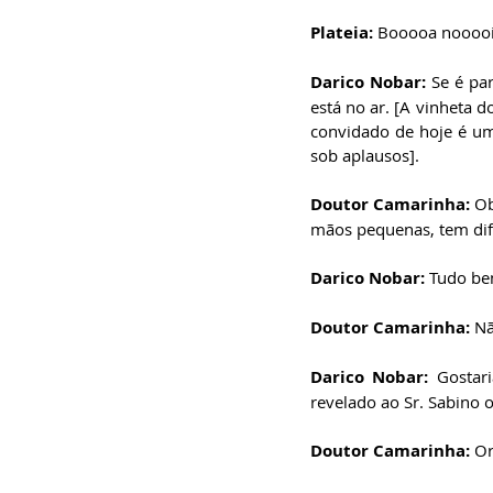
especialista em
Administração de
Plateia:
 Booooa nooooi
Empresas, pós-graduado
em Gestão da Inovação,
bacharel em
Darico Nobar:
 Se é pa
Comunicação Social,
licenciando em Letras-
está no ar. [A vinheta 
Português e pós-
convidado de hoje é um
graduando em Formação
de Escritores.
sob aplausos].  
Doutor Camarinha: 
Ob
mãos pequenas, tem difi
Darico Nobar:
 Tudo be
Doutor Camarinha:
 N
Darico Nobar: 
Gostar
revelado ao Sr. Sabino 
Doutor Camarinha:
 O