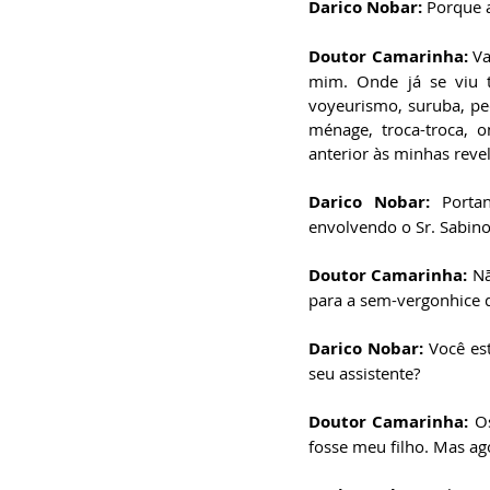
Darico Nobar:
 Porque a
Doutor Camarinha:
 V
mim. Onde já se viu 
voyeurismo, suruba, ped
ménage, troca-troca,
anterior às minhas rev
Darico Nobar:
 Porta
envolvendo o Sr. Sabino 
Doutor Camarinha:
 N
para a sem-vergonhice d
Darico Nobar:
 Você es
seu assistente?
Doutor Camarinha:
 O
fosse meu filho. Mas a