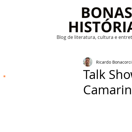
Blog de literatura, cultura e entr
Ricardo Bonacorci
Talk Sho
Bonas Histórias
Camari
O Bonas Histórias é o
blog de literatura,
cultura, arte e
entretenimento criado
por Ricardo Bonacorci
em 2014. Com um
conteúdo multicultural
– literatura, cinema,
música, dança, teatro,