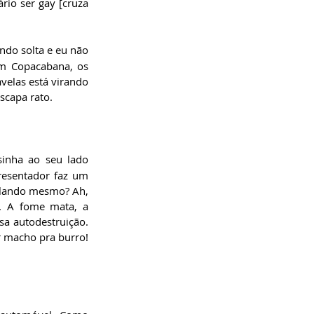
rio ser gay [cruza 
ndo solta e eu não 
m Copacabana, os 
elas está virando 
scapa rato.  
inha ao seu lado 
esentador faz um 
alando mesmo? Ah, 
. A fome mata, a 
a autodestruição. 
 macho pra burro! 