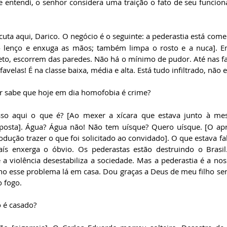
e entendi, o senhor considera uma traição o fato de seu funcioná
cuta aqui, Darico. O negócio é o seguinte: a pederastia está come
 o lenço e enxuga as mãos; também limpa o rosto e a nuca]. E
to, escorrem das paredes. Não há o mínimo de pudor. Até nas fav
velas! É na classe baixa, média e alta. Está tudo infiltrado, não e
r sabe que hoje em dia homofobia é crime?
sso aqui o que é? [Ao mexer a xícara que estava junto à mes
posta]. Água? Água não! Não tem uísque? Quero uísque. [O apr
odução trazer o que foi solicitado ao convidado]. O que estava f
ís enxerga o óbvio. Os pederastas estão destruindo o Brasil
 violência desestabiliza a sociedade. Mas a pederastia é a noss
o esse problema lá em casa. Dou graças a Deus de meu filho ser
 fogo.  
o é casado?