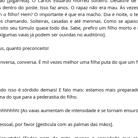
ão [pigarreia]. O Carlos Eduardo morreu solteiro. Desastre d
s dentro do poste. Isso faz anos. O rapaz não era mau. Às veze
o filho? Hem? O importante é que era macho. Dia e noite, o te
s chamando. Solteiras, casadas e até meninas. Como se apaixo
Visito seu túmulo quase todo dia. Sabe, prefiro um filho morto 
[Algumas vaias já podem ser ouvidas no auditório].
s, quanto preconceito!
onversa, conversa. É mil vezes melhor uma filha puta do que um f
udo isso é sórdido demais! E falo mais: estamos mais preparado
ona do que para a pederastia do filho.  
hhhhh! [As vaias aumentam de intensidade e se tornam ensurd
essoal, por favor [gesticula com as palmas das mãos].