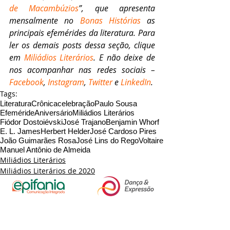
de Macambúzios
”, que apresenta 
mensalmente no 
Bonas Histórias
 as 
principais efemérides da literatura. Para 
ler os demais posts dessa seção, clique 
em 
Miliádios Literários
. E não deixe de 
nos acompanhar nas redes sociais – 
Facebook
, 
Instagram
, 
Twitter
 e 
LinkedIn
.
Tags:
Literatura
Crônica
celebração
Paulo Sousa
Efeméride
Aniversário
Miliádios Literários
Fiódor Dostoiévski
José Trajano
Benjamin Whorf
E. L. James
Herbert Helder
José Cardoso Pires
João Guimarães Rosa
José Lins do Rego
Voltaire
Manuel Antônio de Almeida
Miliádios Literários
Miliádios Literários de 2020