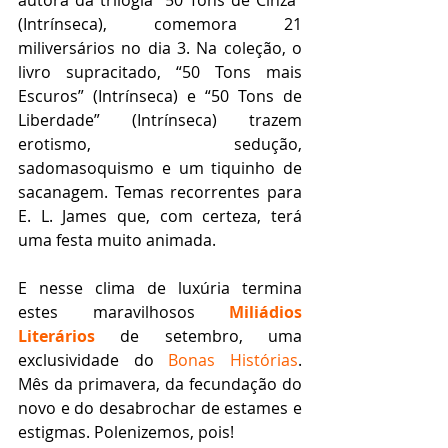
autora da trilogia “50 Tons de Cinza” 
(Intrínseca), comemora 21 
miliversários no dia 3. Na coleção, o 
livro supracitado, “50 Tons mais 
Escuros” (Intrínseca) e “50 Tons de 
Liberdade” (Intrínseca) trazem 
erotismo, sedução, 
sadomasoquismo e um tiquinho de 
sacanagem. Temas recorrentes para 
E. L. James que, com certeza, terá 
uma festa muito animada.
E nesse clima de luxúria termina 
estes maravilhosos 
Miliádios 
Literários
 de setembro, uma 
exclusividade do 
Bonas Histórias
. 
Mês da primavera, da fecundação do 
novo e do desabrochar de estames e 
estigmas. Polenizemos, pois!