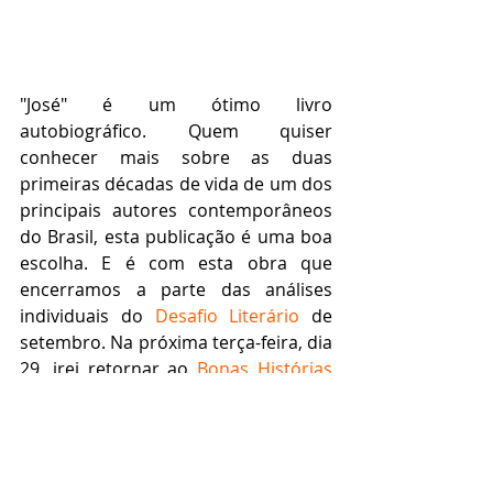
"José" é um ótimo livro 
autobiográfico. Quem quiser 
conhecer mais sobre as duas 
primeiras décadas de vida de um dos 
principais autores contemporâneos 
do Brasil, esta publicação é uma boa 
escolha. E é com esta obra que 
encerramos a parte das análises 
individuais do 
Desafio Literário
 de 
setembro. Na próxima terça-feira, dia 
29, irei retornar ao 
Bonas Histórias
para apresentar uma 
análise geral da 
literatura de Rubem Fonseca
. Até lá, 
pessoal!