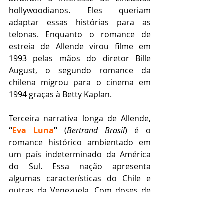
hollywoodianos. Eles queriam 
adaptar essas histórias para as 
telonas. Enquanto o romance de 
estreia de Allende virou filme em 
1993 pelas mãos do diretor Bille 
August, o segundo romance da 
chilena migrou para o cinema em 
1994 graças à Betty Kaplan.
Terceira narrativa longa de Allende, 
“
Eva Luna
” 
(
Bertrand Brasil
) é o 
romance histórico ambientado em 
um país indeterminado da América 
do Sul. Essa nação apresenta 
algumas características do Chile e 
outras da Venezuela. Com doses de 
realismo fantástico, sátiras políticas e 
humor inteligente, esta obra 