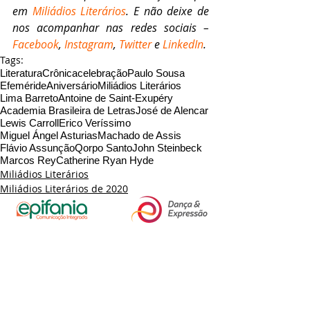
em 
Miliádios Literários
. E não deixe de 
nos acompanhar nas redes sociais – 
Facebook
, 
Instagram
, 
Twitter
 e 
LinkedIn
.
Tags:
Literatura
Crônica
celebração
Paulo Sousa
Efeméride
Aniversário
Miliádios Literários
Lima Barreto
Antoine de Saint-Exupéry
Academia Brasileira de Letras
José de Alencar
Lewis Carroll
Erico Veríssimo
Miguel Ángel Asturias
Machado de Assis
Flávio Assunção
Qorpo Santo
John Steinbeck
Marcos Rey
Catherine Ryan Hyde
Miliádios Literários
Miliádios Literários de 2020