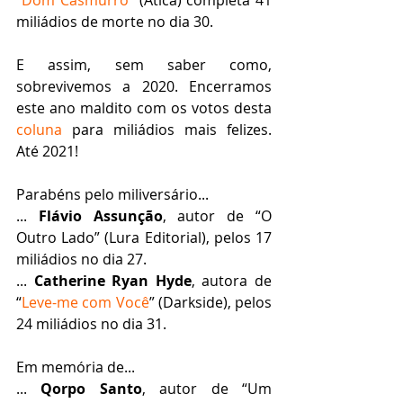
“
Dom Casmurro
” (Ática) completa 41 
miliádios de morte no dia 30.
E assim, sem saber como, 
sobrevivemos a 2020. Encerramos 
este ano maldito com os votos desta 
coluna
 para miliádios mais felizes. 
Até 2021!
Parabéns pelo miliversário...
... 
Flávio Assunção
, autor de “O 
Outro Lado” (Lura Editorial), pelos 17 
miliádios no dia 27.
... 
Catherine Ryan Hyde
, autora de 
“
Leve-me com Você
” (Darkside), pelos 
24 miliádios no dia 31.
Em memória de...
... 
Qorpo Santo
, autor de “Um 