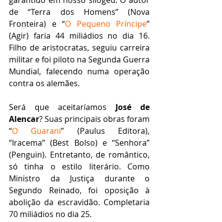
garantido em nosso silogeu. O autor 
de “Terra dos Homens” (Nova 
Fronteira) e “
O Pequeno Príncipe
” 
(Agir) faria 44 miliádios no dia 16. 
Filho de aristocratas, seguiu carreira 
militar e foi piloto na Segunda Guerra 
Mundial, falecendo numa operação 
contra os alemães.
Será que aceitaríamos 
José de 
Alencar
? Suas principais obras foram 
“
O Guarani
” (Paulus Editora), 
“Iracema” (Best Bolso) e “Senhora” 
(Penguin). Entretanto, de romântico, 
só tinha o estilo literário. Como 
Ministro da Justiça durante o 
Segundo Reinado, foi oposição à 
abolição da escravidão. Completaria 
70 miliádios no dia 25.