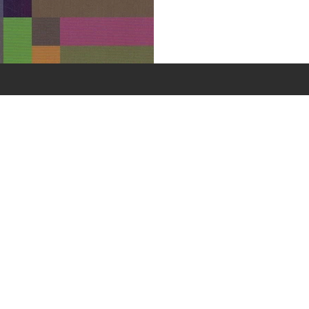
ricardobonacorci@hotmail.com