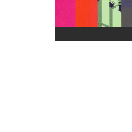
toda segunda-
feira no blog.
Não perca
nossas
novidades!