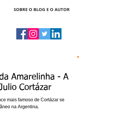
SOBRE O BLOG E O AUTOR
Bonas Histórias
O Bonas Histórias é o
 da Amarelinha - A
blog de literatura,
cultura, arte e
Julio Cortázar
entretenimento criado
por Ricardo Bonacorci
em 2014. Com um
ce mais famoso de Cortázar se
conteúdo multicultural
– literatura, cinema,
tâneo na Argentina.
música, dança, teatro,
exposição, pintura,
gastronomia, turismo
etc. –, o Blog Bonas
Histórias analisa de