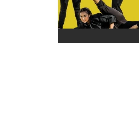
toda segunda-
feira no blog.
Não perca
nossas
novidades!