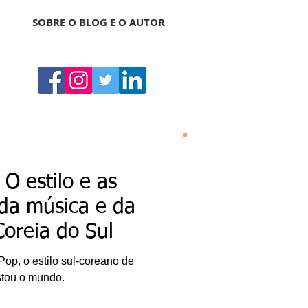
SOBRE O BLOG E O AUTOR
Bonas Histórias
O Bonas Histórias é o
O estilo e as
blog de literatura,
cultura, arte e
 da música e da
entretenimento criado
por Ricardo Bonacorci
oreia do Sul
em 2014. Com um
conteúdo multicultural
– literatura, cinema,
op, o estilo sul-coreano de
música, dança, teatro,
exposição, pintura,
stou o mundo.
gastronomia, turismo
etc. –, o Blog Bonas
Histórias analisa de