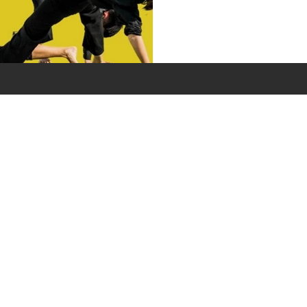
ricardobonacorci@hotmail.com