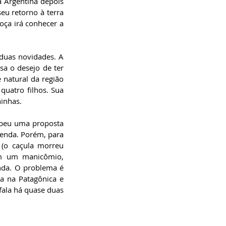
 Argentina depois 
u retorno à terra 
oça irá conhecer a 
duas novidades. A 
a o desejo de ter 
natural da região 
quatro filhos. Sua 
inhas.
beu uma proposta 
enda. Porém, para 
(o caçula morreu 
em um manicômio, 
nda. O problema é 
a na Patagônica e 
fala há quase duas 