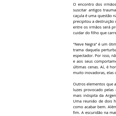
O encontro dos irmãos 
suscitar antigos trau
caçula é uma questão nã
precipitou a destruição 
entre os irmãos será pr
cuidar do filho que carre
"Neve Negra" é um ótimo
trama daquela perturb
espectador. Por isso, nã
e aos seus comportame
últimas cenas. Aí, é ho
muito inovadoras, elas 
Outros elementos que a
luzes provocado pelas 
mais inóspita da Argen
Uma reunião de dois h
como acabar bem. Além 
fim. A escuridão na ma