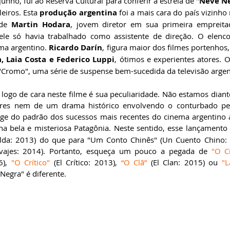
nho, fui ao Reserva Cultural para conferir a estreia de "
Neve N
eiros. Esta 
produção argentina
 foi a mais cara do país vizinho
de 
Martin Hodara
, jovem diretor em sua primeira empreit
ele só havia trabalhado como assistente de direção. O elenco
a argentino. 
Ricardo Darín
, figura maior dos filmes portenhos
, Laia Costa e Federico Luppi
 "Cromo", uma série de suspense bem-sucedida da televisão argen
logo de cara neste filme é sua peculiaridade. Não estamos dian
es nem de um drama histórico envolvendo o conturbado per
a bela e misteriosa Patagônia. Neste sentido, esse lançamento 
lda: 2013) do que para "Um Conto Chinês" (Un Cuento Chino: 2
alvajes: 2014). Portanto, esqueça um pouco a pegada de 
"O C
6), 
"O Crítico"
 (El Crítico: 2013), 
“O Clã”
 (El Clan: 2015) ou 
"L
Negra" é diferente.