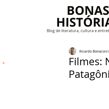
Blog de literatura, cultura e entr
Ricardo Bonacorci
Filmes: 
Bonas Histórias
Patagôni
O Bonas Histórias é o
blog de literatura,
cultura, arte e
entretenimento criado
por Ricardo Bonacorci
em 2014. Com um
conteúdo multicultural
– literatura, cinema,
música, dança, teatro,