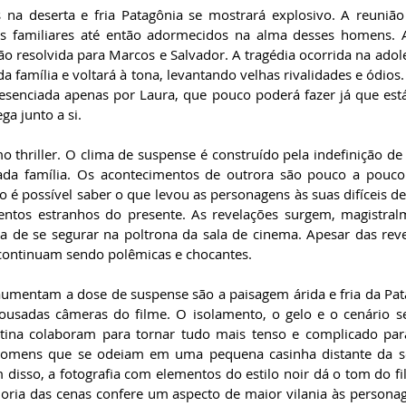
na deserta e fria Patagônia se mostrará explosivo. A reunião 
mas familiares até então adormecidos na alma desses homens. 
o resolvida para Marcos e Salvador. A tragédia ocorrida na adol
da família e voltará à tona, levantando velhas rivalidades e ódios. 
esenciada apenas por Laura, que pouco poderá fazer já que está 
ga junto a si.
 thriller. O clima de suspense é construído pela indefinição de 
ada família. Os acontecimentos de outrora são pouco a pouco 
o é possível saber o que levou as personagens às suas difíceis d
ntos estranhos do presente. As revelações surgem, magistralm
ra de se segurar na poltrona da sala de cinema. Apesar das rev
continuam sendo polêmicas e chocantes.    
umentam a dose de suspense são a paisagem árida e fria da Pata
ousadas câmeras do filme. O isolamento, o gelo e o cenário s
tina colaboram para tornar tudo mais tenso e complicado para
omens que se odeiam em uma pequena casinha distante da s
disso, a fotografia com elementos do estilo noir dá o tom do f
ioria das cenas confere um aspecto de maior vilania às persona