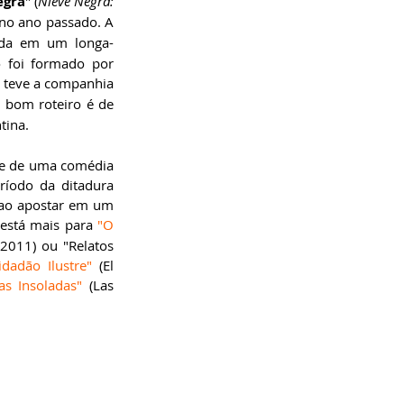
egra
" (
Nieve Negra: 
 no ano passado. A 
ada em um longa-
 foi formado por 
, teve a companhia 
, ótimos e experientes atores. O bom roteiro é de 
tina.
te de uma comédia 
íodo da ditadura 
militar. "Neve Negra" foge do padrão dos sucessos mais recentes do cinema argentino ao apostar em um 
está mais para 
"O 
011) ou "Relatos 
idadão Ilustre"
 (El 
as Insoladas"
 (Las 