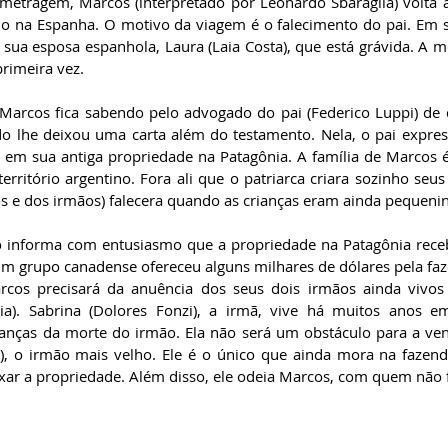
metragem, Marcos (interpretado por Leonardo Sbaraglia) volta à
 na Espanha. O motivo da viagem é o falecimento do pai. Em se
 sua esposa espanhola, Laura (Laia Costa), que está grávida. A m
primeira vez.
 Marcos fica sabendo pelo advogado do pai (Federico Luppi) de 
do lhe deixou uma carta além do testamento. Nela, o pai express
 em sua antiga propriedade na Patagônia. A família de Marcos é 
território argentino. Fora ali que o patriarca criara sozinho seus 
s e dos irmãos) falecera quando as crianças eram ainda pequenin
o informa com entusiasmo que a propriedade na Patagônia rece
m grupo canadense ofereceu alguns milhares de dólares pela faz
rcos precisará da anuência dos seus dois irmãos ainda vivos 
cia). Sabrina (Dolores Fonzi), a irmã, vive há muitos anos 
anças da morte do irmão. Ela não será um obstáculo para a ve
n), o irmão mais velho. Ele é o único que ainda mora na fazend
eixar a propriedade. Além disso, ele odeia Marcos, com quem não 