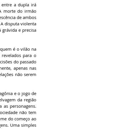
entre a dupla irá 
A morte do irmão 
escência de ambos 
A disputa violenta 
grávida e precisa 
quem é o vilão na 
revelados para o 
ecisões do passado 
ente, apenas nas 
elações não serem 
gônia e o jogo de 
elvagem da região 
 as personagens. 
ociedade não tem 
ilme do começo ao 
gens. Uma simples 