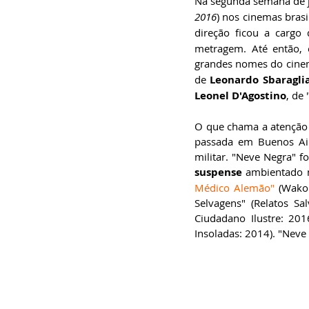
Na segunda semana de ju
especialista em
2016
) nos cinemas brasil
Administração de
Empresas, pós-graduado
direção ficou a cargo 
em Gestão da Inovação,
bacharel em
metragem. Até então, 
Comunicação Social,
grandes nomes do cinem
licenciando em Letras-
Português e pós-
de 
Leonardo Sbaraglia
graduando em Formação
de Escritores.
Leonel D'Agostino
, de
O que chama a atenção 
passada em Buenos Air
suspense
 ambientado n
Médico Alemão"
 (Wako
Selvagens" (Relatos S
Ciudadano Ilustre: 201
Insoladas: 2014). "Neve 