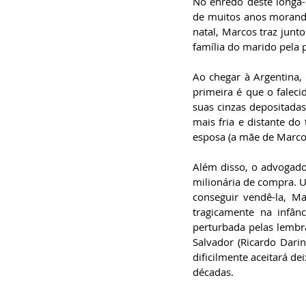
No enredo deste longa-
de muitos anos morando
natal, Marcos traz junto
família do marido pela 
Ao chegar à Argentina,
primeira é que o faleci
suas cinzas depositadas
mais fria e distante do 
esposa (a mãe de Marco
Além disso, o advogad
milionária de compra. U
conseguir vendê-la, Ma
tragicamente na infân
perturbada pelas lembr
Salvador (Ricardo Dari
dificilmente aceitará d
décadas.