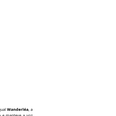
qual 
Wanderléa
, a 
 e manteve a voz 