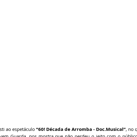
ricardobonacorci@hotmail.com
ti ao espetáculo 
“60! Década de Arromba - Doc.Musical”
, no 
ovem Guarda, nos mostra que não perdeu o jeito com o público