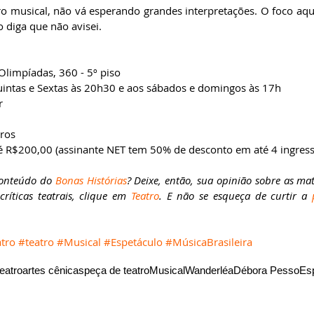
iro musical, não vá esperando grandes interpretações. O foco aqu
 diga que não avisei.
Olimpíadas, 360 - 5º piso
uintas e Sextas às 20h30 e aos sábados e domingos às 17h
r
tros
é R$200,00 (assinante NET tem 50% de desconto em até 4 ingress
conteúdo do 
Bonas Histórias
? Deixe, então, sua opinião sobre as mat
ríticas teatrais, clique em 
Teatro
. E não se esqueça de curtir a 
tro
#teatro
#Musical
#Espetáculo
#MúsicaBrasileira
teatro
artes cênicas
peça de teatro
Musical
Wanderléa
Débora Pesso
Es