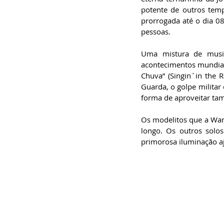
especialista em
potente de outros tem
Administração de
Empresas, pós-graduado
prorrogada até o dia 08
em Gestão da Inovação,
pessoas.
bacharel em
Comunicação Social,
licenciando em Letras-
Uma mistura de music
Português e pós-
graduando em Formação
acontecimentos mundiai
de Escritores.
Chuva” (Singin´in the 
Guarda, o golpe militar
forma de aproveitar tam
Os modelitos que a Wan
longo. Os outros solo
primorosa iluminação aj