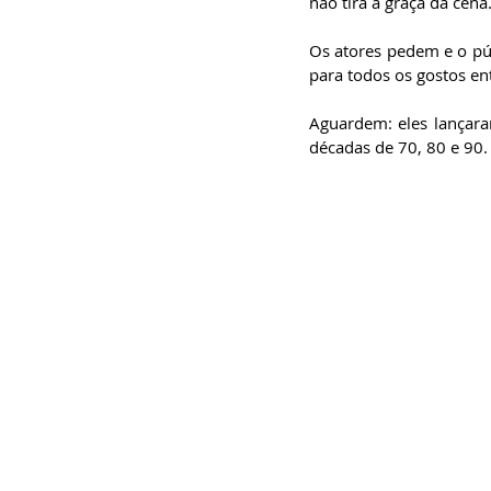
não tira a graça da cena
Os atores pedem e o púb
para todos os gostos ent
Aguardem: eles lançar
décadas de 70, 80 e 90.