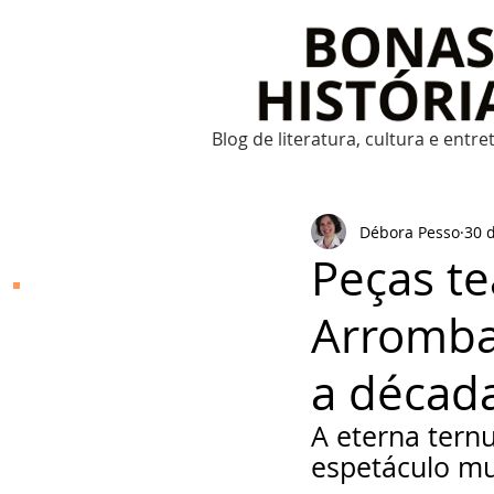
Blog de literatura, cultura e entr
Débora Pesso
30 
Peças te
Bonas Histórias
Arromba
O Bonas Histórias é o
blog de literatura,
a décad
cultura, arte e
entretenimento criado
por Ricardo Bonacorci
A eterna tern
em 2014. Com um
conteúdo multicultural
espetáculo mu
– literatura, cinema,
música, dança, teatro,