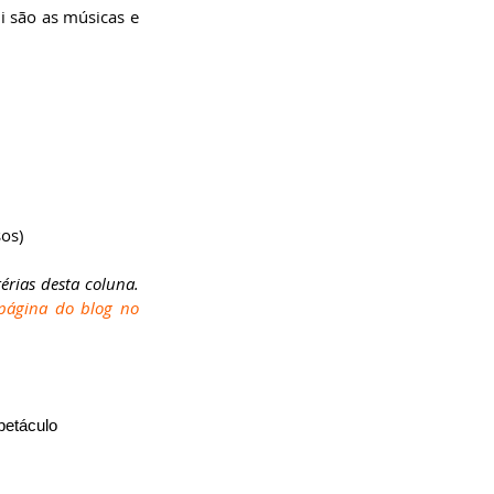
i são as músicas e 
os)
érias desta coluna. 
página do blog no 
petáculo