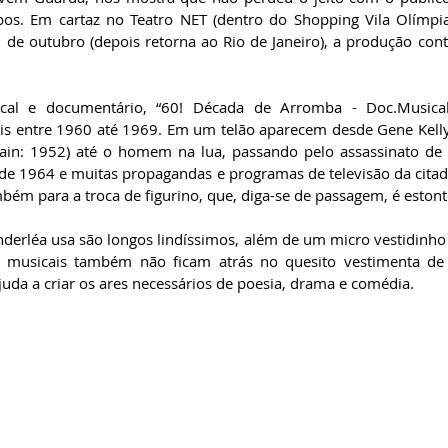
pos. Em cartaz no Teatro NET (dentro do Shopping Vila Olímpi
 de outubro (depois retorna ao Rio de Janeiro), a produção con
al e documentário, “60! Década de Arromba - Doc.Musical
s entre 1960 até 1969. Em um telão aparecem desde Gene Kelly
Rain: 1952) até o homem na lua, passando pelo assassinato de
 de 1964 e muitas propagandas e programas de televisão da citad
bém para a troca de figurino, que, diga-se de passagem, é estont
derléa usa são longos lindíssimos, além de um micro vestidinho
s musicais também não ficam atrás no quesito vestimenta de 
uda a criar os ares necessários de poesia, drama e comédia.