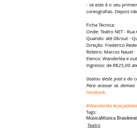
- se este é o seu prime
coreografias. Depois não
Ficha Técnica:
Onde: Teatro NET - Rua 
Quando: até 08/out - Q
Direção: Frederico Rede
Roteiro: Marcos Nauer
Elenco: Wanderléa e ou
Ingresso: de R$25,00 at
Gostou deste post e do 
Para acessar as demais c
Facebook
.
#Wanderléa
#peçadetea
Tags:
Música
Música Brasileira
Teatro