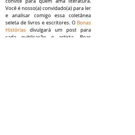
convite para quem ama literatura. 
Você é nosso(a) convidado(a) para ler 
e analisar comigo essa coletânea 
seleta de livros e escritores. O 
Bonas 
Histórias
 divulgará um post para 
cada publicação e artista. Boas 
leituras e ótimas análises para todos 
nós ao longo deste ano.
Gostou da seleção de autores e de obras 
do Desafio Literário? Que tal o 
Blog 
Bonas Histórias
? Seja o(a) primeiro(a) a 
deixar um comentário aqui. Para saber 
mais sobre as Análises Literárias do 
blog, clique em 
Desafio Literário
. E não 
deixe de curtir a 
página do Bonas 
Histórias no Facebook
.
Tags:
Literatura
Albert Camus
desafio
J. M. Coetzee
Fernando Sabino
Xinran
Juan Carlos Onetti