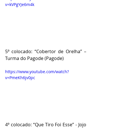
v=kVPgYJe6m4k
5º colocado: “Cobertor de Orelha” – 
Turma do Pagode (Pagode)
https://www.youtube.com/watch?
v=PmeKh6jv0pc
4º colocado: “Que Tiro Foi Esse” - Jojo 