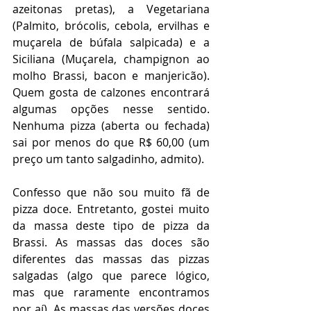
azeitonas pretas), a Vegetariana 
(Palmito, brócolis, cebola, ervilhas e 
muçarela de búfala salpicada) e a 
Siciliana (Muçarela, champignon ao 
molho Brassi, bacon e manjericão). 
Quem gosta de calzones encontrará 
algumas opções nesse sentido. 
Nenhuma pizza (aberta ou fechada) 
sai por menos do que R$ 60,00 (um 
preço um tanto salgadinho, admito).
Confesso que não sou muito fã de 
pizza doce. Entretanto, gostei muito 
da massa deste tipo de pizza da 
Brassi. As massas das doces são 
diferentes das massas das pizzas 
salgadas (algo que parece lógico, 
mas que raramente encontramos 
por aí). As massas das versões doces 