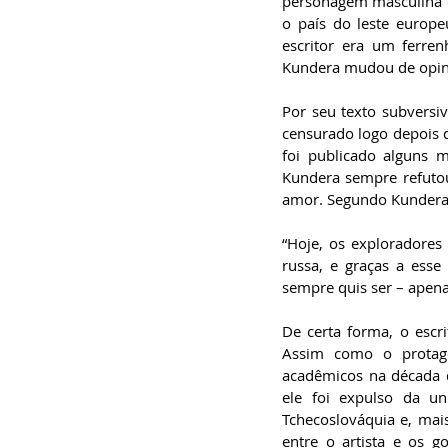
personagem masculina e
o país do leste europe
escritor era um ferre
Kundera mudou de opin
Por seu texto subversivo
censurado logo depois d
foi publicado alguns m
Kundera sempre refutou
amor. Segundo Kundera, 
“Hoje, os exploradore
russa, e graças a esse
sempre quis ser – apen
De certa forma, o escri
Assim como o protagon
acadêmicos na década d
ele foi expulso da un
Tchecoslováquia e, mai
entre o artista e os g