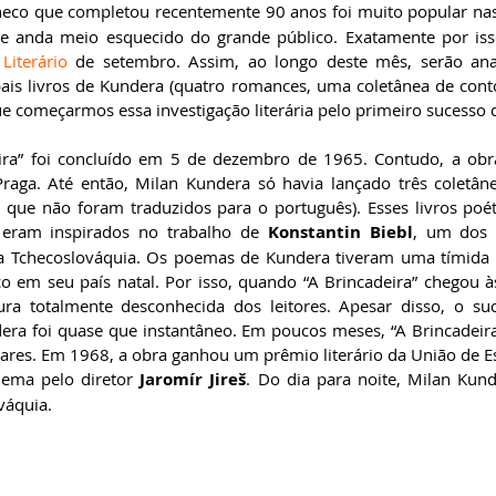
tcheco que completou recentemente 90 anos foi muito popular na
 anda meio esquecido do grande público. Exatamente por isso,
Literário
 de setembro. Assim, ao longo deste mês, serão ana
ipais livros de Kundera (quatro romances, uma coletânea de conto
e começarmos essa investigação literária pelo primeiro sucesso d
ira” foi concluído em 5 de dezembro de 1965. Contudo, a obra
aga. Até então, Milan Kundera só havia lançado três coletân
 que não foram traduzidos para o português). Esses livros poéti
e eram inspirados no trabalho de 
Konstantin Biebl
, um dos 
 da Tchecoslováquia. Os poemas de Kundera tiveram uma tímida 
o em seu país natal. Por isso, quando “A Brincadeira” chegou às 
ra totalmente desconhecida dos leitores. Apesar disso, o suc
ra foi quase que instantâneo. Em poucos meses, “A Brincadeira”
res. Em 1968, a obra ganhou um prêmio literário da União de Esc
nema pelo diretor 
Jaromír Jireš
. Do dia para noite, Milan Kun
váquia. 