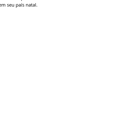
emigrar para a França na década de 1970. Ele fugiu da censura e da perseguição política em seu país natal.  