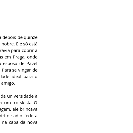
 depois de quinze 
obre. Ele só está 
via para cobrir a 
as em Praga, onde 
 esposa de Pavel 
Para se vingar de 
ade ideal para o 
 amigo. 
da universidade à 
 um trotskista. O 
gem, ele brincava 
ito sadio fede a 
o na capa da nova 