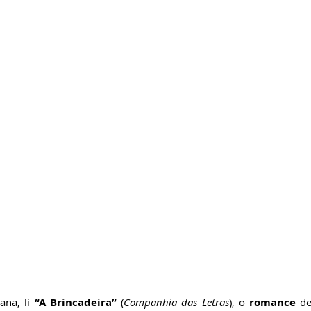
ricardobonacorci@hotmail.com
na, li 
“A Brincadeira”
 (
Companhia das Letras
), o 
romance
 de