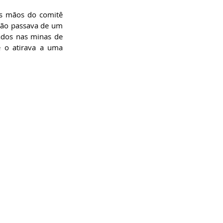
s mãos do comitê 
não passava de um 
çados nas minas de 
 o atirava a uma 