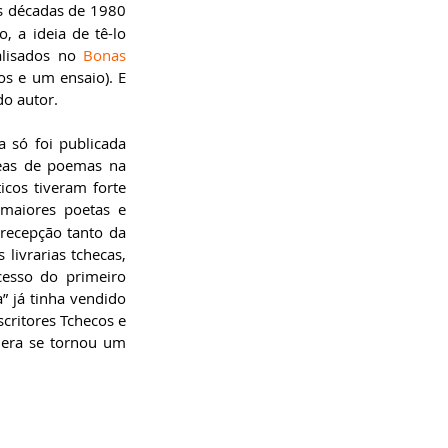
s décadas de 1980 
 a ideia de tê-lo 
lisados no 
Bonas 
s e um ensaio). E 
o autor. 
 só foi publicada 
eas de poemas na 
cos tiveram forte 
maiores poetas e 
recepção tanto da 
livrarias tchecas, 
esso do primeiro 
 já tinha vendido 
ritores Tchecos e 
dera se tornou um 