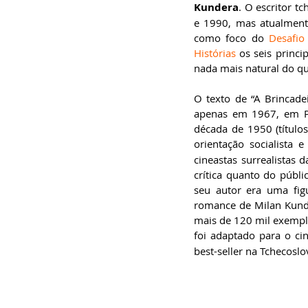
especialista em
Kundera
. O escritor 
Administração de
e 1990, mas atualmente
Empresas, pós-graduado
em Gestão da Inovação,
como foco do 
Desafio 
bacharel em
Histórias
 os seis princ
Comunicação Social,
licenciando em Letras-
nada mais natural do qu
Português e pós-
graduando em Formação
de Escritores.
O texto de “A Brincade
apenas em 1967, em Pr
década de 1950 (títulos
orientação socialista 
cineastas surrealistas
crítica quanto do públic
seu autor era uma figu
romance de Milan Kunde
mais de 120 mil exempla
foi adaptado para o ci
best-seller na Tchecoslo