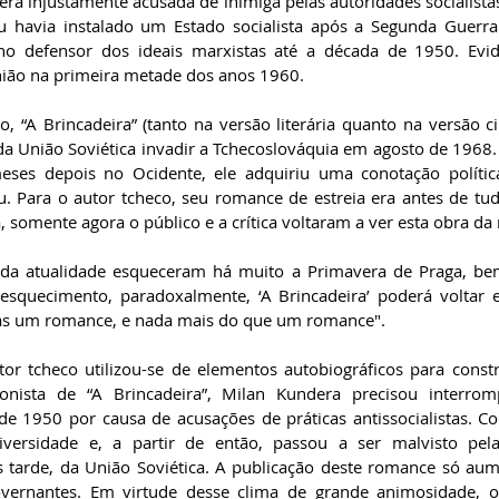
ra injustamente acusada de inimiga pelas autoridades socialist
u havia instalado um Estado socialista após a Segunda Guerra
nho defensor dos ideais marxistas até a década de 1950. Evid
ião na primeira metade dos anos 1960.
, “A Brincadeira” (tanto na versão literária quanto na versão ci
a União Soviética invadir a Tchecoslováquia em agosto de 1968. 
eses depois no Ocidente, ele adquiriu uma conotação política
. Para o autor tcheco, seu romance de estreia era antes de tud
somente agora o público e a crítica voltaram a ver esta obra da 
s da atualidade esqueceram há muito a Primavera de Praga, be
 esquecimento, paradoxalmente, ‘A Brincadeira’ poderá voltar 
as um romance, e nada mais do que um romance".
tor tcheco utilizou-se de elementos autobiográficos para constru
ista de “A Brincadeira”, Milan Kundera precisou interrom
e 1950 por causa de acusações de práticas antissocialistas. C
iversidade e, a partir de então, passou a ser malvisto pela
s tarde, da União Soviética. A publicação deste romance só aum
overnantes. Em virtude desse clima de grande animosidade, o 