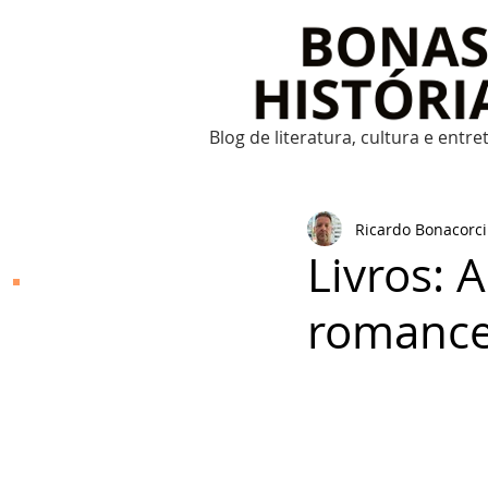
Blog de literatura, cultura e entr
Ricardo Bonacorci
Livros: 
Bonas Histórias
romance
O Bonas Histórias é o
blog de literatura,
cultura, arte e
entretenimento criado
por Ricardo Bonacorci
em 2014. Com um
conteúdo multicultural
– literatura, cinema,
música, dança, teatro,