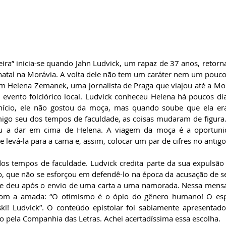
ira” inicia-se quando Jahn Ludvick, um rapaz de 37 anos, retorna
natal na Morávia. A volta dele não tem um caráter nem um pouco n
om Helena Zemanek, uma jornalista de Praga que viajou até a Morá
 evento folclórico local. Ludvick conheceu Helena há poucos di
cio, ele não gostou da moça, mas quando soube que ela era
go seu dos tempos de faculdade, as coisas mudaram de figura. 
u a dar em cima de Helena. A viagem da moça é a oportunid
 levá-la para a cama e, assim, colocar um par de cifres no antigo
os tempos de faculdade. Ludvick credita parte da sua expulsão 
, que não se esforçou em defendê-lo na época da acusação de ser
se deu após o envio de uma carta a uma namorada. Nessa mensa
 com a amada: “O otimismo é o ópio do gênero humano! O espír
tski! Ludvick”. O conteúdo epistolar foi sabiamente apresentad
do pela Companhia das Letras. Achei acertadíssima essa escolha. 