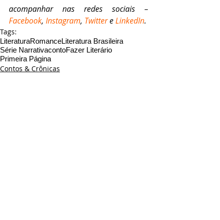
acompanhar nas redes sociais – 
Facebook
, 
Instagram
, 
Twitter
 e 
LinkedIn
.
Tags:
Literatura
Romance
Literatura Brasileira
Série Narrativa
conto
Fazer Literário
Primeira Página
Contos & Crônicas
Primeira Página