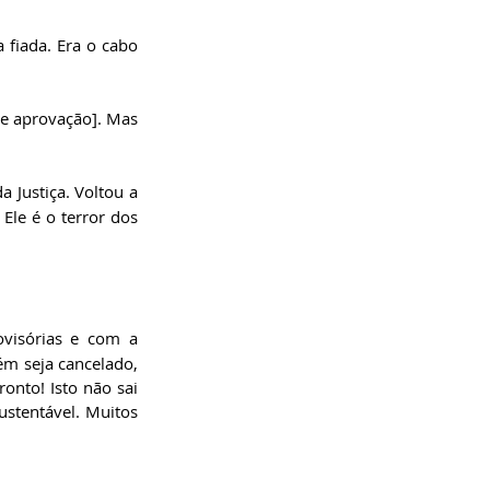
fiada. Era o cabo 
e aprovação]. Mas 
Justiça. Voltou a 
le é o terror dos 
isórias e com a 
m seja cancelado, 
nto! Isto não sai 
stentável. Muitos 