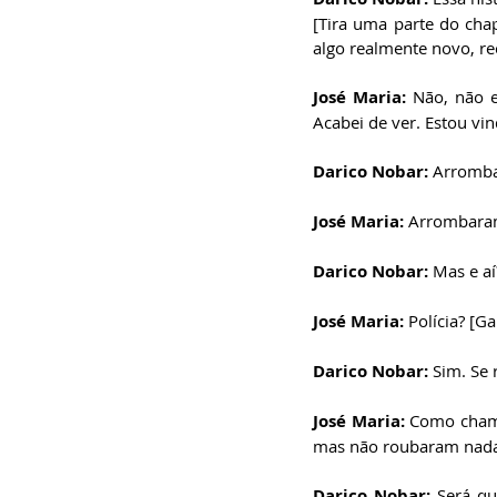
[Tira uma parte do cha
algo realmente novo, re
José Maria: 
Não, não 
Acabei de ver. Estou vin
Darico Nobar: 
Arromb
José Maria: 
Arrombaram
Darico Nobar: 
Mas e aí
José Maria: 
Polícia? [G
Darico Nobar: 
Sim. Se 
José Maria: 
Como chamar
mas não roubaram nada
Darico Nobar: 
Será qu