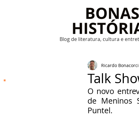
Blog de literatura, cultura e entr
Ricardo Bonacorci
Talk Sho
Bonas Histórias
O novo entrev
de Meninos Se
O Bonas Histórias é o
blog de literatura,
Puntel.
cultura, arte e
entretenimento criado
por Ricardo Bonacorci
em 2014. Com um
conteúdo multicultural
– literatura, cinema,
música, dança, teatro,