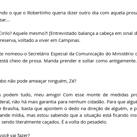
ndo o que o Robertinho queria dizer outro dia com aquela prosa 
ar... 
irilo? Aquele mesmo?! [Entrevistado balança a cabeça em sinal d
 reserva, voltado a viver em Campinas. 
e nomeou-o Secretário Especial da Comunicação do Ministério da 
 está cheio de prosa. Manda prender e soltar como antigamente. E
abo não pode ameaçar ninguém, Zé?
es podem tudo, meu amigo! Com esse monte de medidas prov
ederal, não há mais garantia para nenhum cidadão. Para que algué
Brasília, basta que apontem o dedo na direção de alguém, e pro
ande mídia, mas estou sabendo que a situação está ficando insu
o sendo literalmente caçados. É a volta do pesadelo. 
você vai fazer?