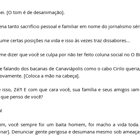
ei. [O tom é de desanimação].
ena tanto sacrifício pessoal e familiar em nome do jornalismo sér
ume certas posições na vida e isso às vezes traz dissabores... 
me dizer que você se culpa por não ter feito coluna social no O B
se falando dos bacanas de Canaviápolis como o cabo Cirilo queria
ovamente. [Coloca a mão na cabeça]. 
 isso, Zé?! E com que cara você, sua família e seus amigos iam o
 que penso de você? 
!
im, você sempre foi um baita homem, foi macho a vida toda. 
nar]. Denunciar gente perigosa e desumana mesmo sob ameaças 