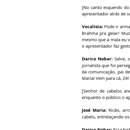
especialista em
Administração de
[No canto esquerdo do 
Empresas, pós-graduado
apresentador atrás de su
em Gestão da Inovação,
bacharel em
Comunicação Social,
Vocalista:
 Pode ir arma
licenciando em Letras-
Português e pós-
Brahma pra gelar/ Muda
graduando em Formação
de Escritores.
mesmo que a mala eu vo
o apresentador faz ges
Darico Nobar: 
Salve, 
jornalista que foi pers
da comunicação, pai de 
Maria! Vem para cá, Zé!
[Senhor de cabelos an
enquanto o público o ap
José Maria: 
Ricão, ar
cabelo, entrelaçando-os
Darico Nobar: 
Essa his