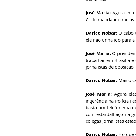
José Maria: 
Agora ente
Cirilo mandando me avis
Darico Nobar: 
O cabo C
ele não tinha ido para a
José Maria: 
O president
trabalhar em Brasília e
jornalistas de oposição. 
Darico Nobar: 
Mas o c
José Maria: 
Agora el
ingerência na Polícia F
basta um telefonema de 
com estardalhaço na gr
colegas jornalistas estã
Darico Nobar: 
E o que 