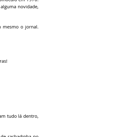
 alguma novidade, 
 mesmo o jornal. 
as! 
m tudo lá dentro, 
de rachadinha no 