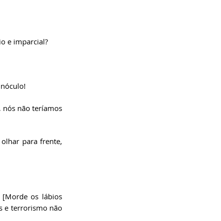
io e imparcial?
inóculo!
, nós não teríamos 
lhar para frente, 
[Morde os lábios 
e terrorismo não 