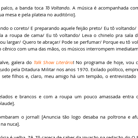
palco, a banda toca 
Tô Voltando
. A música é acompanhada com
a mesa e pela plateia no auditório].  
ndo o coreto/ E preparando aquele feijão preto/ Eu tô voltando/ 
 a roupa de cama/ Eu tô voltando/ Leva o chinelo pra sala de
u largar/ Quero te abraçar/ Pode se perfumar/ Porque eu tô vol
to cênico com uma das mãos, os músicos interrompem imediatam
salve, galera do 
Talk Show Literário
! No programa de hoje, vou 
eguido pela Ditadura Militar nos anos 1970. Exilado político, em
sete filhos e, claro, meu amigo há um tempão, o entrevistado d
elados e brancos e com a roupa um pouco amassada entra c
laude]. 
rombaram o jornal! [Anuncia tão logo desaba na poltrona e af
 na nuca].
tória é velha, Zê. Tô careca de saber da invasão na redação do O