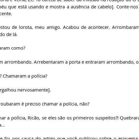
péu que está usando e mostra a ausência de cabelo]. Conte-nos
cente.
estou de lorota, meu amigo. Acabou de acontecer. Arrombaram
do de lá.
aram como?
 arrombando. Arrebentaram a porta e entraram arrombando, or
? Chamaram a polícia?
argalhou nervosamente]. 
roubaram é preciso chamar a polícia, não? 
 a polícia, Ricão, se eles são os primeiros suspeitos?! Quebrara
...
e foi por causa do artigo que você publicou sobre o esquema 