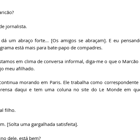
ricão? 
e jornalista. 
 dá um abraço forte... [Os amigos se abraçam]. E eu pensand
rograma está mais para bate-papo de compadres.
estamos em clima de conversa informal, diga-me o que o Marcão 
jo meu afilhado.
ontinua morando em Paris. Ele trabalha como correspondente i
prensa daqui e tem uma coluna no site do Le Monde em que t
al filho. 
m. [Solta uma gargalhada satisfeita]. 
no dele, está bem?