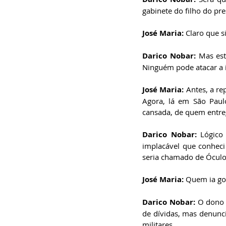
gabinete do filho do pre
José Maria: 
Claro que s
Darico Nobar: 
Mas est
Ninguém pode atacar a
José Maria: 
Antes, a re
Agora, lá em São Paulo
cansada, de quem entreg
Darico Nobar:
 Lógico
implacável que conheci 
seria chamado de Óculo
José Maria: 
Quem ia gos
Darico Nobar: 
O dono 
de dívidas, mas denunci
militares... 