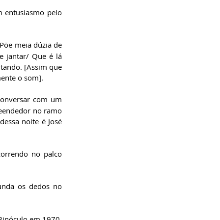
 entusiasmo pelo 
Põe meia dúzia de 
 jantar/ Que é lá 
tando. [Assim que 
ente o som].
conversar com um 
preendedor no ramo 
essa noite é José 
orrendo no palco 
unda os dedos no 
 Binóculo em 1970. 