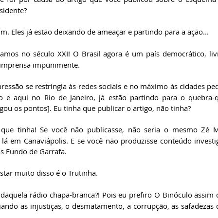
sidente? 
im. Eles já estão deixando de ameaçar e partindo para a ação...
amos no século XXI! O Brasil agora é um país democrático, livre
 imprensa impunimente. 
pressão se restringia às redes sociais e no máximo às cidades peq
 e aqui no Rio de Janeiro, já estão partindo para o quebra-q
ou os pontos]. Eu tinha que publicar o artigo, não tinha?
 que tinha! Se você não publicasse, não seria o mesmo Zé M
lá em Canaviápolis. E se você não produzisse conteúdo investig
s Fundo de Garrafa. 
tar muito disso é o Trutinha.
daquela rádio chapa-branca?! Pois eu prefiro O Binóculo assim 
ando as injustiças, o desmatamento, a corrupção, as safadezas do