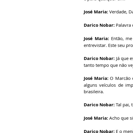
José Maria: 
Verdade, Da
Darico Nobar: 
Palavra d
José Maria: 
Então, me
entrevistar. Este seu p
Darico Nobar: 
Já que 
tanto tempo que não ve
José Maria: 
O Marcão c
alguns veículos de im
brasileira.
Darico Nobar: 
Tal pai, t
José Maria: 
Acho que si
Darico Nobar: 
E o meni