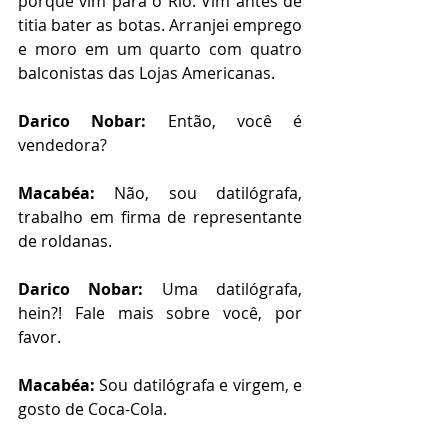
porquê vim para o Rio. Vim antes de 
titia bater as botas. Arranjei emprego 
e moro em um quarto com quatro 
balconistas das Lojas Americanas.
Darico Nobar: 
Então, você é 
vendedora?
Macabéa: 
Não,
sou datilógrafa, 
trabalho em firma de representante 
de roldanas. 
Darico Nobar: 
Uma datilógrafa, 
hein?! Fale mais sobre você, por 
favor. 
Macabéa: 
Sou datilógrafa e virgem, e 
gosto de Coca-Cola.