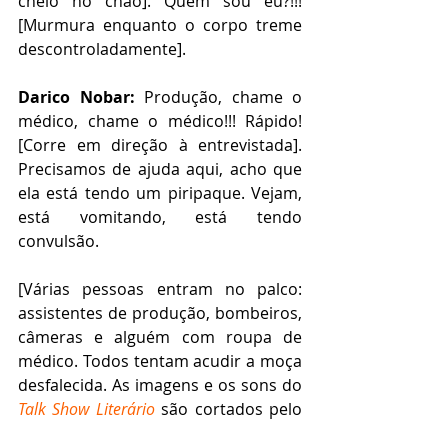
cheio no chão]. Quem sou eu?!!! 
[Murmura enquanto o corpo treme 
descontroladamente]. 
Darico Nobar:
 Produção, chame o 
médico, chame o médico!!! Rápido! 
[Corre em direção à entrevistada]. 
Precisamos de ajuda aqui, acho que 
ela está tendo um piripaque. Vejam, 
está vomitando, está tendo 
convulsão. 
[Várias pessoas entram no palco: 
assistentes de produção, bombeiros, 
câmeras e alguém com roupa de 
médico. Todos tentam acudir a moça 
desfalecida. As imagens e os sons do 
Talk Show Literário
 são cortados pelo 
diretor de TV e a tela fica na 